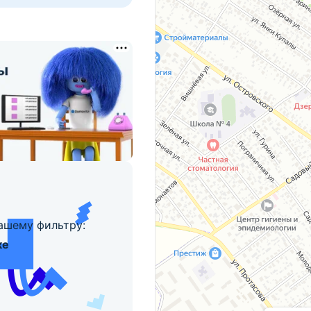
ашему фильтру:
ке