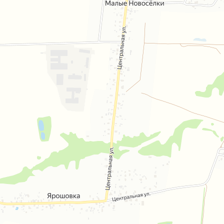
Дом «Эмиратс Волна»
От застройщика