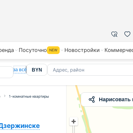
чное жилье недорого
ренда
Посуточно
Новостройки
Коммерче
NEW
Адрес, район
за всё
BYN
е
1-комнатные квартиры
Нарисовать 
Дзержинске