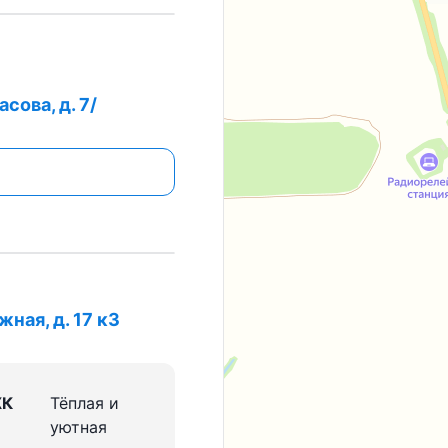
сова, д. 7/
ная, д. 17 к3
ЖК
Тёплая и
уютная