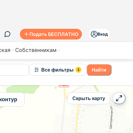
Подать БЕСПЛАТНО
Вход
ская
Собственникам
Все фильтры
Найти
1
Скрыть карту
контур