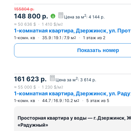
155804
р.
148 800
р.
2
Цена за м
:
4 144
р.
≈
50 636
$
1 410
$/м
2
1-комнатная квартира, Дзержинск, ул. Прота
1-комн. кв
35.9
19.1
7.9
м
1
этаж из
2
2
Показать номер
161 623
р.
2
Цена за м
:
3 614
р.
≈
55 000
$
1 230
$/м
2
1-комнатная квартира, Дзержинск, ул. Радуж
1-комн. кв
44.7
16.9
10.2
м
5
этаж из
5
2
Просторная квартира у воды — г. Дзержинск, 
«Радужный»