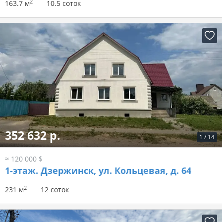
2
163.7 м
10.5 соток
352 632 р.
1
/
14
≈ 120 000 $
1-этаж.
Дзержинск, ул. Кольцевая, д. 64
2
231 м
12 соток