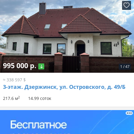
995 000 р.
1
/
47
≈ 338 597 $
3-этаж.
Дзержинск, ул. Островского, д. 49/Б
2
217.6 м
14.99 соток