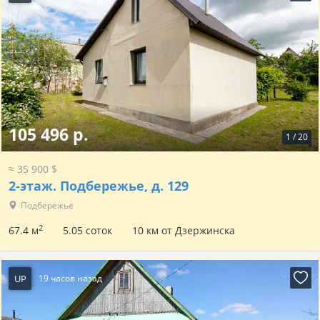
105 496 р.
1
/
20
≈ 35 900 $
2-этаж.
Подбережье, д. 129
Подбережье
2
67.4 м
5.05 соток
10 км от Дзержинска
UP
19 часов назад