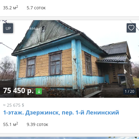
2
35.2 м
5.7 соток
UP
2 дня назад
75 450 р.
1
/
20
≈ 25 675 $
1-этаж.
Дзержинск, пер. 1-й Ленинский
2
55.1 м
9.39 соток