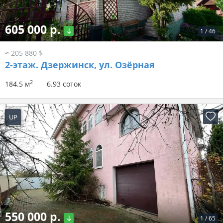
605 000 р.
1
/
46
≈ 205 880 $
2-этаж.
Дзержинск, ул. Озёрная
2
184.5 м
6.93 соток
UP
23 часа назад
550 000 р.
1
/
65