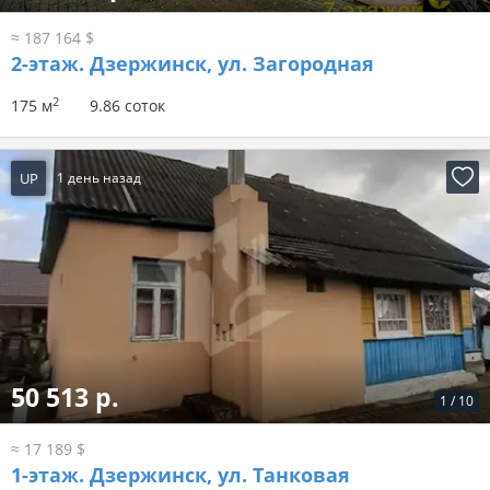
≈ 187 164 $
2-этаж.
Дзержинск, ул. Загородная
2
175 м
9.86 соток
UP
1 день назад
50 513 р.
1
/
10
≈ 17 189 $
1-этаж.
Дзержинск, ул. Танковая