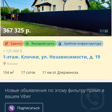
367 325 р.
1
/
30
Срочно
Выгодная цена
Удобная инфраструктура
≈ 125 000 $
1-этаж.
Клочки, ул. Независимости, д. 19
Клочки
2
154 м
17 соток
11 км от Дзержинска
Новые объявления по этому фильтру прямо в
вашем Viber
Подписаться