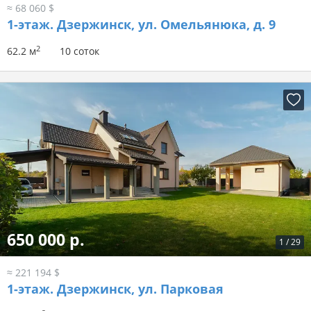
≈ 68 060 $
1-этаж.
Дзержинск, ул. Омельянюка, д. 9
2
62.2 м
10 соток
650 000 р.
1
/
29
≈ 221 194 $
1-этаж.
Дзержинск, ул. Парковая