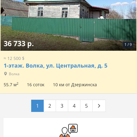
36 733 р.
1
/
9
≈ 12 500 $
1-этаж.
Волка, ул. Центральная, д. 5
Волка
2
55.7 м
16 соток
10 км от Дзержинска
1
2
3
4
5