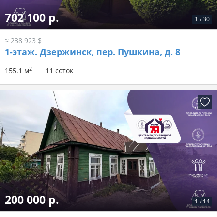
702 100 р.
1
/
30
≈ 238 923 $
1-этаж.
Дзержинск, пер. Пушкина, д. 8
2
155.1 м
11 соток
200 000 р.
1
/
14