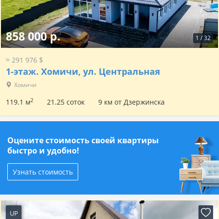
858 000 р.
1
/
32
≈ 291 976 $
1-этаж.
Хомичи, ул. Центральная
Хомичи
2
119.1 м
21.25 соток
9 км от Дзержинска
Оцените стоимость своей квартиры
быстро и удобно!
Узнать стоимость
UP
18 часов назад