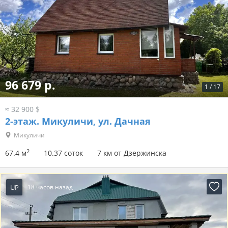
96 679 р.
1
/
17
≈ 32 900 $
2-этаж.
Микуличи, ул. Дачная
Микуличи
2
67.4 м
10.37 соток
7 км от Дзержинска
UP
18 часов назад