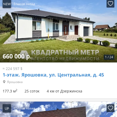
NEW
5 часов назад
660 000 р.
1
/
24
≈ 224 597 $
1-этаж.
Ярошовка, ул. Центральная, д. 45
Ярошовка
2
177.3 м
25 соток
4 км от Дзержинска
UP
6 часов назад