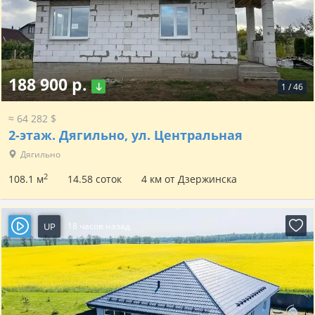
188 900 р.
1
/
46
≈ 64 282 $
2-этаж.
Дягильно, ул. Центральная
Дягильно
2
108.1 м
14.58 соток
4 км от Дзержинска
UP
18 часов назад