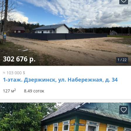
302 676 р.
1
/
22
≈ 103 000 $
1-этаж.
Дзержинск, ул. Набережная, д. 34
2
127 м
8.49 соток