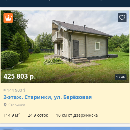
425 803 р.
1
/
46
≈ 144 900 $
2-этаж.
Старинки, ул. Берёзовая
Старинки
2
114.9 м
24.9 соток
10 км от Дзержинска