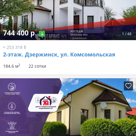
744 400 р.
1
/
48
≈ 253 318 $
2-этаж.
Дзержинск, ул. Комсомольская
2
184.6 м
22 сотки