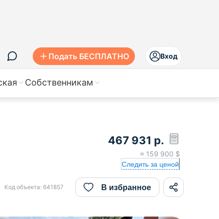
Подать БЕСПЛАТНО
Вход
ская
Собственникам
467 931
р.
≈
159 900
$
Следить за ценой
В избранное
Код объекта:
641857