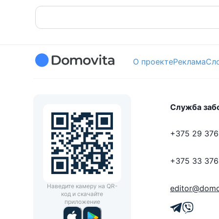
О проекте
Реклама
Сл
Служба заб
+375 29 376
+375 33 376
Наведите камеру на QR-
editor@domo
код и скачайте
приложение