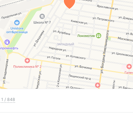
1
/
848