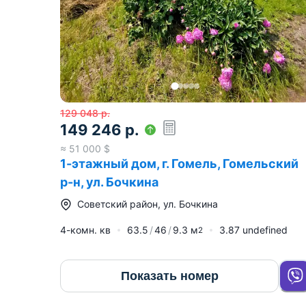
129 048
р.
149 246
р.
≈
51 000
$
1-этажный дом, г. Гомель, Гомельский
р-н, ул. Бочкина
Советский район
,
ул. Бочкина
4-комн. кв
63.5
46
9.3
м
3.87 undefined
2
Показать номер