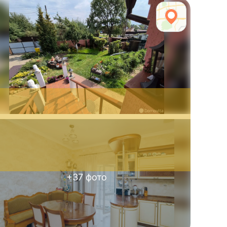
+
37
фото