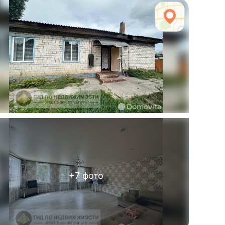
+
7
фото