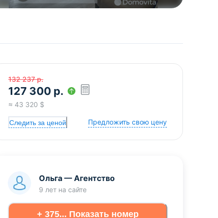
132 237
р.
127 300
р.
≈
43 320
$
Предложить свою цену
Следить за ценой
Ольга
—
Агентство
9 лет
на сайте
+ 375... Показать номер