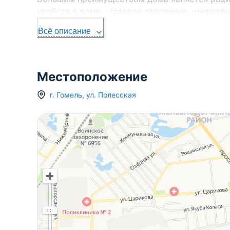
удобств в доме – газовое отопление, централ
машинка) и местная канализация (выгребная я
Всё описание
линолеум. Санузел на улице. Участок ровный,
хоз.постройки.
Уважаемые покупатели, Вам понравилась этот 
Местоположение
недвижимости? Поможем Вам осуществить пр
данного варианта.
г.
Гомель
,
ул. Полесская
Звоните, показ в удобное для Вас время.
Договор на оказание риэлтерских услуг №302/
недвижимости”, УНП 491323159 г. Гомель, ул.
юстиции Республики Беларусь на осуществле
10.06.2016 – риэлтерские услуги.
Работаем с банковскими кредитами, консульт
актуальная информация).