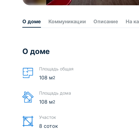
О доме
Коммуникации
Описание
На к
О доме
Площадь общая
108
м
2
Площадь дома
108
м
2
Участок
8 соток