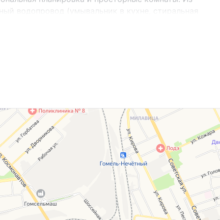
ьный водопровод (умывальник в кухне, стиральная
ма). Крыша шифер, окна ПВХ, полы ламинат,
 ухоженный, по периметру огорожен забором, есть
дом, но у Вас не продан свой объект
одажу Вашего объекта, для приобретения
1 от 06.09.2023 года, ООО “Гид по
 Крестьянская, 32-2, Лицензия Министерства
ние риэлтерской деятельности №02240/310 от
ации и помощь в выборе банка (только