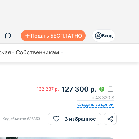
Подать БЕСПЛАТНО
Вход
ская
Собственникам
127 300
р.
132 237
р.
≈
43 320
$
Следить за ценой
В избранное
Код объекта:
626853