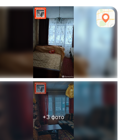
+
3
фото