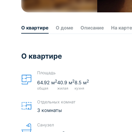
О квартире
О доме
Описание
На карт
О квартире
Площадь
2
2
2
64.92
м
40.9
м
8.5
м
общая
жилая
кухня
Отдельных комнат
3 комнаты
Санузел