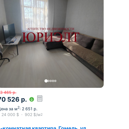
3 465
р.
70 526
р.
2
ена за м
:
2 651
р.
≈
24 000
$
902
$/м
2
1-комнатная квартира, Гомель, ул.