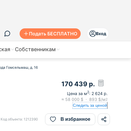
Подать БЕСПЛАТНО
Вход
ская
Собственникам
ода Гомсельмаш, д. 16
170 439
р.
2
Цена за м
:
2 624
р.
≈
58 000
$
893
$/м
2
Следить за ценой
В избранное
Код объекта:
1212390