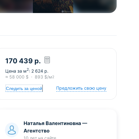
170 439
р.
2
Цена за м
:
2 624
р.
≈
58 000
$
893
$/м
2
Предложить свою цену
Следить за ценой
Наталья Валентиновна
—
Агентство
10 лет
на сайте