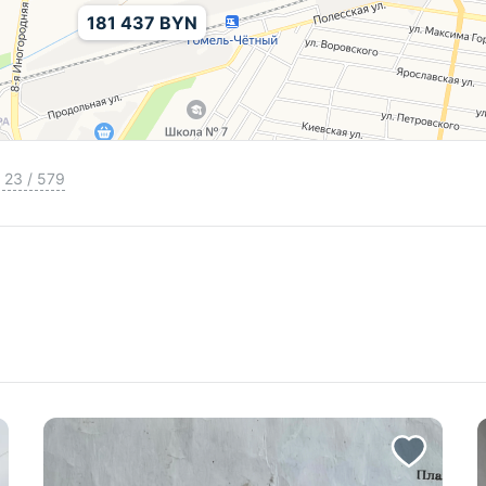
181 437 BYN
23
/
579