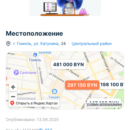
205 702 BYN
Местоположение
г.
Гомель
,
ул. Катунина
,
24
Центральный район
481 000 BYN
198 100 BY
297 150 BYN
147 160 BYN
Открыть в Яндекс.Картах
Условия использования
183 663 BYN
Опубликовано:
13.06.2025