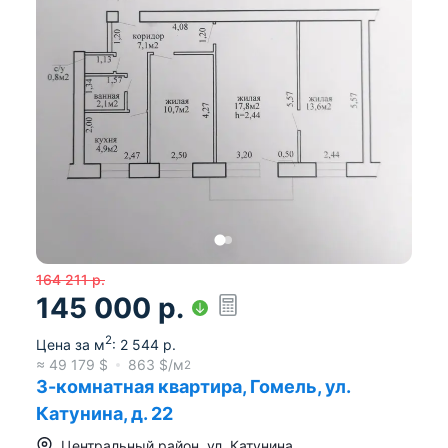
164 211
р.
145 000
р.
2
Цена за м
:
2 544
р.
≈
49 179
$
863
$/м
2
3-комнатная квартира, Гомель, ул.
Катунина, д. 22
Центральный район
,
ул. Катунина