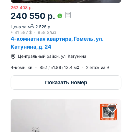
262 408
р.
240 550
р.
2
Цена за м
:
2 826
р.
≈
81 587
$
958
$/м
2
4-комнатная квартира, Гомель, ул.
Катунина, д. 24
Центральный район
,
ул. Катунина
4-комн. кв
85.1
51.89
13.4
м
2
этаж из
9
2
Показать номер