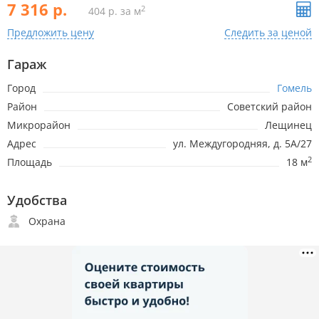
7 316 р.
2
404 р. за м
Предложить цену
Следить за ценой
Гараж
Город
Гомель
Район
Советский район
Микрорайон
Лещинец
Адрес
ул. Междугородняя, д. 5А/27
2
Площадь
18 м
Удобства
Охрана