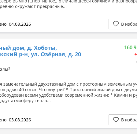
озеро Вымно (Спортивное), отличающееся обилием и разнообр
ревню окружают прекрасные...
но: 04.08.2026
В избр
ный дом, д. Хоботы,
160 9
кский р-н, ул. Озёрная, д. 20
1
2
/ 24м
я замечательный двухэтажный дом с просторным земельным у
ощадью 40 соток! Что внутри? * Просторный жилой дом с двумя
оборудован всеми удобствами современной жизни: * Камин и р
адут атмосферу тепла...
но: 03.08.2026
В избр