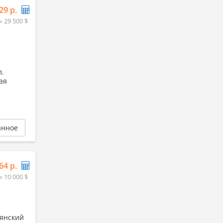
29 р.
≈ 29 500 $
л.
ая
анное
64 р.
≈ 10 000 $
лянский