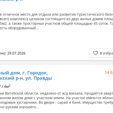
е отличное место для отдыха или развития туристического бизн
всего комплекса целиком состоящего из двух жилых домов пло
25м2, а также просторных участков общей площадью 45 соток. Т
есть оборудованный...
но: 29.07.2026
В избр
ный дом, г. Городок,
14 6
кский р-н, ул. Правды
2
7 / 4м
дке Витебской области, недалеко от ж/д вокзала, продаётся квар
анном жилом доме с участком земли. На участке имеются яблон
плодовые кустарники. Во дворе - сарай и баня. Имущество треб
но руками хорошего...