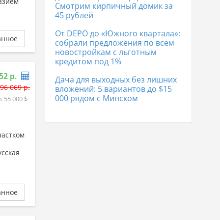
азием
Смотрим кирпичный домик за
45 рублей
От DEPO до «Южного квартала»:
анное
собрали предложения по всем
новостройкам с льготным
кредитом под 1%
52 р.
Дача для выходных без лишних
96 069 р.
вложений: 5 вариантов до $15
000 рядом с Минском
≈ 55 000 $
частком
усская
анное