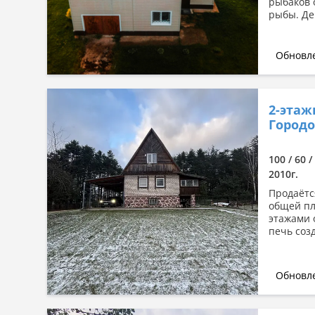
рыбаков 
рыбы. Де
Обновле
2-этаж
Городо
100 / 60 
2010г.
Продаётс
общей пл
этажами 
печь созд
Обновле