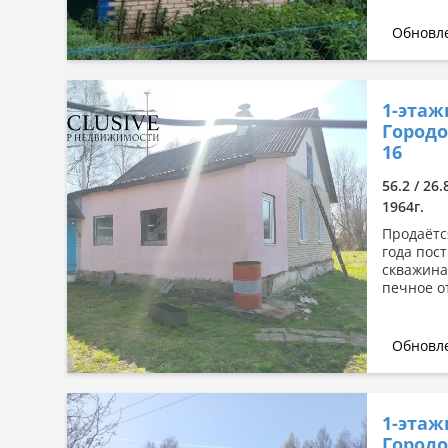
Обновле
1-этаж
Городо
16
56.2 / 26.
1964г.
Продаётс
года пос
скважина
печное о
Обновле
1-этаж
Городо