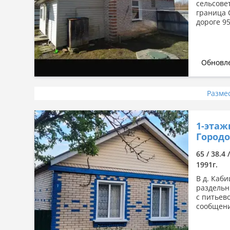
сельсове
граница 
дороге 95
Обновле
Разме
1-этаж
Городо
65 / 38.4 
1991г.
В д. Каби
раздельн
с питьев
сообщени