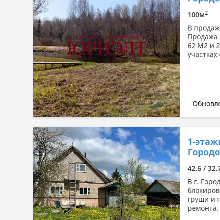
2
100м
В продаж
Продажа 
62 М2 и 
участках 
Обновле
1-этаж
Городо
42.6 / 32.
В г. Горо
блокиров
груши и 
ремонта, 