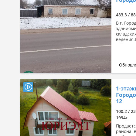
Сначала дорогие
По комнатности: большая →
483.3 / 8
малая
В г. Гор
По комнатности: малая →
зданиями
большая
складски
ведения.П
По площади: большая → малая
По площади: малая → большая
Обновле
1-этаж
Городо
12
100.2 / 23
1994г.
Продаетс
района, в