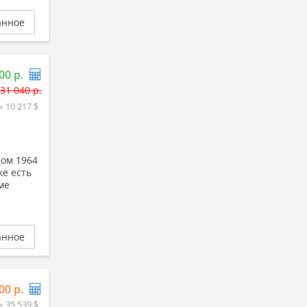
анное
00 р.
31 040 р.
≈ 10 217 $
Дом 1964
ке есть
ме
анное
00 р.
≈ 35 539 $