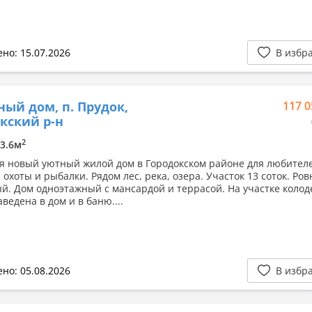
но: 15.07.2026
В избр
ный дом, п. Прудок,
117 0
кский р-н
2
13.6м
я новый уютный жилой дом в Городокском районе для любител
охоты и рыбалки. Рядом лес, река, озера. Участок 13 соток. Ро
й. Дом одноэтажный с мансардой и террасой. На участке колод
аведена в дом и в баню....
но: 05.08.2026
В избр