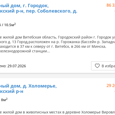
ный дом, г. Городок,
86 3
кский р-н, пер. Соболевского, д.
2
4 / 10.5м
е жилой дом Витебская область, Городокский район г. Городок у
ого д. 13 Город,расположен на р. Горожанка (бассейн р. Западн
аходится в 37 км к северу от г. Витебск, в 266 км от Минска,
 железнодорожной станции...
но: 29.07.2026
В избр
ный дом, д. Холомерье,
29 2
кский р-н
2
/ 8м
е жилой дом в живописных местах в деревне Холомерье Виров