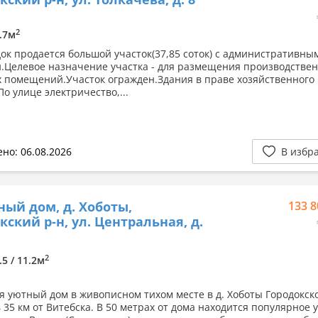
2
8.7м
одок продается большой участок(37,85 соток) с административны
.Целевое назначение участка - для размещения производстве
х помещений.Участок огражден.Здания в праве хозяйственного
о улице электричество,...
но: 06.08.2026
В избр
ный дом, д. Хоботы,
133 8
кский р-н, ул. Центральная, д.
2
.5 / 11.2м
я уютный дом в живописном тихом месте в д. Хоботы Городокск
 35 км от Витебска. В 50 метрах от дома находится популярное у