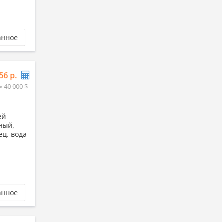
анное
56 р.
≈ 40 000 $
ей
вный,
ец, вода
анное