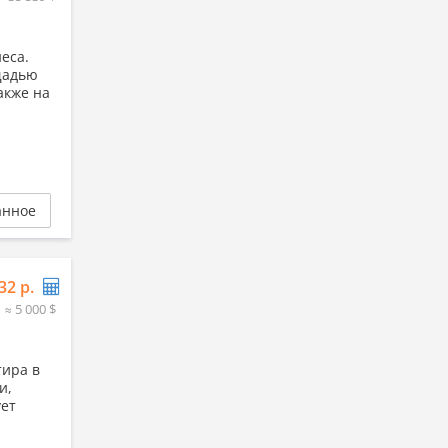
еса.
щадью
акже на
анное
32 р.
≈ 5 000 $
тира в
и,
ует