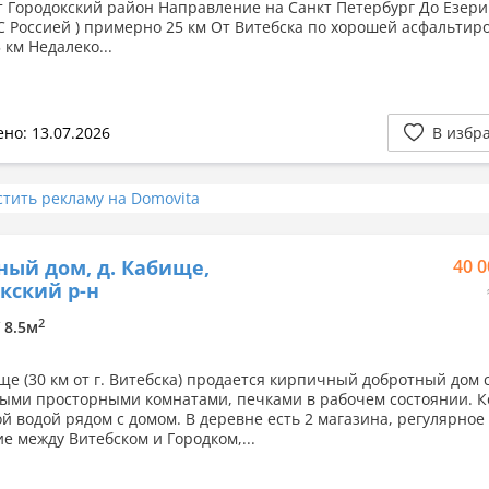
т Городокский район Направление на Санкт Петербург До Езери
С Россией ) примерно 25 км От Витебска по хорошей асфальтир
 км Недалеко...
но: 13.07.2026
В избр
стить рекламу на Domovita
ный дом, д. Кабище,
40 0
кский р-н
2
/ 8.5м
ще (30 км от г. Витебска) продается кирпичный добротный дом с
ыми просторными комнатами, печками в рабочем состоянии. К
ой водой рядом с домом. В деревне есть 2 магазина, регулярное
е между Витебском и Городком,...