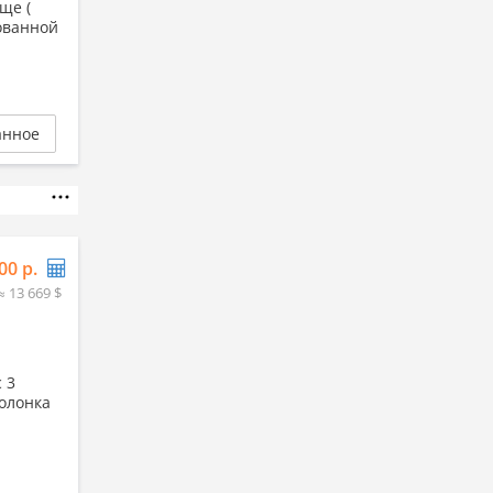
ще (
ованной
анное
00 р.
≈ 13 669 $
 3
олонка