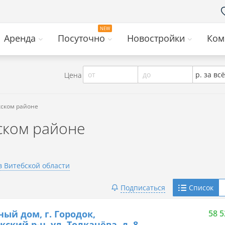
Аренда
Посуточно
Новостройки
Ком
от
до
р. за всё
Цена
кском районе
ском районе
в Витебской области
Telegram
Подписаться
Список
Viber
ный дом, г. Городок,
58 5
кский р-н, ул. Толкачёва, д. 8