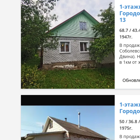
1-этаж
Городо
13
68.7 / 43.
1947г.
В продаж
Соболевск
Двина). Н
в 1км от
Обновле
1-этаж
Городо
50 / 36.8 
1975г.
В продаж