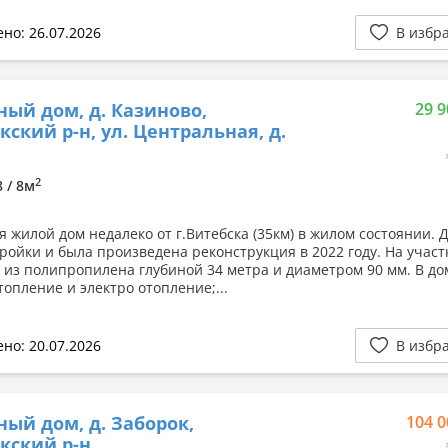
но: 26.07.2026
В избр
ный дом, д. Казиново,
29 9
кский р-н, ул. Центральная, д.
2
8 / 8м
я жилой дом недалеко от г.Витебска (35км) в жилом состоянии. 
тройки и была произведена реконструкция в 2022 году. На участ
 из полипропилена глубиной 34 метра и диаметром 90 мм. В до
топление и электро отопление;...
но: 20.07.2026
В избр
ный дом, д. Заборок,
104 0
кский р-н