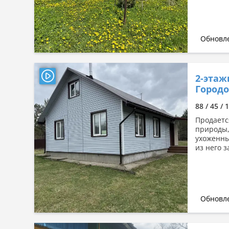
Обновле
2-этаж
Городо
88 / 45 / 
Продаетс
природы, 
ухоженны
из него з
Обновле