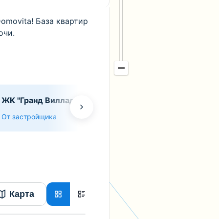
omovita! База квартир
очи.
ЖК "Гранд Вилладж"
Дом "Адриатик"
От застройщика
От застройщика
Карта