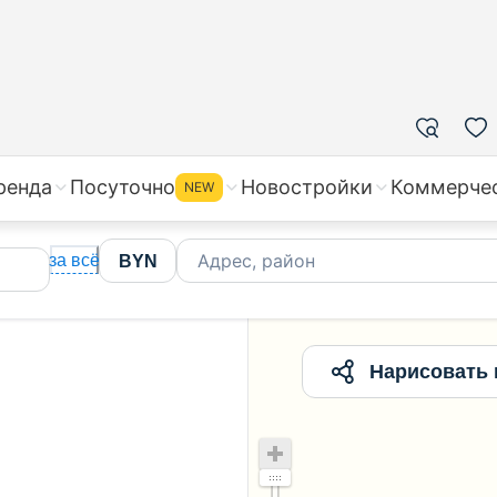
ир в Свислочи, цены на вторичное жилье
ренда
Посуточно
Новостройки
Коммерче
NEW
Адрес, район
за всё
BYN
Нарисовать 