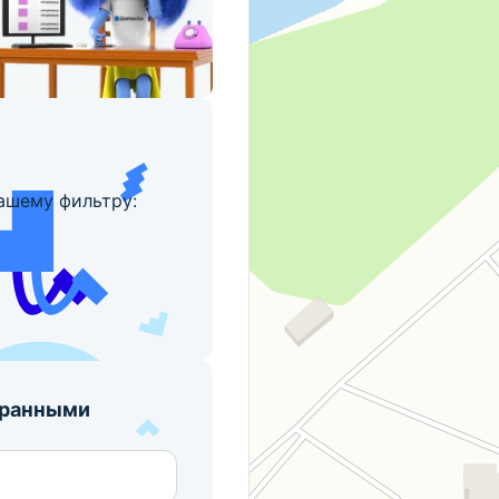
ашему фильтру:
бранными