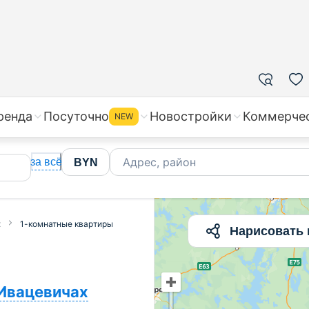
ренда
Посуточно
Новостройки
Коммерче
NEW
Адрес, район
за всё
BYN
х
1-комнатные квартиры
Нарисовать 
Ивацевичах