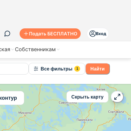
Подать БЕСПЛАТНО
Вход
ская
Собственникам
Все фильтры
Найти
1
Скрыть карту
контур