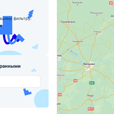
ашему фильтру:
х
бранными