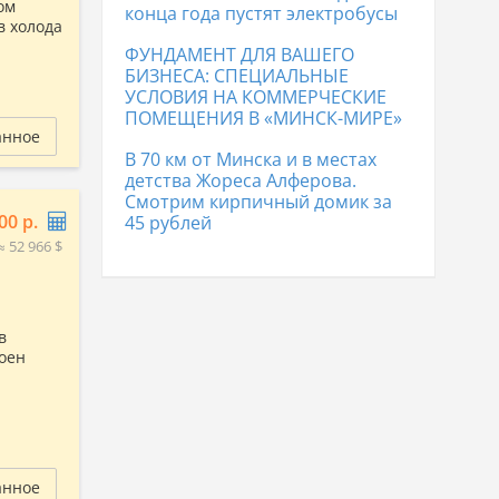
ом
конца года пустят электробусы
в холода
ФУНДАМЕНТ ДЛЯ ВАШЕГО
БИЗНЕСА: СПЕЦИАЛЬНЫЕ
УСЛОВИЯ НА КОММЕРЧЕСКИЕ
ПОМЕЩЕНИЯ В «МИНСК-МИРЕ»
анное
В 70 км от Минска и в местах
детства Жореса Алферова.
Смотрим кирпичный домик за
00 р.
45 рублей
≈ 52 966 $
в
оен
анное