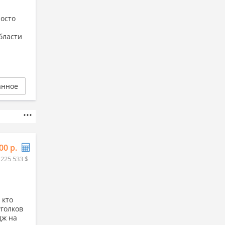
росто
бласти
анное
00 р.
 225 533 $
 кто
голков
дж на