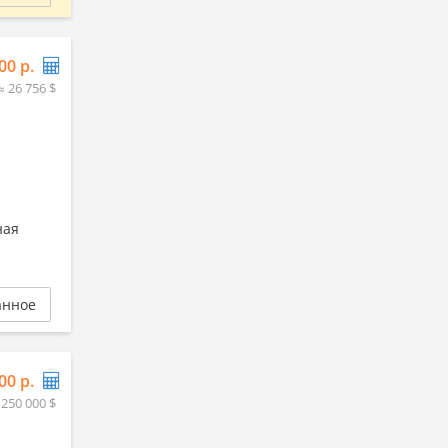
00 р.
≈ 26 756 $
ная
анное
00 р.
 250 000 $