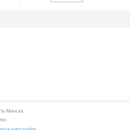
ть Минска
иру
иру в новостройке