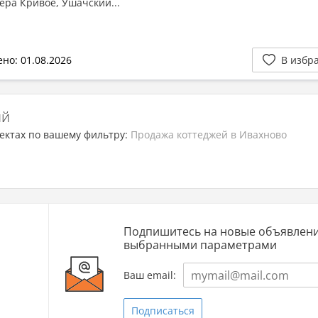
зера Кривое, Ушачский...
но: 01.08.2026
В избр
ий
ектах по вашему фильтру:
Продажа коттеджей в Ивахново
Подпишитесь на новые объявлени
выбранными параметрами
Ваш email:
Подписаться