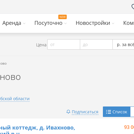
Аренда
Посуточно
Новостройки
Ком
от
до
р. за вс
Цена
ново
хново
ебской области
Telegram
Подписаться
Список
Viber
ный коттедж, д. Ивахново,
93 0
ий р-н