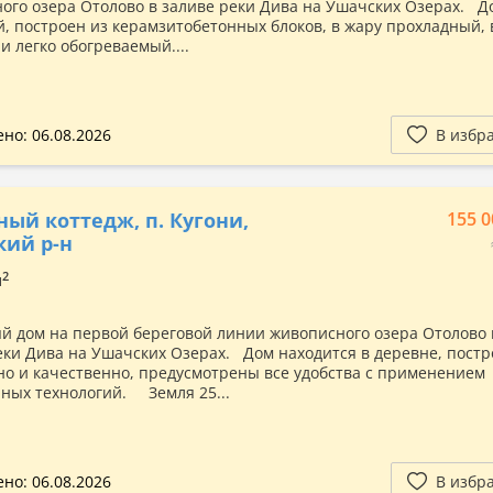
ого озера Отолово в заливе реки Дива на Ушачских Озерах. Д
, построен из керамзитобетонных блоков, в жару прохладный, 
и легко обогреваемый....
но: 06.08.2026
В избр
ный коттедж, п. Кугони,
155 0
ий р-н
2
м
й дом на первой береговой линии живописного озера Отолово 
еки Дива на Ушачских Озерах. Дом находится в деревне, постр
но и качественно, предусмотрены все удобства с применением
ных технологий. Земля 25...
но: 06.08.2026
В избр