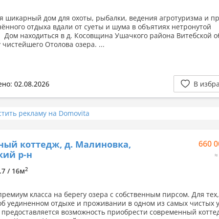
я шикарный дом для охоты, рыбалки, ведения агротуризма и п
нённого отдыха вдали от суеты и шума в объятиях нетронутой
 Дом находиться в д. Косовщина Ушачкого района Витебской о
 чистейшего Отолова озера. ...
но: 02.08.2026
В избр
стить рекламу на Domovita
ный коттедж, д. Малиновка,
660 0
ий р-н
≈
2
.7 / 16м
премиум класса на берегу озера с собственным пирсом. Для тех,
об уединенном отдыхе и проживании в одном из самых чистых у
 предоставляется возможность приобрести современный котте