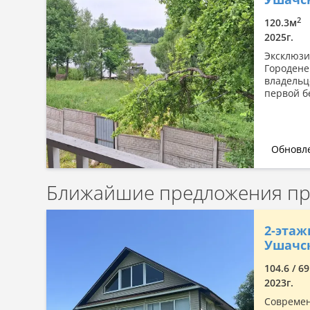
Сначала дорогие
2
120.3м
По комнатности: большая →
2025г.
малая
Эксклюзи
По комнатности: малая →
Городене
большая
владельц
По площади: большая → малая
первой б
По площади: малая → большая
Обновле
Ближайшие предложения про
2-этаж
Ушачск
104.6 / 6
2023г.
Современ