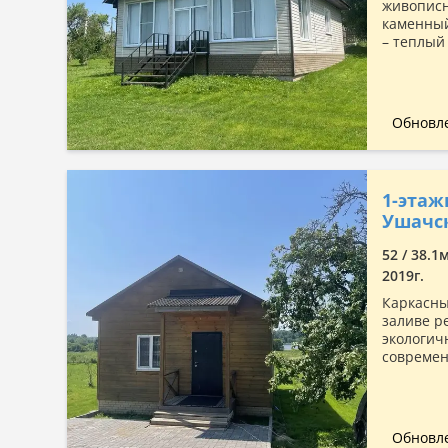
живописн
каменный
– теплый 
Обновле
1-этаж
Ушачск
52 / 38.1
2019г.
Каркасны
заливе р
экологич
современ
Обновле