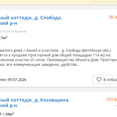
ный коттедж, д. Слобода,
78 3
ий р-н
(10 км от Кугони)
2
7.7м
илого дома с баней и участком - д. Слобода (Витебская обл.)
ется к продаже просторный дом общей площадью 114 м2 на
роенном участке 25 соток. Преимущества объекта:Дом: Простор
ка, все коммуникации заведены, удобства...
но: 09.07.2026
В избр
ный коттедж, д. Косовщина,
731 6
ий р-н
≈
2
.1 / 28м