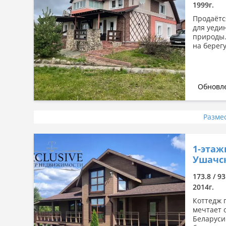
1999г.
Продаётс
для уеди
природы.
на берегу
Обновле
Разме
1-этаж
Ушачск
173.8 / 93
2014г.
Коттедж 
мечтает 
Беларуси