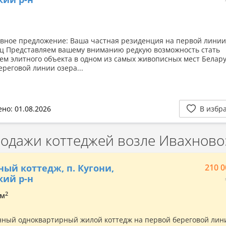
вное предложение: Ваша частная резиденция на первой линии
ц Представляем вашему вниманию редкую возможность стать
ем элитного объекта в одном из самых живописных мест Белару
ереговой линии озера...
но: 01.08.2026
В избр
дажи коттеджей возле Ивахново
ный коттедж, п. Кугони,
210 0
ий р-н
2
9м
ный одноквартирный жилой коттедж на первой береговой лин