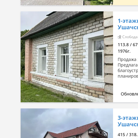
1-этаж
Ушачск
Слобода 
113.8 / 6
1976г.
Продажа ж
Предлага
благоуст
планиров
Обновле
3-этаж
Ушачск
415 / 318