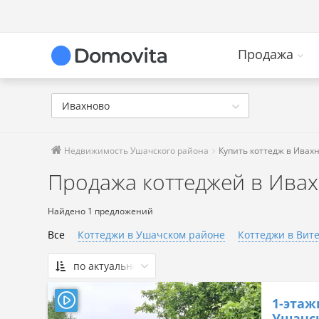
Продажа
Ивахново
Недвижимость Ушачского района
Купить коттедж в Ивах
Продажа коттеджей в Ива
Найдено 1 предложений
Все
Коттеджи в Ушачском районе
Коттеджи в Вит
по актуальности
По актуальности
1-этаж
Сначала дешевые
Ушачск