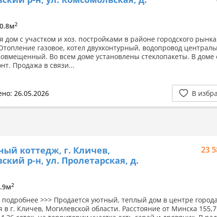
2
30.8м
я дом с участком и хоз. постройками в районе городского рынка
 Отопление газовое, котел двухконтурный, водопровод централ
совмещенный. Во всем доме установлены стеклопакеты. В доме 
т. Продажа в связи...
но: 26.05.2026
В избр
ный коттедж, г. Кличев,
23 5
ский р-н, ул. Пролетарская, д.
2
8.9м
 подробнее >>> Продается уютный, теплый дом в центре города
 в г. Кличев, Могилевской области. Расстояние от Минска 155,7