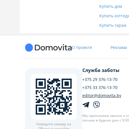
Купить дом
Купить коттед
Купить гараж
О проекте
Реклама
Служба заботы
+375 29 376-13-70
+375 33 376-13-70
editor@domovita.by
Мы принимаем звонки и о
письма в будние дни с 9:00 
Наведите камеру на
QR-код и скачайте