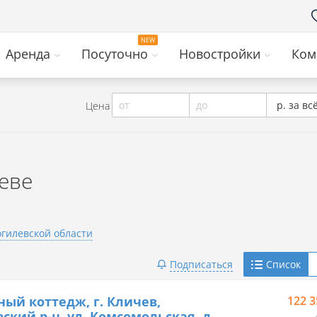
Аренда
Посуточно
Новостройки
Ком
от
до
р. за вс
Цена
еве
гилевской области
Telegram
Подписаться
Список
Viber
ный коттедж, г. Кличев,
122 3
ский р-н, ул. Комсомольская, д.