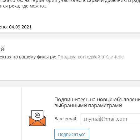
4,26 соток, на территории участка есть сарай и дровяник. В рад
тся река, где можно...
но: 04.09.2021
ий
ектах по вашему фильтру:
Продажа коттеджей в Кличеве
Подпишитесь на новые объявлени
выбранными параметрами
Ваш email:
Подписаться