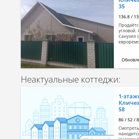
Сначала дорогие
35
По комнатности: большая →
136.8 / 1
малая
Продаётс
По комнатности: малая →
угловой.
большая
Санузел 
По площади: большая → малая
евроремон
По площади: малая → большая
Обновле
Неактуальные коттеджи:
1-этаж
Кличев
58
86 / 52 / 
Смотреть
находится