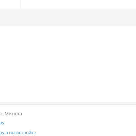
ь Минска
ру
ру в новостройке