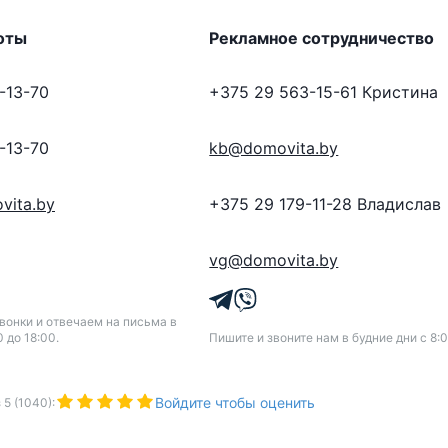
оты
Рекламное сотрудничество
-13-70
+375 29 563-15-61
Кристина
-13-70
kb@domovita.by
vita.by
+375 29 179-11-28
Владислав
vg@domovita.by
онки и отвечаем на письма в
0 до 18:00.
Пишите и звоните нам в будние дни с 8:0
Войдите чтобы оценить
з
5
(
1040
):