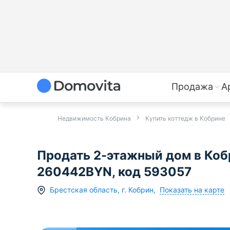
Продажа
А
Недвижимость Кобрина
Купить коттедж в Кобрине
Продать 2-этажный дом в Кобр
260442BYN, код 593057
Показать на карте
Брестская область
,
г.
Кобрин
,