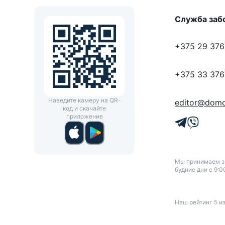
Служба заб
+375 29 376
+375 33 376
Наведите камеру на QR-
editor@domo
код и скачайте
приложение
Мы принимаем зв
будние дни с 9:0
Наш рейтинг
5
и