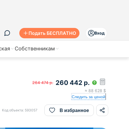
Подать БЕСПЛАТНО
Вход
ская
Собственникам
260 442
р.
264 474
р.
≈
88 628
$
Следить за ценой
В избранное
Код объекта:
593057