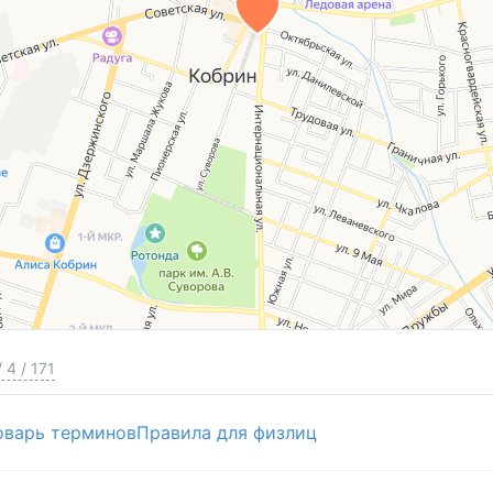
/
4
/
171
оварь терминов
Правила для физлиц