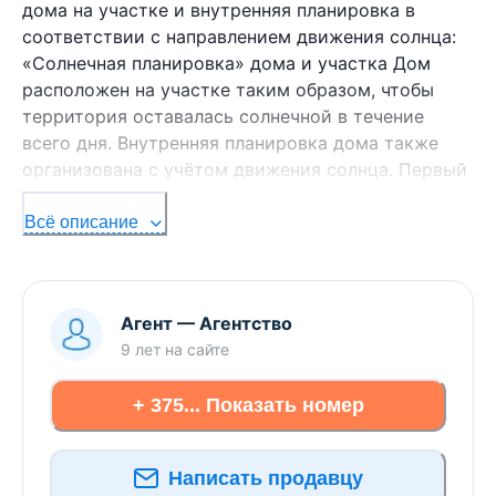
дома на участке и внутренняя планировка в
соответствии с направлением движения солнца:
«Солнечная планировка» дома и участка Дом
расположен на участке таким образом, чтобы
территория оставалась солнечной в течение
всего дня. Внутренняя планировка дома также
организована с учётом движения солнца. Первый
этаж: Терраса расположена с восточной сторон
дома, южная сторона террасы также освещается
Всё описание
солнцем весь день. Кухня и гостиная размещены
на восточной и южной сторонах — здесь
солнечный свет присутствует с самого утра и до
Агент
—
Агентство
вечера. Одна спальная комната находится с
9 лет
на сайте
южной и западной сторон: солнце освещает её
примерно с 10 утра и до позднего вечера.
+ 375... Показать номер
Котельная и санузел расположены с северной
стороны. Второй этаж: На втором этаже есть
возможность разместить: две спальные комнаты
Написать продавцу
с восточной стороны — утреннее солнце будет