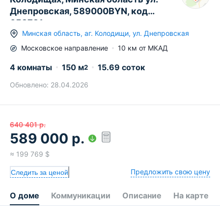
Днепровская, 589000BYN, код
658781
Минская область
,
аг.
Колодищи
,
ул. Днепровская
Московское
направление
10
км от МКАД
4 комнаты
150
м
15.69 соток
2
Обновлено:
28.04.2026
640 401
р.
589 000
р.
≈
199 769
$
Предложить свою цену
Следить за ценой
О доме
Коммуникации
Описание
На карте