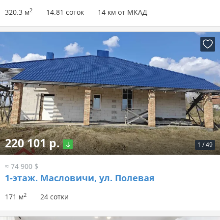
2
320.3 м
14.81 соток
14 км от МКАД
220 101 р.
1
/
49
≈ 74 900 $
1-этаж.
Масловичи, ул. Полевая
2
171 м
24 сотки