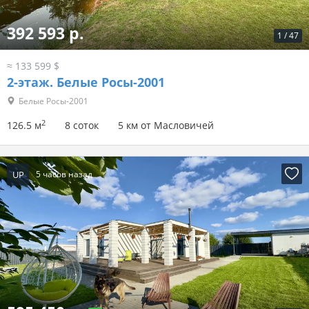
392 593 р.
1
/
47
≈ 133 599 $
2-этаж.
Белые Росы-2001
Белые Росы-2001
2
126.5 м
8 соток
5 км от Масловичей
UP
5 часов назад