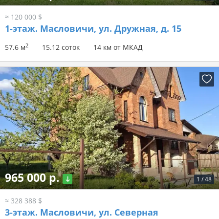
≈ 120 000 $
1-этаж.
Масловичи, ул. Дружная, д. 15
2
57.6 м
15.12 соток
14 км от МКАД
965 000 р.
1
/
48
≈ 328 388 $
3-этаж.
Масловичи, ул. Северная