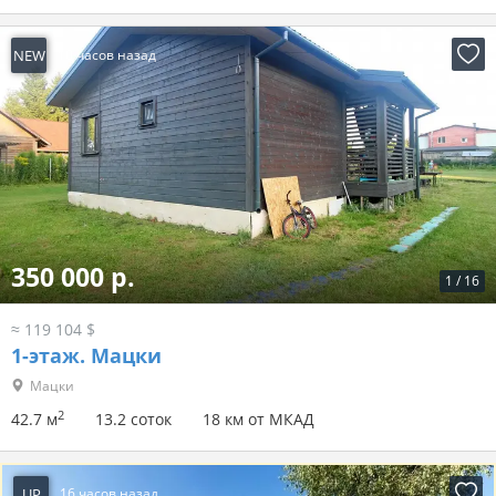
NEW
10 часов назад
350 000 р.
1
/
16
≈ 119 104 $
1-этаж.
Мацки
Мацки
2
42.7 м
13.2 соток
18 км от МКАД
UP
16 часов назад