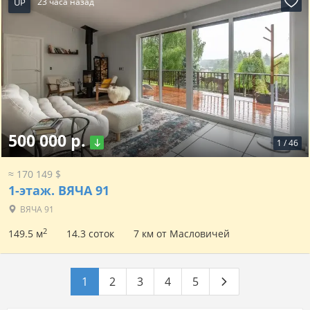
UP
23 часа назад
500 000 р.
1
/
46
≈ 170 149 $
1-этаж.
ВЯЧА 91
ВЯЧА 91
2
149.5 м
14.3 соток
7 км от Масловичей
1
2
3
4
5