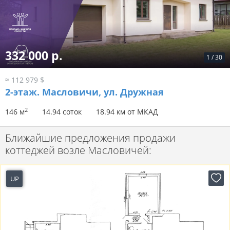
332 000 р.
1
/
30
≈ 112 979 $
2-этаж.
Масловичи, ул. Дружная
2
146 м
14.94 соток
18.94 км от МКАД
Ближайшие предложения продажи
коттеджей возле Масловичей:
UP
2 часа назад