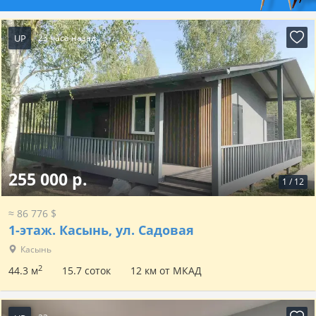
UP
23 часа назад
255 000 р.
1
/
12
≈ 86 776 $
1-этаж.
Касынь, ул. Садовая
Касынь
2
44.3 м
15.7 соток
12 км от МКАД