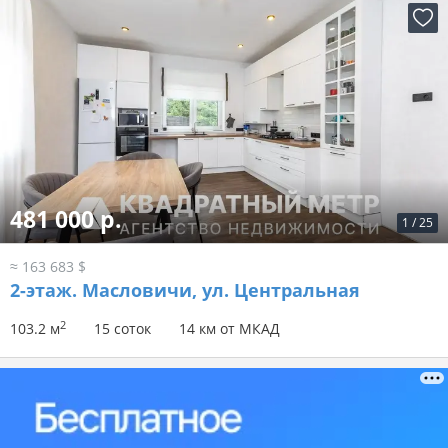
481 000 р.
1
/
25
≈ 163 683 $
2-этаж.
Масловичи, ул. Центральная
2
103.2 м
15 соток
14 км от МКАД