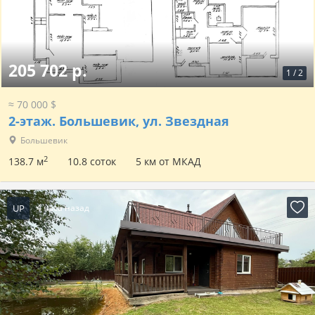
205 702 р.
1
/
2
≈ 70 000 $
2-этаж.
Большевик, ул. Звездная
Большевик
2
138.7 м
10.8 соток
5 км от МКАД
UP
4 часа назад