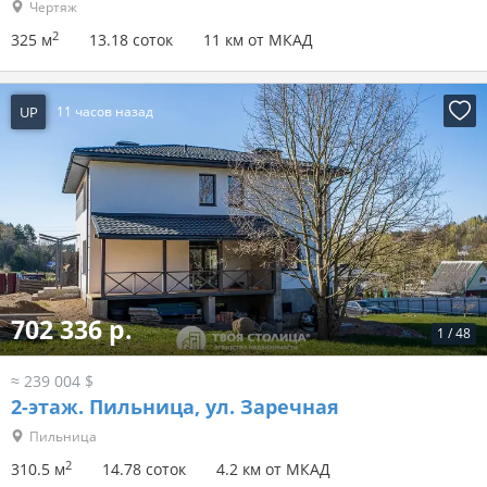
Чертяж
2
325 м
13.18 соток
11 км от МКАД
UP
11 часов назад
702 336 р.
1
/
48
≈ 239 004 $
2-этаж.
Пильница, ул. Заречная
Пильница
2
310.5 м
14.78 соток
4.2 км от МКАД