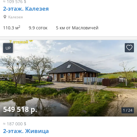
≈ 109 576 $
2-этаж.
Калезея
Калезея
2
110.3 м
9.9 соток
5 км от Масловичей
UP
5 часов назад
549 518 р.
1
/
24
≈ 187 000 $
2-этаж.
Живица