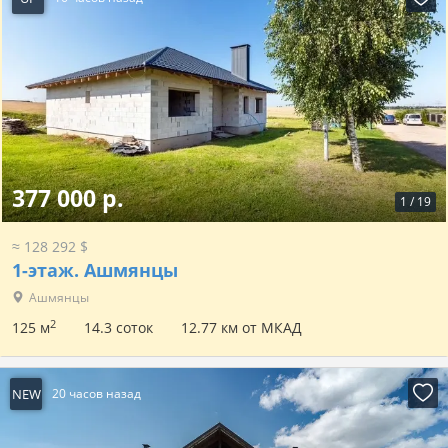
377 000 р.
1
/
19
≈ 128 292 $
1-этаж.
Ашмянцы
Ашмянцы
2
125 м
14.3 соток
12.77 км от МКАД
NEW
20 часов назад