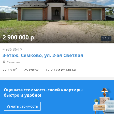
2 900 000 р.
1
/
30
≈ 986 864 $
3-этаж.
Семково, ул. 2-ая Светлая
Семково
2
779.8 м
25 соток
12.29 км от МКАД
Оцените стоимость своей квартиры
быстро и удобно!
Узнать стоимость