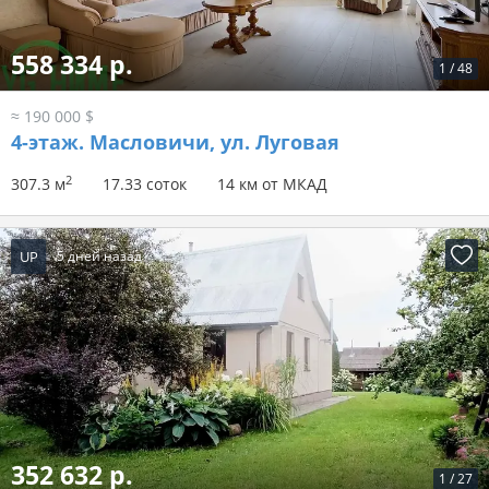
558 334 р.
1
/
48
≈ 190 000 $
4-этаж.
Масловичи, ул. Луговая
2
307.3 м
17.33 соток
14 км от МКАД
UP
5 дней назад
352 632 р.
1
/
27