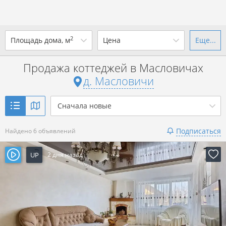
2
Площадь дома, м
Цена
Еще...
Ваш город -
д. Масловичи
?
Продажа коттеджей в Масловичах
от
до
от
до
д. Масловичи
Да
Выбрать город
р. за всё
Сначала новые
Показать 6 объявлений
Подписаться
Найдено 6 объявлений
Показать 6 объявлений
UP
2 дня назад