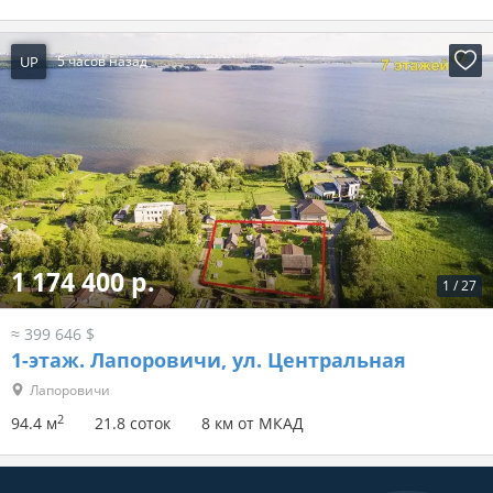
UP
5 часов назад
1 174 400 р.
1
/
27
≈ 399 646 $
1-этаж.
Лапоровичи, ул. Центральная
Лапоровичи
2
94.4 м
21.8 соток
8 км от МКАД