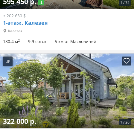
595 450 р.
1
/
72
≈ 202 630 $
1-этаж.
Калезея
Калезея
2
180.4 м
9.9 соток
5 км от Масловичей
UP
5 часов назад
322 000 р.
1
/
26