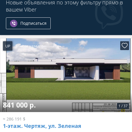
Новые объявления по этому фильтру прямо в
вашем Viber
Подписаться
UP
5 часов назад
841 000 р.
1
/
37
≈ 286 191 $
1-этаж.
Чертяж, ул. Зеленая