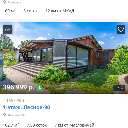
Живица
2
160 м
8 соток
12 км от МКАД
UP
5 часов назад
396 999 р.
1
/
37
≈ 135 098 $
1-этаж.
Лесное-90
Лесное-90
2
102.7 м
7.89 соток
7 км от Масловичей