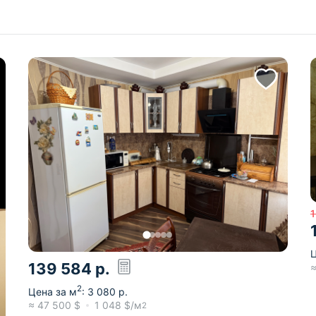
1
Ц
139 584
р.
2
Цена за м
:
3 080
р.
≈
47 500
$
1 048
$/м
2