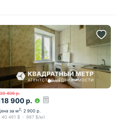
30 406
р.
118 900
р.
2
ена за м
:
2 900
р.
≈
40 461
$
987
$/м
2