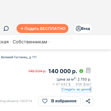
Подать БЕСПЛАТНО
Вход
ская
Собственникам
 Великий Гостинец, д. 111
140 000
р.
148 534
р.
2
Цена за м
:
2 750
р.
≈
47 642
$
936
$/м
2
Следить за ценой
В избранное
Код объекта:
1203714