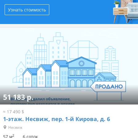
Узнать стоимость
51 183 р.
≈ 17 490 $
1-этаж.
Несвиж, пер. 1-й Кирова, д. 6
Несвиж
2
57 м
6 соток