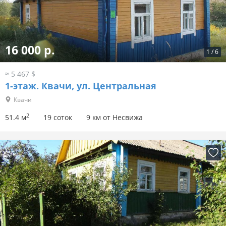
16 000 р.
1
/
6
≈ 5 467 $
1-этаж.
Квачи, ул. Центральная
Квачи
2
51.4 м
19 соток
9 км от Несвижа