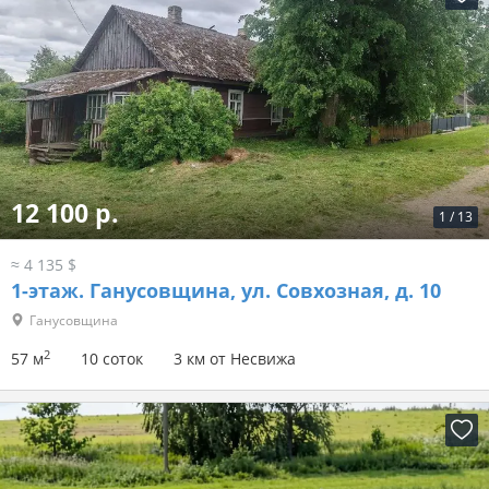
12 100 р.
1
/
13
≈ 4 135 $
1-этаж.
Ганусовщина, ул. Совхозная, д. 10
Ганусовщина
2
57 м
10 соток
3 км от Несвижа