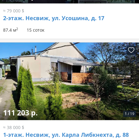
≈ 79 000 $
2-этаж.
Несвиж, ул. Усошина, д. 17
2
87.4 м
15 соток
111 203 р.
1
/
19
≈ 38 000 $
1-этаж.
Несвиж, ул. Карла Либкнехта, д. 88