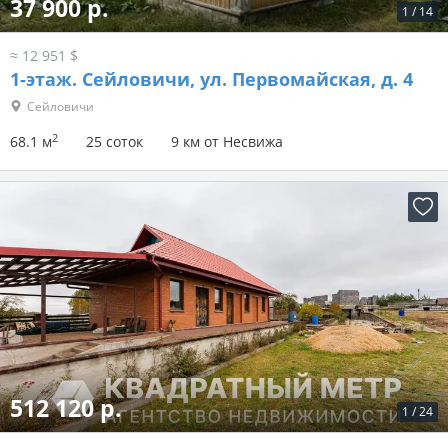
37 900 р.
1
/
14
≈ 12 951 $
1-этаж.
Сейловичи, ул. Первомайская, д. 4
Сейловичи
2
68.1 м
25 соток
9 км от Несвижа
512 120 р.
1
/
24