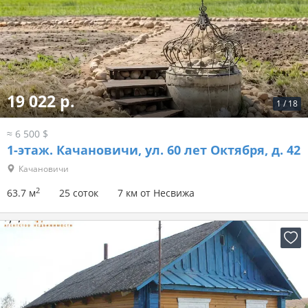
19 022 р.
1
/
18
≈ 6 500 $
1-этаж.
Качановичи, ул. 60 лет Октября, д. 42
Качановичи
2
63.7 м
25 соток
7 км от Несвижа