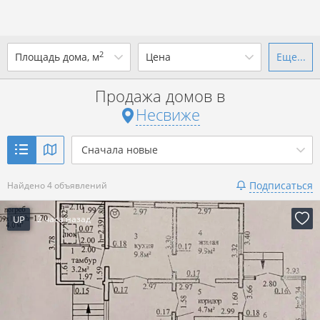
2
Площадь дома, м
Цена
Еще...
Ваш город -
г. Несвиж
?
Продажа домов в
от
до
от
до
Несвиже
Да
Выбрать город
р. за всё
Сначала новые
Показать 4 объявления
Подписаться
Найдено 4 объявлений
Показать 4 объявления
UP
2 часа назад