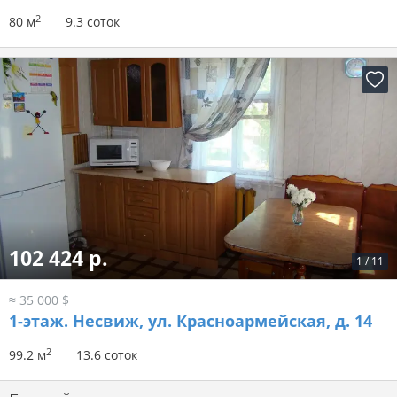
2
80 м
9.3 соток
102 424 р.
1
/
11
≈ 35 000 $
1-этаж.
Несвиж, ул. Красноармейская, д. 14
2
99.2 м
13.6 соток