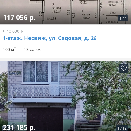
117 056 р.
1
/
4
≈ 40 000 $
1-этаж.
Несвиж, ул. Садовая, д. 26
2
100 м
12 соток
231 185 р.
1
/
12