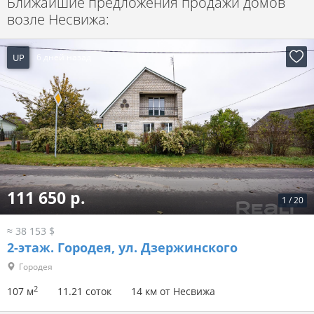
Ближайшие предложения продажи домов
возле Несвижа:
UP
6 дней назад
111 650 р.
1
/
20
≈ 38 153 $
2-этаж.
Городея, ул. Дзержинского
Городея
2
107 м
11.21 соток
14 км от Несвижа