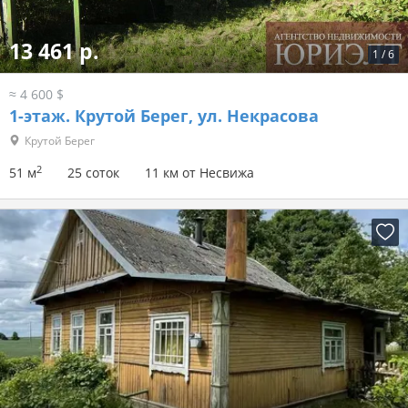
13 461 р.
1
/
6
≈ 4 600 $
1-этаж.
Крутой Берег, ул. Некрасова
Крутой Берег
2
51 м
25 соток
11 км от Несвижа