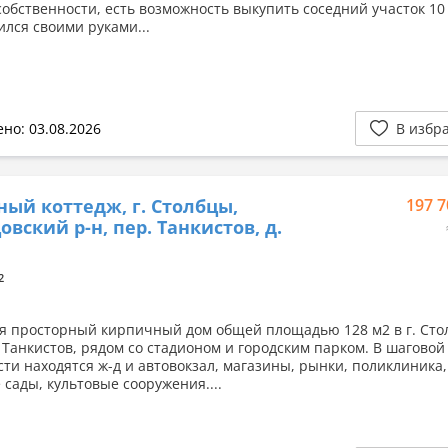
собственности, есть возможность выкупить соседний участок 10
ился своими руками...
но: 03.08.2026
В избр
ный коттедж, г. Столбцы,
197 7
овский р-н, пер. Танкистов, д.
2
я просторный кирпичный дом общей площадью 128 м2 в г. Сто
 Танкистов, рядом со стадионом и городским парком. В шаговой
сти находятся ж-д и автовокзал, магазины, рынки, поликлиника
 сады, культовые сооружения....