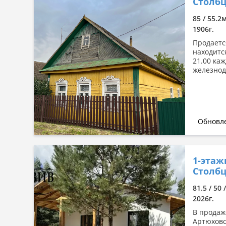
Столбц
85 / 55.2
1906г.
Продаетс
находится
21.00 ка
железнод
Обновле
1-этаж
Столбц
81.5 / 50 
2026г.
В продаж
Артюховс