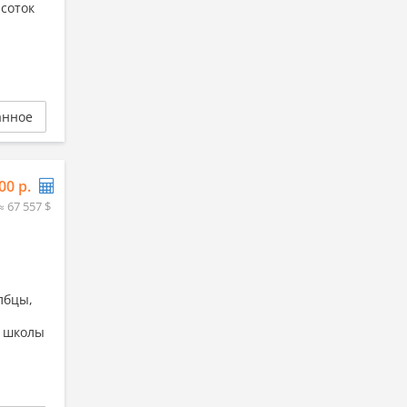
 соток
анное
00 р.
≈ 67 557 $
лбцы,
, школы