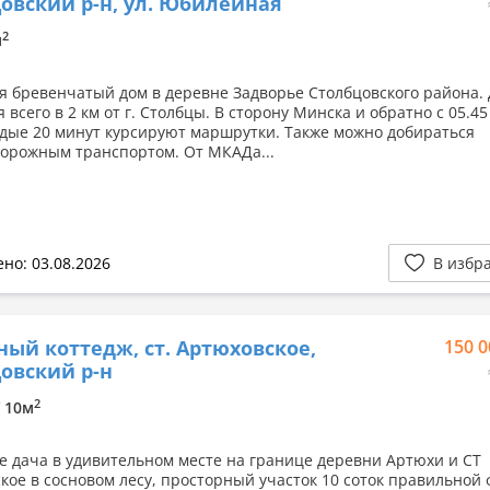
овский р-н, ул. Юбилейная
2
м
я бревенчатый дом в деревне Задворье Столбцовского района.
 всего в 2 км от г. Столбцы. В сторону Минска и обратно с 05.45
ждые 20 минут курсируют маршрутки. Также можно добираться
орожным транспортом. От МКАДа...
но: 03.08.2026
В избр
ный коттедж, ст. Артюховское,
150 0
овский р-н
2
/ 10м
е дача в удивительном месте на границе деревни Артюхи и СТ
кое в сосновом лесу, просторный участок 10 соток правильной