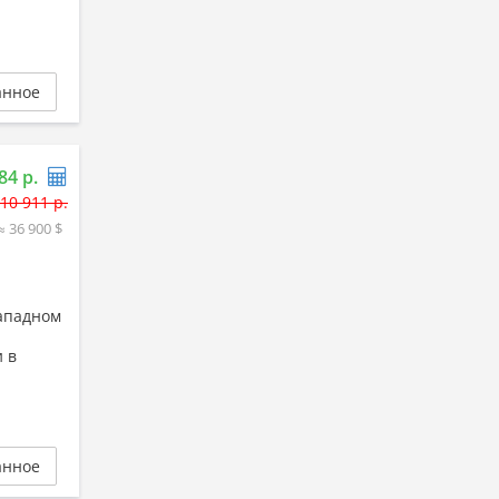
анное
84 р.
10 911 р.
≈ 36 900 $
западном
 в
анное