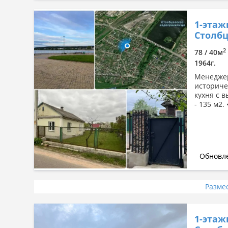
1-этаж
Столбц
2
78 / 40м
1964г.
Менеджер
историче
кухня с 
- 135 м2.
Обновле
Разме
1-этаж