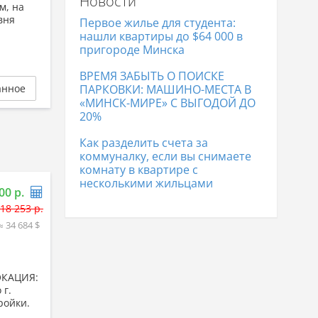
Новости
Коттеджи в Гродно
329 867 р.
м, на
Коттеджи в Полоцке
104 864 р.
вня
Первое жилье для студента:
Коттеджи в Лиде
169 669 р.
нашли квартиры до $64 000 в
пригороде Минска
ВРЕМЯ ЗАБЫТЬ О ПОИСКЕ
анное
ПАРКОВКИ: МАШИНО-МЕСТА В
«МИНСК-МИРЕ» С ВЫГОДОЙ ДО
20%
Как разделить счета за
коммуналку, если вы снимаете
комнату в квартире с
несколькими жильцами
00 р.
18 253 р.
≈ 34 684 $
ЛОКАЦИЯ:
 г.
ройки.