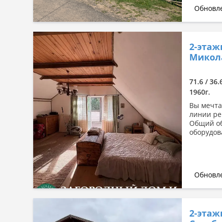
Обновле
2-этаж
Микола
71.6 / 36.
1960г.
Вы мечта
линии ре
Общий об
оборудов
Обновле
2-этаж