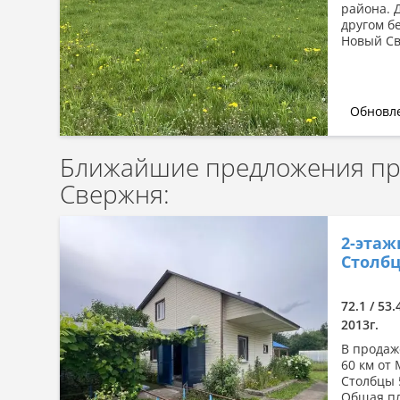
района. 
другом б
Новый Св
Обновле
Ближайшие предложения про
Свержня:
2-этаж
Столбц
72.1 / 53.
2013г.
В продаж
60 км от
Столбцы 
Общая пло