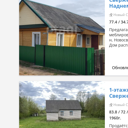
Сначала дорогие
Надне
По комнатности: большая →
Новый Св
малая
77.4 / 34
По комнатности: малая →
большая
Предлага
меблиров
По площади: большая → малая
н, Новос
Дом расп
По площади: малая → большая
Обновле
1-этаж
Сверже
Новый Св
83.8 / 72 
1960г.
Продаётс