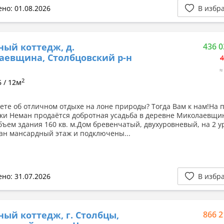
но: 01.08.2026
В избр
ный коттедж, д.
436 0
евщина, Столбцовский р-н
4
≈
2
6 / 12м
ете об отличном отдыхе на лоне природы? Тогда Вам к нам!На 
ки Неман продаётся добротная усадьба в деревне Миколаевщи
ъем здания 160 кв. м.Дом бревенчатый, двухуровневый, на 2 у
ан мансардный этаж и подключены...
но: 31.07.2026
В избр
ный коттедж, г. Столбцы,
866 2