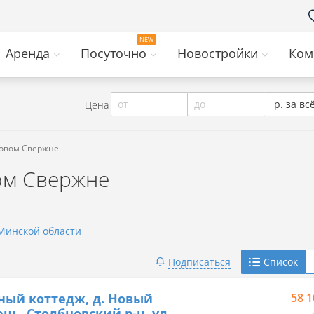
Аренда
Посуточно
Новостройки
Ком
от
до
р. за вс
Цена
Новом Свержне
ом Свержне
Минской области
Telegram
Подписаться
Список
Viber
ный коттедж, д. Новый
58 1
нь, Столбцовский р-н, ул.