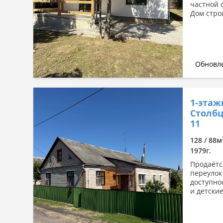
частной 
Дом стро
Обновле
1-этаж
Столбц
11
128 / 88м
1979г.
Продаётс
переулок
доступно
и детские