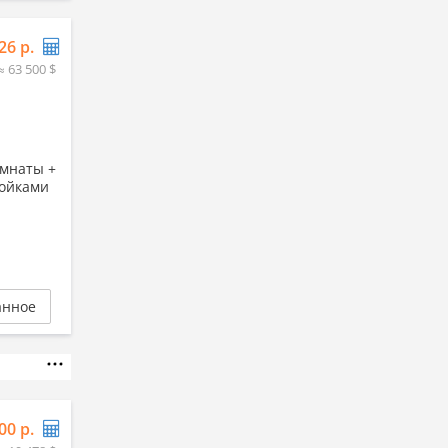
26 р.
≈ 63 500 $
омнаты +
ройками
анное
00 р.