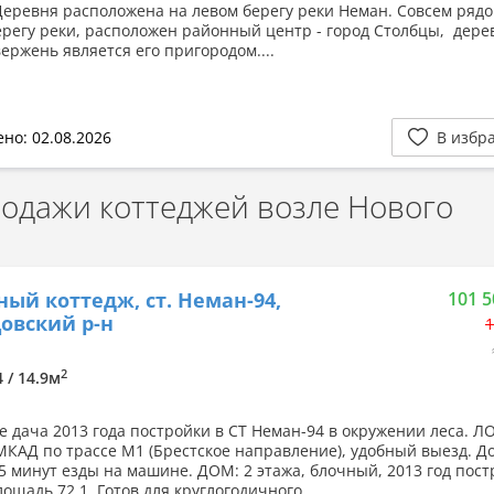
Деревня расположена на левом берегу реки Неман. Совсем рядо
ерегу реки, расположен районный центр - город Столбцы, дере
ержень является его пригородом....
но: 02.08.2026
В избр
дажи коттеджей возле Нового
ный коттедж, ст. Неман-94,
101 5
овский р-н
1
2
4 / 14.9м
е дача 2013 года постройки в СТ Неман-94 в окружении леса. 
 МКАД по трассе М1 (Брестское направление), удобный выезд. До
5 минут езды на машине. ДОМ: 2 этажа, блочный, 2013 год пост
щадь 72.1. Готов для круглогодичного...