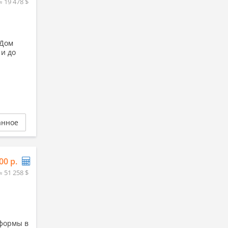
≈ 19 478 $
 Дом
 и до
анное
00 р.
≈ 51 258 $
 формы в