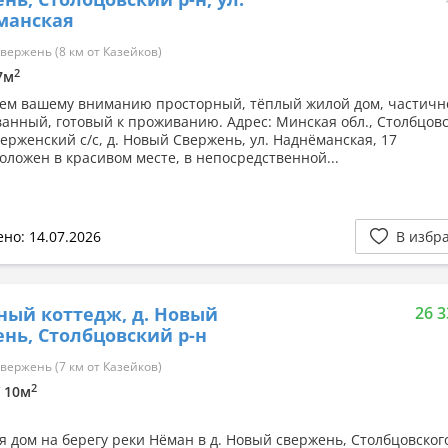
манская
ержень (8 км от Казейков)
2
.7м
ем вашему вниманию просторный, тёплый жилой дом, частичн
анный, готовый к проживанию. Адрес: Минская обл., Столбцовс
верженский с/с, д. Новый Свержень, ул. Наднёманская, 17
оложен в красивом месте, в непосредственной...
но: 14.07.2026
В избр
ный коттедж, д. Новый
26 3
нь, Столбцовский р-н
ержень (7 км от Казейков)
2
/ 10м
я дом на берегу реки Нёман в д. Новый свержень, Столбцовског