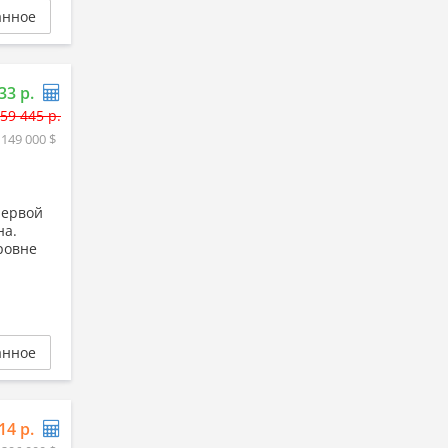
анное
33 р.
59 445 р.
 149 000 $
первой
на.
ровне
анное
14 р.