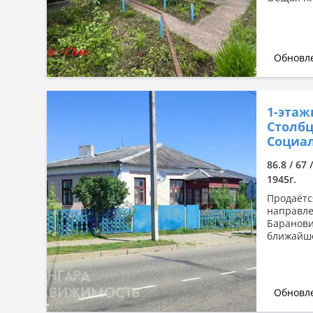
Обновле
1-этаж
Столбц
Социа
86.8 / 67 
1945г.
Продаётс
направле
Баранови
ближайшей
Обновле