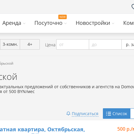
Аренда
Посуточно
Новостройки
Ком
3-комн.
4+
от
до
р. з
Цена
брьской
ской
 актуальных предложений от собственников и агентств на Domov
я от 500 BYN/мес
Telegram
Подписаться
Список
Viber
атная квартира, Октябрьская,
500 р.