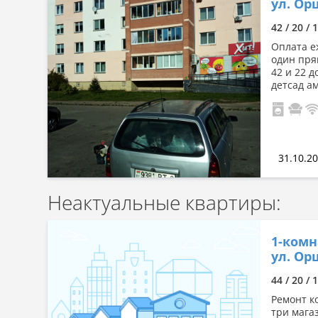
ул. Орш
Сначала дорогие
42 / 20 / 
По комнатности: большая →
малая
Оплата е
один пря
По комнатности: малая →
42 и 22 
большая
детсад ам
По площади: большая → малая
По площади: малая → большая
31.10.2
Неактуальные квартиры:
1-комн
ул. Орш
44 / 20 / 
Ремонт к
три мага