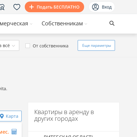
Подать БЕСПЛАТНО
Вход
мерческая
Собственникам
а всё
От собственника
Еще
параметры
ita.
Квартиры в аренду в
Карта
других городах
/мес.