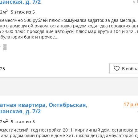
анская, д. 7/2
≈ 
2
12м
5 этаж из 5
жемесячно 500 рублей плюс коммуналка задаток за два месяца,
мо в доме дугой рядом, остановка рядом ходят два городских ав
до 24.00 плюс проходящие автобусы плюс маршрутки 104 и 342 ,
булатория банк и прочее...
025
В избр
атная квартира, Октябрьская,
17 р.
анская, д. 7/2
2
12м
5 этаж из 5
осметический, год постройки 2011, кирпичный дом, остановка р
зина рядом один прямо в доме Хит, школа детсад амбулатория 