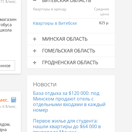
ВИТЕБСКАЯ ОБЛАСТЬ
171 $/мес.
Квартиры в аренду
Средняя
цена
 магазин
Квартиры в Витебске
825 р.
тобуса
 школа
МИНСКАЯ ОБЛАСТЬ
Квартиры в аренду
Средняя
ГОМЕЛЬСКАЯ ОБЛАСТЬ
цена
Квартиры в аренду
Средняя
Квартиры в Минске
2 019 р.
ГРОДНЕНСКАЯ ОБЛАСТЬ
цена
анное
Квартиры в аренду
Средняя
Квартиры в Гомеле
992 р.
цена
Новости
Квартиры в Гродно
841 р.
База отдыха за $120 000: под
Минском продают отель с
/мес.
отдельными входами в каждый
≈ 6 $/мес.
номер
Первое жилье для студента:
ядом,
нашли квартиры до $64 000 в
одна