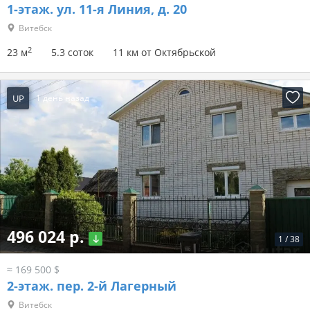
1-этаж.
ул. 11-я Линия, д. 20
Витебск
2
23 м
5.3 соток
11 км от Октябрьской
UP
1 день назад
496 024 р.
1
/
38
≈ 169 500 $
2-этаж.
пер. 2-й Лагерный
Витебск