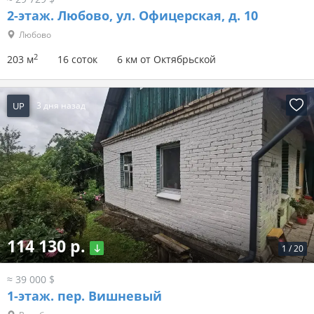
2-этаж.
Любово, ул. Офицерская, д. 10
Любово
2
203 м
16 соток
6 км от Октябрьской
UP
3 дня назад
114 130 р.
1
/
20
≈ 39 000 $
1-этаж.
пер. Вишневый