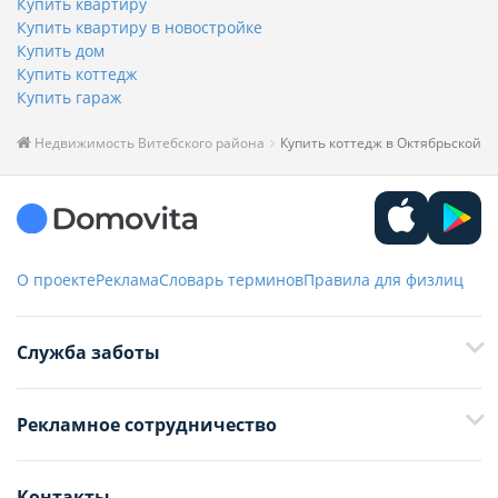
Купить квартиру
Купить квартиру в новостройке
Купить дом
Купить коттедж
Купить гараж
Недвижимость Витебского района
Купить коттедж в Октябрьской
О проекте
Реклама
Словарь терминов
Правила для физлиц
Служба заботы
+375 29 376-13-70
Рекламное сотрудничество
+375 33 376-13-70
editor@domovita.by
+375 29 563-15-61 Кристина Филюта
Контакты