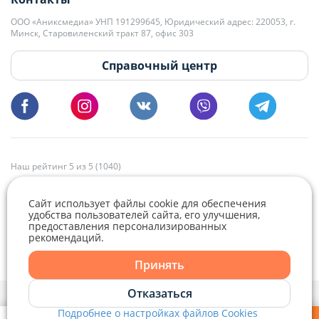
kb@domovita.by
+375 29 179-11-28 Владислав Гладченко
ООО «Аниксмедиа» УНП 191299645, Юридический адрес: 220053, г.
Мы принимаем звонки и отвечаем на письма в будние дни с 9:00 до
Минск, Старовиленский тракт 87, офис 303
18:00.
vg@domovita.by
Справочный центр
Пишите и звоните нам в будние дни с 8:00 до 20:00.
Наш рейтинг 5 из 5 (1040)
Сайт использует файлы cookie для обеспечения
удобства пользователей сайта, его улучшения,
предоставления персонализированных
рекомендаций.
Telegram
Viber
Принять
Telegram
Отказаться
Политика конфиденциальности,
Политика обработки файлов cookie
и
Выбор настроек Cookie
Подробнее о настройках файлов Cookies