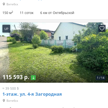
Витебск
2
150 м
11 соток
6 км от Октябрьской
UP
6 дней назад
115 593 р.
1
/
14
≈ 39 500 $
1-этаж.
ул. 4-я Загородная
Витебск