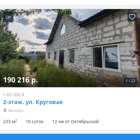
UP
4 дня назад
190 216 р.
1
/
22
≈ 65 000 $
2-этаж.
ул. Круговая
Витебск
2
233 м
10 соток
12 км от Октябрьской