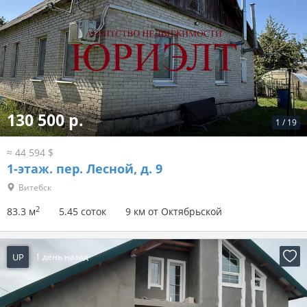
130 500 р.
1
/
19
≈ 44 594 $
1-этаж.
пер. Лесной, д. 9
Витебск
2
83.3 м
5.45 соток
9 км от Октябрьской
UP
1 день назад