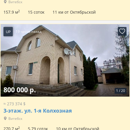
Витебск
2
157.9 м
15 соток
11 км от Октябрьской
UP
19 часов назад
800 000 р.
1
/
20
≈ 273 374 $
3-этаж.
ул. 1-я Колхозная
Витебск
2
270.7 м
5.79 соток
10 км от Октябрьской