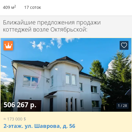
2
409 м
17 соток
Ближайшие предложения продажи
коттеджей возле Октябрьской:
506 267 р.
1
/
28
≈ 173 000 $
2-этаж.
ул. Шаврова, д. 56