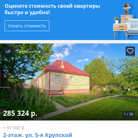
Оцените стоимость своей квартиры
быстро и удобно!
Узнать стоимость
UP
5 дней назад
285 324 р.
1
/
30
≈ 97 500 $
2-этаж.
ул. 5-я Крупской