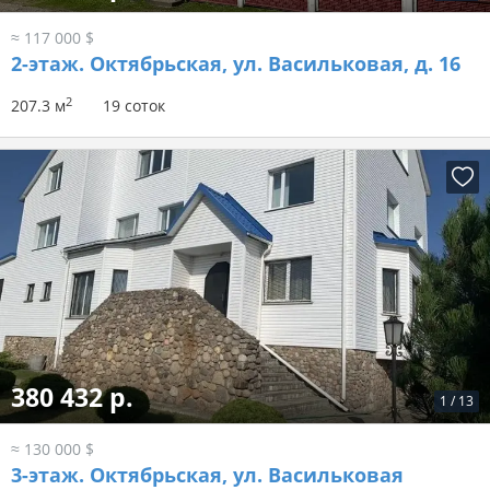
≈ 117 000 $
2-этаж.
Октябрьская, ул. Васильковая, д. 16
2
207.3 м
19 соток
380 432 р.
1
/
13
≈ 130 000 $
3-этаж.
Октябрьская, ул. Васильковая