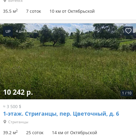
Витебск
2
35.5 м
7 соток
10 км от Октябрьской
UP
4 дня назад
10 242 р.
1
/
10
≈ 3 500 $
1-этаж.
Стриганцы, пер. Цветочный, д. 6
Стриганцы
2
39.2 м
25 соток
14 км от Октябрьской