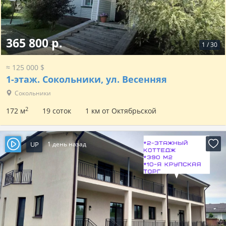
365 800 р.
1
/
30
≈ 125 000 $
1-этаж.
Сокольники, ул. Весенняя
Сокольники
2
172 м
19 соток
1 км от Октябрьской
UP
1 день назад