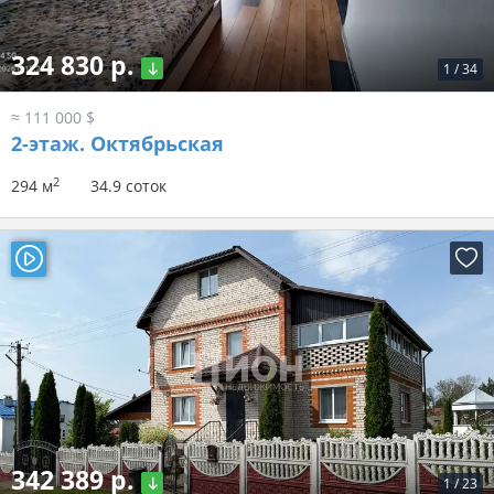
324 830 р.
1
/
34
≈ 111 000 $
2-этаж.
Октябрьская
2
294 м
34.9 соток
342 389 р.
1
/
23