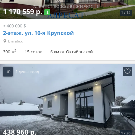
1 170 559 р.
1
/
15
≈ 400 000 $
2-этаж.
ул. 10-я Крупской
Витебск
2
390 м
15 соток
6 км от Октябрьской
UP
1 день назад
438 960 р.
1
/
26