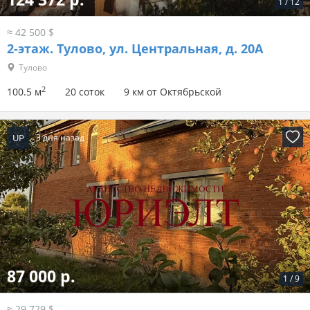
1
/
12
≈ 42 500 $
2-этаж.
Тулово, ул. Центральная, д. 20А
Тулово
2
100.5 м
20 соток
9 км от Октябрьской
UP
3 дня назад
87 000 р.
1
/
9
≈ 29 729 $