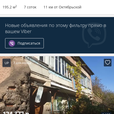
2
195.2 м
7 соток
11 км от Октябрьской
Новые объявления по этому фильтру прямо в
вашем Viber
Подписаться
UP
3 дня назад
124 372 р.