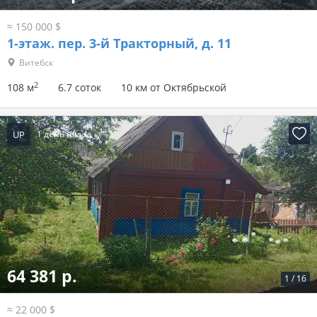
≈ 150 000 $
1-этаж.
пер. 3-й Тракторный, д. 11
Витебск
2
108 м
6.7 соток
10 км от Октябрьской
UP
1 день назад
64 381 р.
1
/
16
≈ 22 000 $