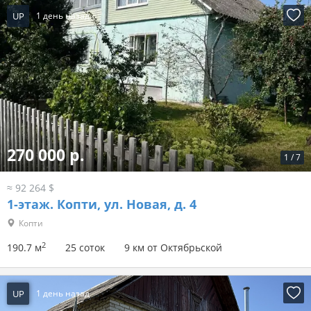
UP
1 день назад
270 000 р.
1
/
7
≈ 92 264 $
1-этаж.
Копти, ул. Новая, д. 4
Копти
2
190.7 м
25 соток
9 км от Октябрьской
UP
1 день назад