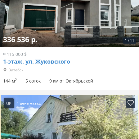
336 536 р.
1
/
11
≈ 115 000 $
1-этаж.
ул. Жуковского
Витебск
2
144 м
5 соток
9 км от Октябрьской
UP
1 день назад