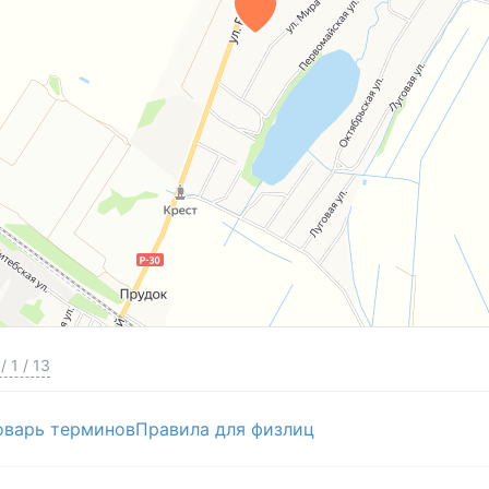
/
1
/
13
оварь терминов
Правила для физлиц