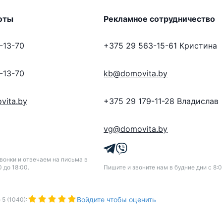
оты
Рекламное сотрудничество
-13-70
+375 29 563-15-61
Кристина
-13-70
kb@domovita.by
vita.by
+375 29 179-11-28
Владислав
vg@domovita.by
онки и отвечаем на письма в
0 до 18:00.
Пишите и звоните нам в будние дни с 8:0
Войдите чтобы оценить
з
5
(
1040
):