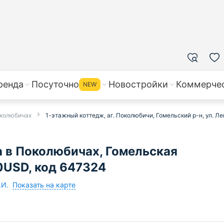
ренда
Посуточно
Новостройки
Коммерче
NEW
околюбичах
1-этажный коттедж, аг. Поколюбичи, Гомельский р-н, ул. Ле
 в Поколюбичах, Гомельская
00USD, код 647324
Показать на карте
.И.