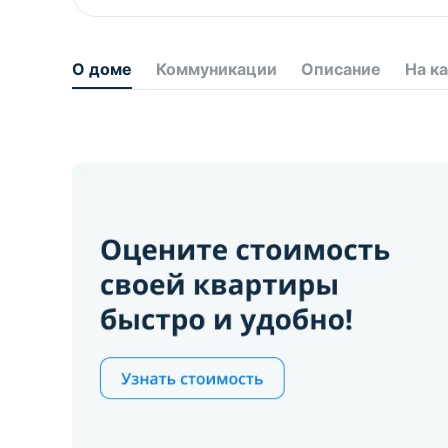
О доме
Коммуникации
Описание
На к