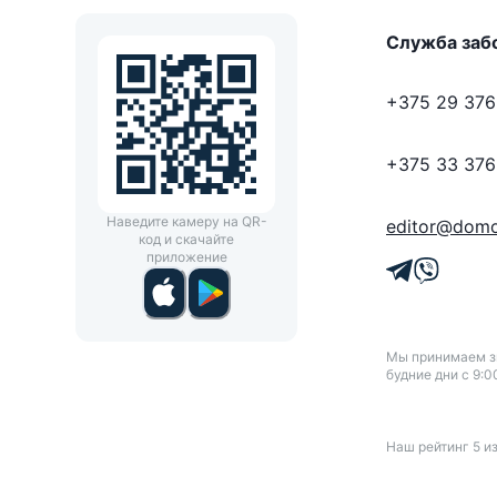
Служба заб
+375 29 376
+375 33 376
Наведите камеру на QR-
editor@domo
код и скачайте
приложение
Мы принимаем зв
будние дни с 9:0
Наш рейтинг
5
и