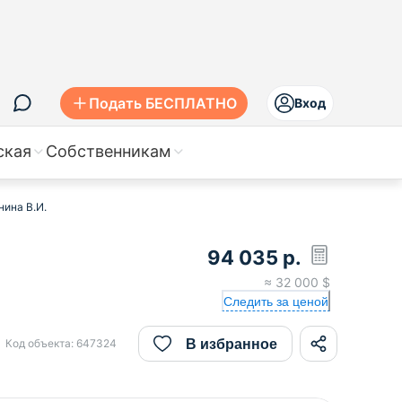
Подать БЕСПЛАТНО
Вход
ская
Собственникам
нина В.И.
94 035
р.
≈
32 000
$
Следить за ценой
В избранное
Код объекта:
647324