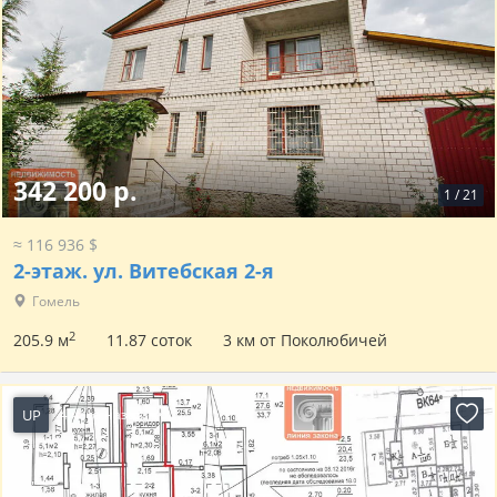
342 200 р.
1
/
21
≈ 116 936 $
2-этаж.
ул. Витебская 2-я
Гомель
2
205.9 м
11.87 соток
3 км от Поколюбичей
UP
4 часа назад