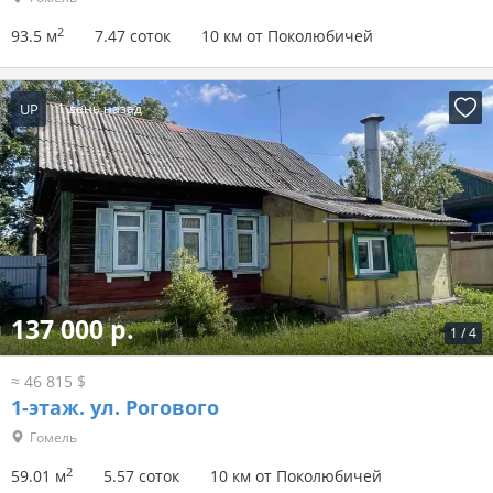
2
93.5 м
7.47 соток
10 км от Поколюбичей
UP
1 день назад
137 000 р.
1
/
4
≈ 46 815 $
1-этаж.
ул. Рогового
Гомель
2
59.01 м
5.57 соток
10 км от Поколюбичей