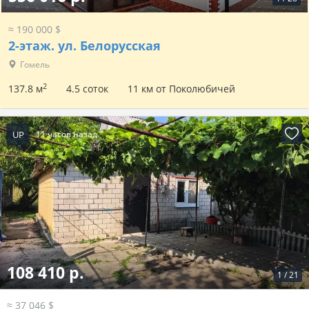
≈ 190 000 $
2-этаж.
ул. Белорусская
Гомель
2
137.8 м
4.5 соток
11 км от Поколюбичей
UP
11 часов назад
108 410 р.
1
/
21
≈ 37 046 $