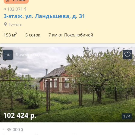
≈ 102 071 $
3-этаж.
ул. Ландышева, д. 31
Гомель
2
153 м
5 соток
7 км от Поколюбичей
UP
6 часов назад
102 424 р.
1
/
4
≈ 35 000 $