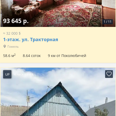
93 645 р.
1
/
11
≈ 32 000 $
1-этаж.
ул. Тракторная
Гомель
2
58.6 м
8.64 соток
9 км от Поколюбичей
UP
4 часа назад