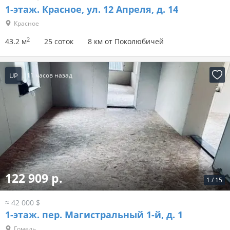
1-этаж.
Красное, ул. 12 Апреля, д. 14
Красное
2
43.2 м
25 соток
8 км от Поколюбичей
UP
11 часов назад
122 909 р.
1
/
15
≈ 42 000 $
1-этаж.
пер. Магистральный 1-й, д. 1
Гомель