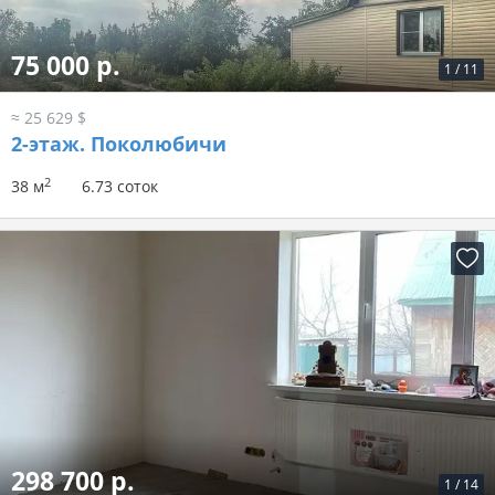
75 000 р.
1
/
11
≈ 25 629 $
2-этаж.
Поколюбичи
2
38 м
6.73 соток
298 700 р.
1
/
14