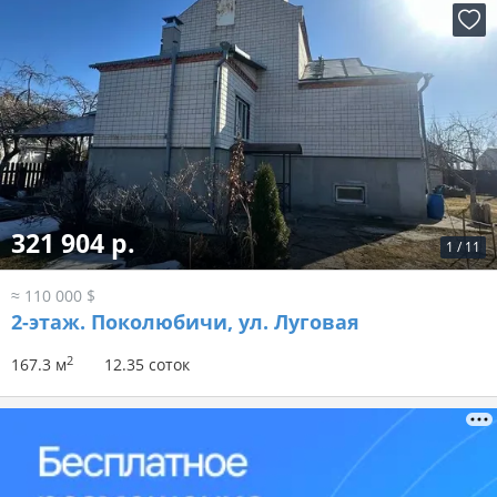
321 904 р.
1
/
11
≈ 110 000 $
2-этаж.
Поколюбичи, ул. Луговая
2
167.3 м
12.35 соток