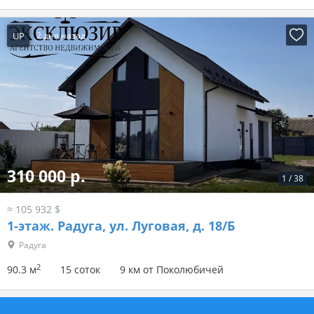
UP
2 дня назад
310 000 р.
1
/
38
≈ 105 932 $
1-этаж.
Радуга, ул. Луговая, д. 18/Б
Радуга
2
90.3 м
15 соток
9 км от Поколюбичей