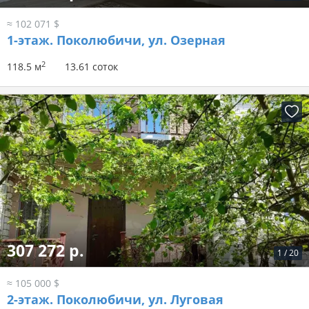
≈ 102 071 $
1-этаж.
Поколюбичи, ул. Озерная
2
118.5 м
13.61 соток
307 272 р.
1
/
20
≈ 105 000 $
2-этаж.
Поколюбичи, ул. Луговая