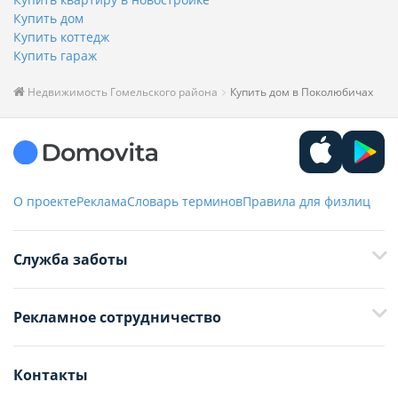
Купить дом
Купить коттедж
Купить гараж
Недвижимость Гомельского района
Купить дом в Поколюбичах
О проекте
Реклама
Словарь терминов
Правила для физлиц
Служба заботы
+375 29 376-13-70
Рекламное сотрудничество
+375 33 376-13-70
editor@domovita.by
+375 29 563-15-61 Кристина Филюта
Контакты
kb@domovita.by