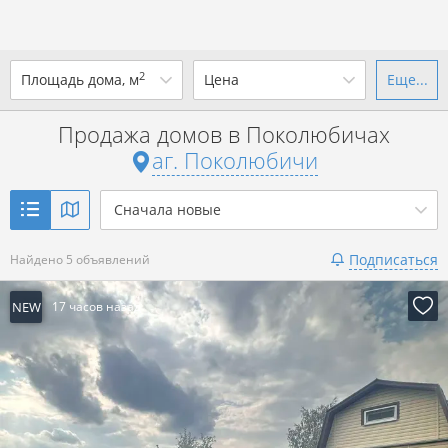
2
Площадь дома, м
Цена
Еще...
Ваш город -
аг. Поколюбичи
?
Продажа домов в Поколюбичах
от
до
от
до
аг. Поколюбичи
Да
Выбрать город
р. за всё
Сначала новые
Показать 5 объявлений
Подписаться
Найдено 5 объявлений
Показать 5 объявлений
NEW
17 часов назад