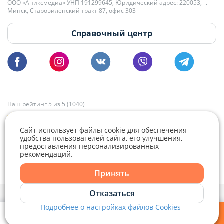
+375 29 179-11-28 Владислав Гладченко
ООО «Аниксмедиа» УНП 191299645, Юридический адрес: 220053, г.
Мы принимаем звонки и отвечаем на письма в будние дни с 9:00 до
Минск, Старовиленский тракт 87, офис 303
18:00.
vg@domovita.by
Справочный центр
Пишите и звоните нам в будние дни с 8:00 до 20:00.
Наш рейтинг 5 из 5 (1040)
Сайт использует файлы cookie для обеспечения
удобства пользователей сайта, его улучшения,
предоставления персонализированных
рекомендаций.
Telegram
Viber
Принять
Telegram
Отказаться
Политика конфиденциальности,
Политика обработки файлов cookie
и
Выбор настроек Cookie
Подробнее о настройках файлов Cookies
Viber
© 2015 - 2026, Domovita.by. Копирование материалов допускается
только при наличии активной ссылки.
Мои фильтры
Избранное
Войти