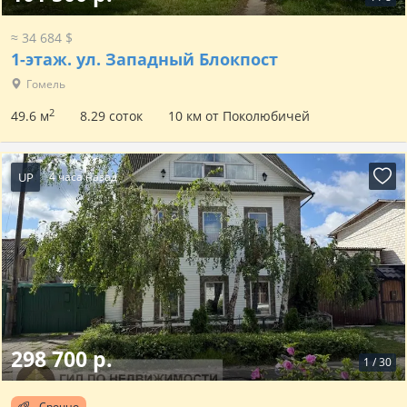
≈ 34 684 $
1-этаж.
ул. Западный Блокпост
Гомель
2
49.6 м
8.29 соток
10 км от Поколюбичей
UP
4 часа назад
298 700 р.
1
/
30
Срочно