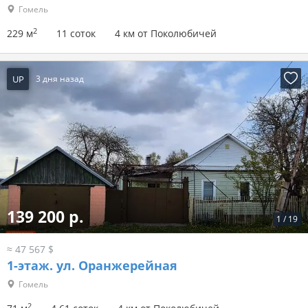
Гомель
2
229 м
11 соток
4 км от Поколюбичей
UP
3 дня назад
139 200 р.
1
/
19
≈ 47 567 $
1-этаж.
ул. Оранжерейная
Гомель
2