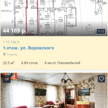
44 189 р.
1
/
2
≈ 15 100 $
1-этаж.
ул. Воровского
Гомель
2
25.5 м
6.89 соток
8 км от Поколюбичей
UP
4 часа назад