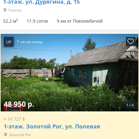
1-этаж.
ул. Дурягина, д. 15
Гомель
2
52.2 м
11.9 соток
9 км от Поколюбичей
UP
7 часов назад
48 950 р.
1
/
4
≈ 16 727 $
1-этаж.
Золотой Рог, ул. Полевая
Золотой Рог