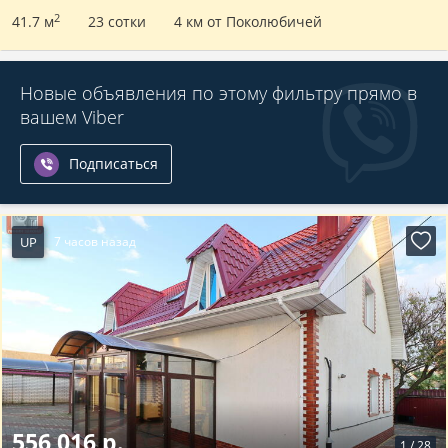
2
41.7 м
23 сотки
4 км от Поколюбичей
Новые объявления по этому фильтру прямо в
вашем Viber
Подписаться
UP
7 часов назад
556 016 р.
1
/
28