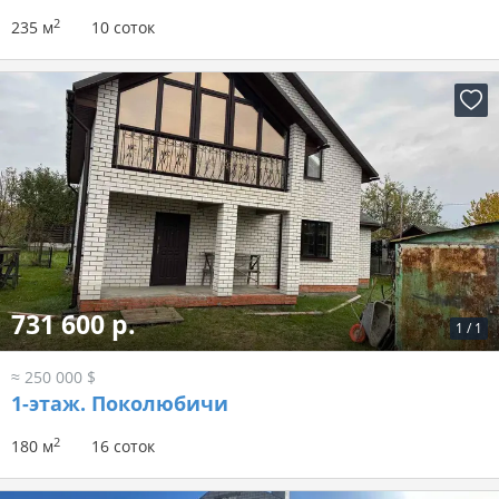
2
235 м
10 соток
731 600 р.
1
/
1
≈ 250 000 $
1-этаж.
Поколюбичи
2
180 м
16 соток