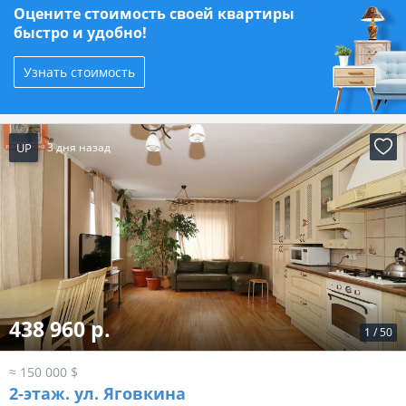
Оцените стоимость своей квартиры
быстро и удобно!
Узнать стоимость
UP
3 дня назад
438 960 р.
1
/
50
≈ 150 000 $
2-этаж.
ул. Яговкина