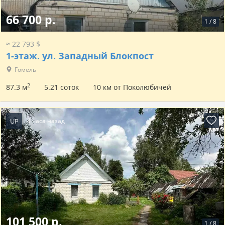
66 700 р.
1
/
8
≈ 22 793 $
1-этаж.
ул. Западный Блокпост
Гомель
2
87.3 м
5.21 соток
10 км от Поколюбичей
UP
4 часа назад
101 500 р.
1
/
8