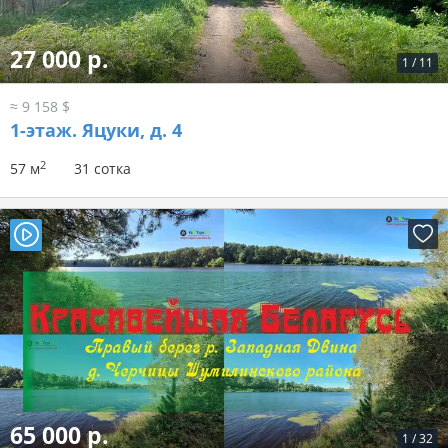
27 000 р.
1
/
11
≈ 9 158 $
1-этаж.
Яцуки, д. 4
2
57 м
31 сотка
65 000 р.
1
/
32