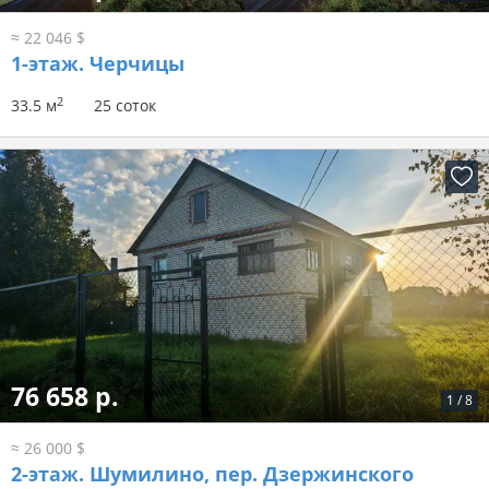
≈ 22 046 $
1-этаж.
Черчицы
2
33.5 м
25 соток
76 658 р.
1
/
8
≈ 26 000 $
2-этаж.
Шумилино, пер. Дзержинского