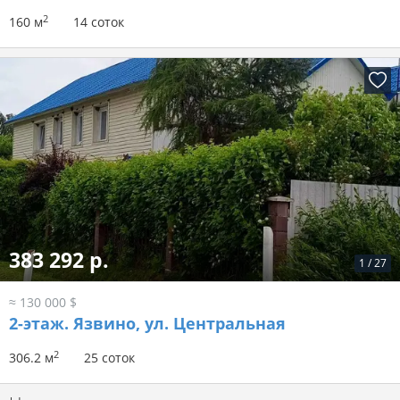
2
160 м
14 соток
383 292 р.
1
/
27
≈ 130 000 $
2-этаж.
Язвино, ул. Центральная
2
306.2 м
25 соток