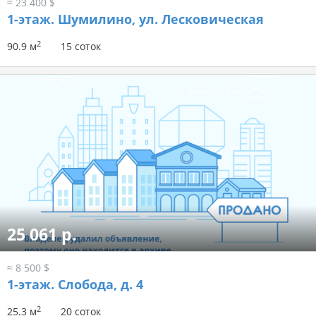
≈ 23 400 $
1-этаж.
Шумилино, ул. Лесковическая
2
90.9 м
15 соток
25 061 р.
≈ 8 500 $
1-этаж.
Слобода, д. 4
2
25.3 м
20 соток