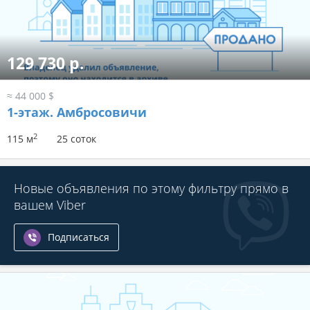
129 730 р.
≈ 44 000 $
1-этаж.
Амбросовичи
2
115 м
25 соток
Новые объявления по этому фильтру прямо в
вашем Viber
Подписаться