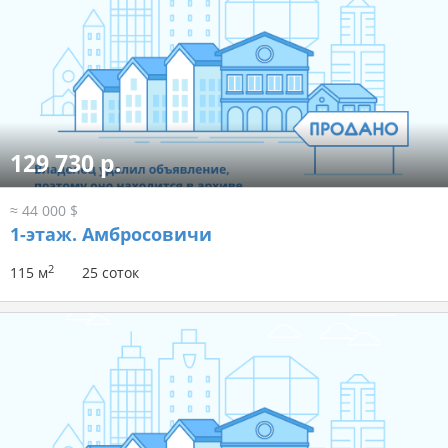
129 730 р.
≈ 44 000 $
1-этаж.
Амбросовичи
2
115 м
25 соток