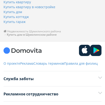
Купить квартиру
Купить квартиру в новостройке
Купить дом
Купить коттедж
Купить гараж
Недвижимость Шумилинского района
Купить дом в Шумилинском районе
О проекте
Реклама
Словарь терминов
Правила для физлиц
Служба заботы
+375 29 376-13-70
Рекламное сотрудничество
+375 33 376-13-70
editor@domovita.by
+375 29 563-15-61 Кристина Филюта