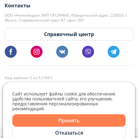
Контакты
kb@domovita.by
+375 29 179-11-28 Владислав Гладченко
ООО «Аниксмедиа» УНП 191299645, Юридический адрес: 220053, г.
Мы принимаем звонки и отвечаем на письма в будние дни с 9:00 до
Минск, Старовиленский тракт 87, офис 303
18:00.
vg@domovita.by
Справочный центр
Пишите и звоните нам в будние дни с 8:00 до 20:00.
Наш рейтинг 5 из 5 (1041)
Сайт использует файлы cookie для обеспечения
удобства пользователей сайта, его улучшения,
предоставления персонализированных
рекомендаций.
Telegram
Viber
Принять
Telegram
Отказаться
Политика конфиденциальности,