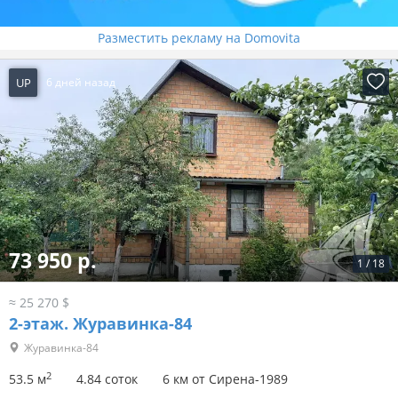
Разместить рекламу на Domovita
UP
6 дней назад
73 950 р.
1
/
18
≈ 25 270 $
2-этаж.
Журавинка-84
Журавинка-84
2
53.5 м
4.84 соток
6 км от Сирена-1989