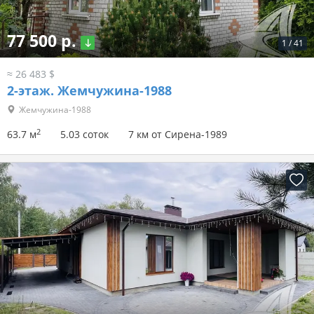
77 500 р.
1
/
41
≈ 26 483 $
2-этаж.
Жемчужина-1988
Жемчужина-1988
2
63.7 м
5.03 соток
7 км от Сирена-1989