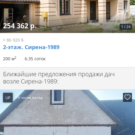
254 362 р.
1
/
24
≈ 86 920 $
2-этаж.
Сирена-1989
2
200 м
6.35 соток
Ближайшие предложения продажи дач
возле Сирена-1989:
UP
16 часов назад