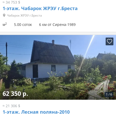
≈ 34 753 $
1-этаж.
Чабарок ЖРЭУ г.Бреста
Чабарок ЖРЭУ г.Бреста
2
м
5.00 соток
6 км от Сирена-1989
62 350 р.
1
/
6
≈ 21 306 $
1-этаж.
Лесная поляна-2010