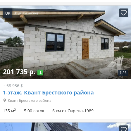
UP
6 дней назад
201 735 р.
1
/
6
≈ 68 936 $
1-этаж.
Квант Брестского района
Квант Брестского района
2
135 м
5.00 соток
6 км от Сирена-1989