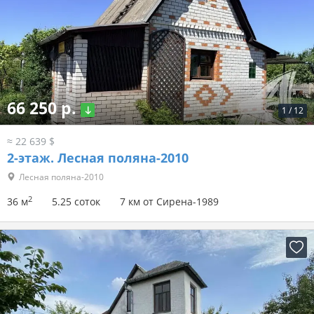
66 250 р.
1
/
12
≈ 22 639 $
2-этаж.
Лесная поляна-2010
Лесная поляна-2010
2
36 м
5.25 соток
7 км от Сирена-1989