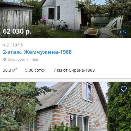
62 030 р.
1
/
2
≈ 21 197 $
2-этаж.
Жемчужина-1988
Жемчужина-1988
2
30.3 м
5.00 соток
7 км от Сирена-1989