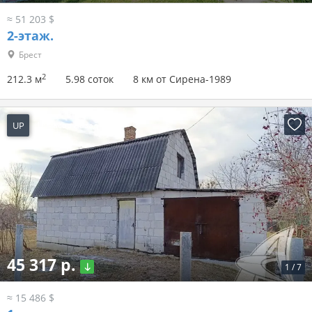
≈ 51 203 $
2-этаж.
Брест
2
212.3 м
5.98 соток
8 км от Сирена-1989
UP
18 часов назад
45 317 р.
1
/
7
≈ 15 486 $