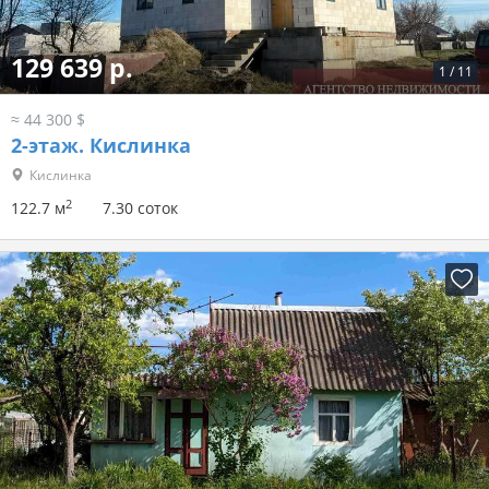
129 639 р.
1
/
11
≈ 44 300 $
2-этаж.
Кислинка
Кислинка
2
122.7 м
7.30 соток