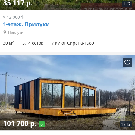
35 117 р.
1
/
7
≈ 12 000 $
1-этаж.
Прилуки
Прилуки
2
30 м
5.14 соток
7 км от Сирена-1989
101 700 р.
1
/
12