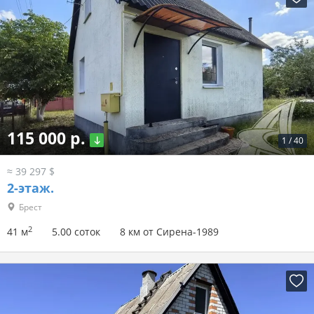
115 000 р.
1
/
40
≈ 39 297 $
2-этаж.
Брест
2
41 м
5.00 соток
8 км от Сирена-1989