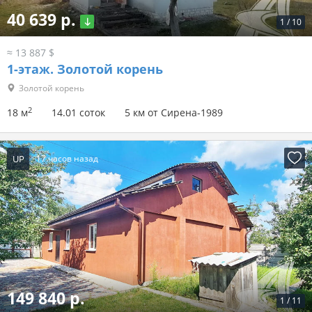
40 639 р.
1
/
10
≈ 13 887 $
1-этаж.
Золотой корень
Золотой корень
2
18 м
14.01 соток
5 км от Сирена-1989
UP
17 часов назад
149 840 р.
1
/
11