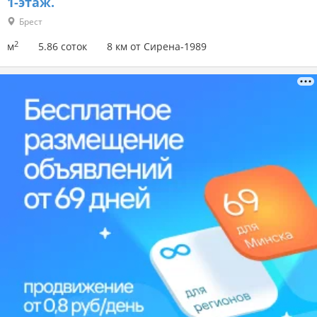
1-этаж.
Брест
2
м
5.86 соток
8 км от Сирена-1989