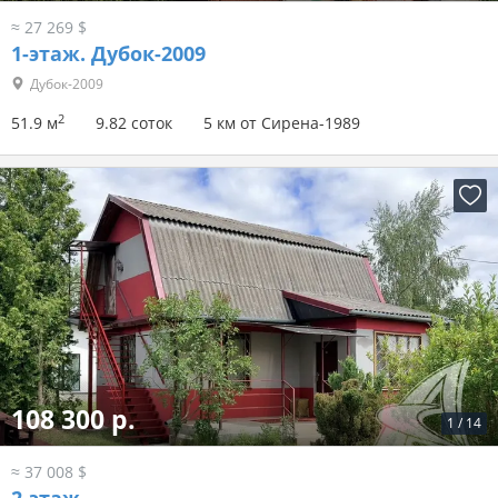
≈ 27 269 $
1-этаж.
Дубок-2009
Дубок-2009
2
51.9 м
9.82 соток
5 км от Сирена-1989
108 300 р.
1
/
14
≈ 37 008 $