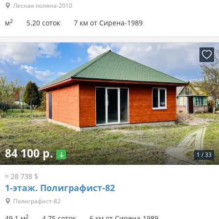
Лесная поляна-2010
2
м
5.20 соток
7 км от Сирена-1989
84 100 р.
1
/
33
≈ 28 738 $
1-этаж.
Полиграфист-82
Полиграфист-82
2
49.1 м
4.75 соток
6 км от Сирена-1989