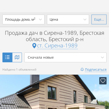
2
Площадь дома, м
Цена
Еще...
Ваш город -
ст. Сирена-1989
?
Продажа дач в Сирена-1989, Брестская
от
до
от
до
область, Брестский р-н
Да
Выбрать город
ст. Сирена-1989
р. за всё
Показать 1 объявление
Сначала новые
Показать 1 объявление
Подписаться
Найдено 1 объявлений