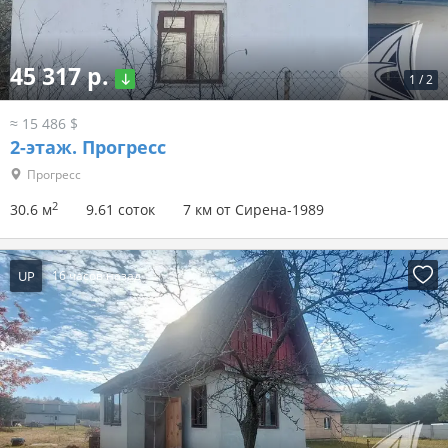
45 317 р.
1
/
2
≈ 15 486 $
2-этаж.
Прогресс
Прогресс
2
30.6 м
9.61 соток
7 км от Сирена-1989
UP
16 часов назад