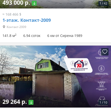
493 000 р.
1
/
42
≈ 168 466 $
1-этаж.
Контакт-2009
Контакт-2009
2
141.8 м
6.94 соток
6 км от Сирена-1989
29 264 р.
1
/
10