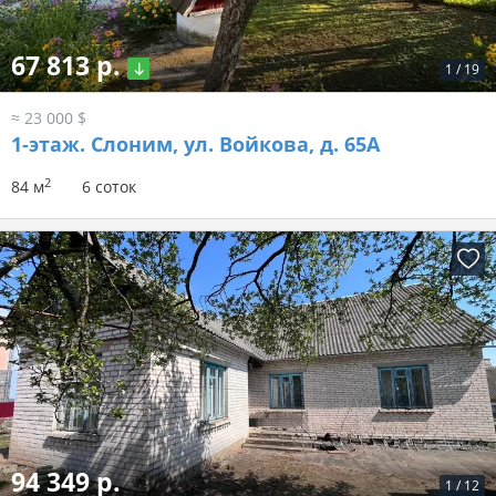
67 813 р.
1
/
19
≈ 23 000 $
1-этаж.
Слоним, ул. Войкова, д. 65А
2
84 м
6 соток
94 349 р.
1
/
12