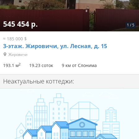
545 454 р.
1
/
5
≈ 185 000 $
3-этаж.
Жировичи, ул. Лесная, д. 15
Жировичи
2
193.1 м
19.23 соток
9 км от Слонима
Неактуальные коттеджи: