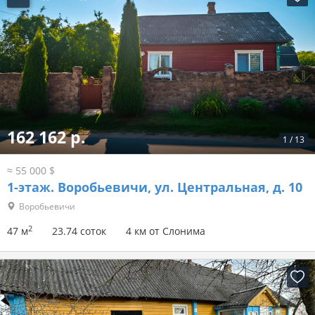
162 162 р.
1
/
13
≈ 55 000 $
1-этаж.
Воробьевичи, ул. Центральная, д. 10
Воробьевичи
2
47 м
23.74 соток
4 км от Слонима