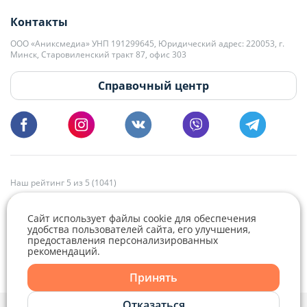
+375 29 563-15-61 Кристина Филюта
Контакты
kb@domovita.by
+375 29 179-11-28 Владислав Гладченко
ООО «Аниксмедиа» УНП 191299645, Юридический адрес: 220053, г.
Мы принимаем звонки и отвечаем на письма в будние дни с 9:00 до
Минск, Старовиленский тракт 87, офис 303
18:00.
vg@domovita.by
Справочный центр
Пишите и звоните нам в будние дни с 8:00 до 20:00.
Наш рейтинг 5 из 5 (1041)
Сайт использует файлы cookie для обеспечения
удобства пользователей сайта, его улучшения,
предоставления персонализированных
рекомендаций.
Telegram
Viber
Принять
Telegram
Отказаться