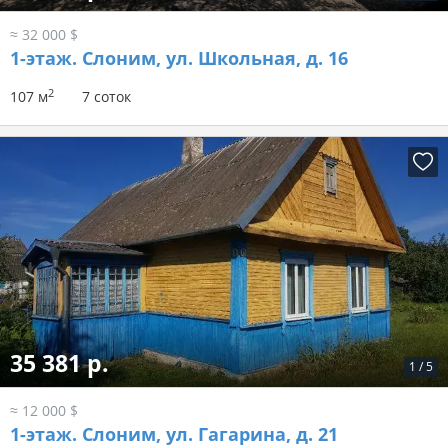
≈ 32 000 $
1-этаж.
Слоним, ул. Школьная, д. 16
2
107 м
7 соток
35 381 р.
1
/
5
≈ 12 000 $
1-этаж.
Слоним, ул. Гагарина, д. 21