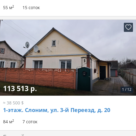
2
55 м
15 соток
113 513 р.
1
/
12
≈ 38 500 $
1-этаж.
Слоним, ул. 3-й Переезд, д. 20
2
84 м
7 соток