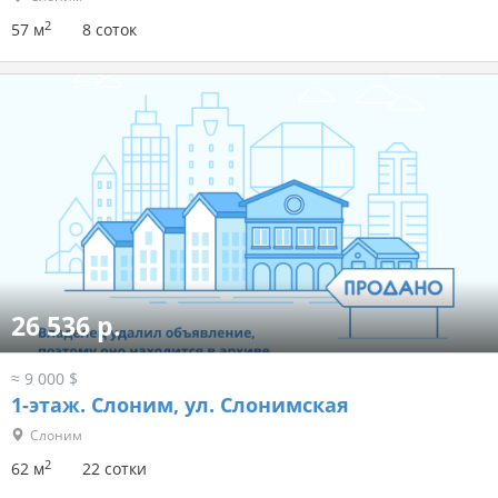
2
57 м
8 соток
26 536 р.
≈ 9 000 $
1-этаж.
Слоним, ул. Слонимская
Слоним
2
62 м
22 сотки