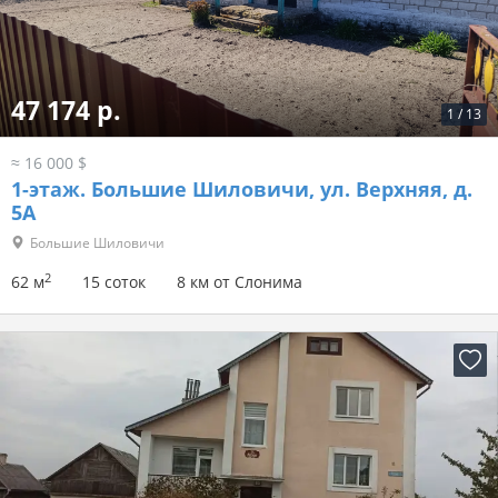
47 174 р.
1
/
13
≈ 16 000 $
1-этаж.
Большие Шиловичи, ул. Верхняя, д.
5А
Большие Шиловичи
2
62 м
15 соток
8 км от Слонима