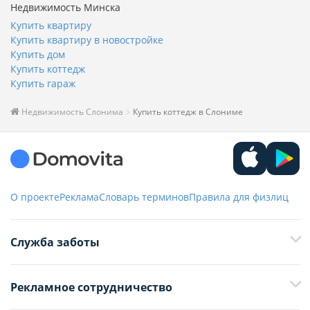
Недвижимость Минска
Купить квартиру
Купить квартиру в новостройке
Купить дом
Купить коттедж
Купить гараж
Недвижимость Слонима
Купить коттедж в Слониме
О проекте
Реклама
Словарь терминов
Правила для физлиц
Служба заботы
+375 29 376-13-70
Рекламное сотрудничество
+375 33 376-13-70
editor@domovita.by