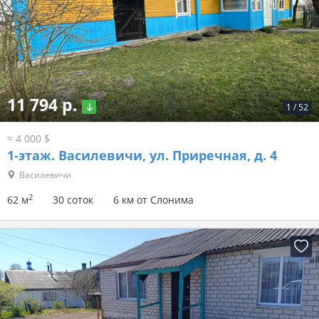
11 794 р.
1
/
52
≈ 4 000 $
1-этаж.
Василевичи, ул. Приречная, д. 4
Василевичи
2
62 м
30 соток
6 км от Слонима