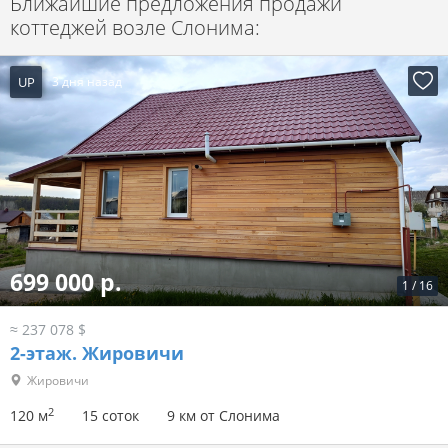
Ближайшие предложения продажи
коттеджей возле Слонима:
UP
3 дня назад
699 000 р.
1
/
16
≈ 237 078 $
2-этаж.
Жировичи
Жировичи
2
120 м
15 соток
9 км от Слонима