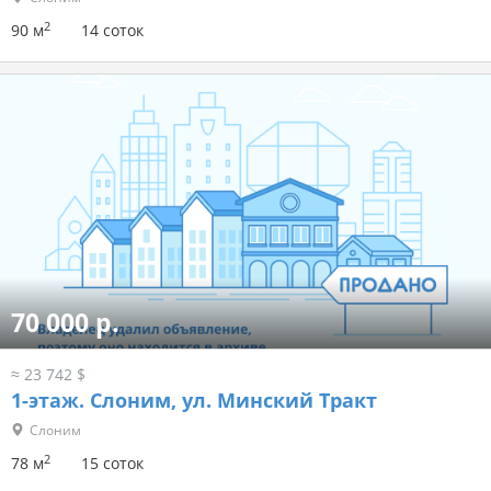
2
90 м
14 соток
70 000 р.
≈ 23 742 $
1-этаж.
Слоним, ул. Минский Тракт
Слоним
2
78 м
15 соток