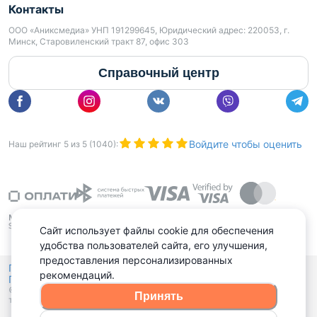
Контакты
ООО «Аниксмедиа» УНП 191299645, Юридический адрес: 220053, г.
Минск, Старовиленский тракт 87, офис 303
Справочный центр
Войдите чтобы оценить
Наш рейтинг
5
из
5
(
1040
):
Сайт использует файлы cookie для обеспечения
удобства пользователей сайта, его улучшения,
предоставления персонализированных
Политика конфиденциальности,
рекомендаций.
Политика обработки файлов куки
Выбор настроек Cookies
и
© 2015 - 2026, Domovita.by. Копирование материалов допускается
Принять
только при наличии активной ссылки.