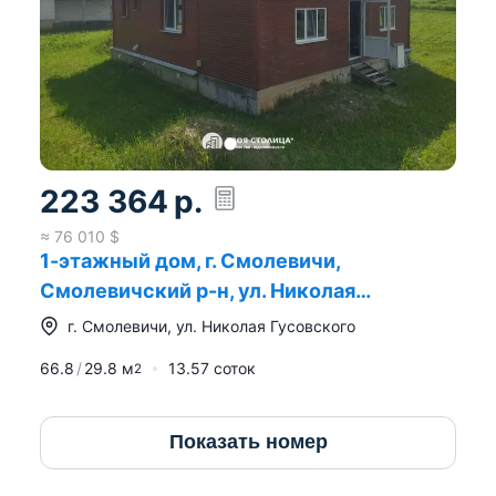
223 364
р.
≈
76 010
$
1-этажный дом, г. Смолевичи,
Смолевичский р-н, ул. Николая
Гусовского
г.
Смолевичи
,
ул. Николая Гусовского
66.8
29.8
м
13.57 соток
2
Показать номер