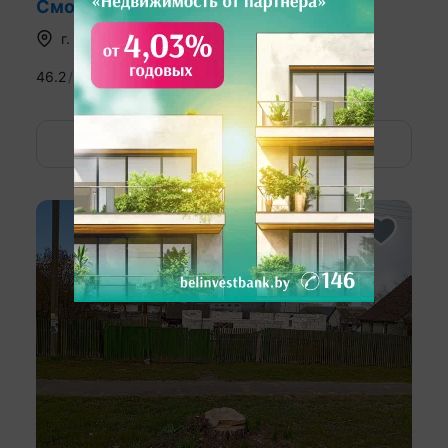
Смолевичский р-н, ул. Советская
г.
Смолевичи
,
ул. Советская
46.2
39.8
6.4
м
11 соток
2
Показать номер