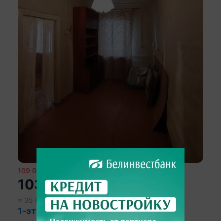
109 091
р.
103 194
р.
≈
35 000
$
1-этажный дом, г. Смолевичи,