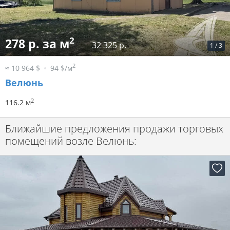
2
278 р. за м
32 325 р.
1
/
3
2
≈ 10 964 $
94 $/м
Велюнь
2
116.2 м
Ближайшие предложения продажи торговых
помещений возле Велюнь: