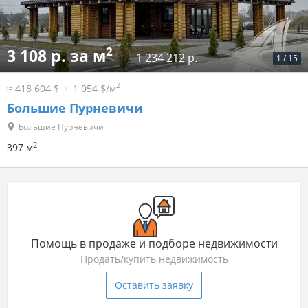
2
3 108 р. за м
1 234 212 р.
1
/
15
2
≈ 418 604 $
1 054 $/м
Большие Пурневичи
Большие Пурневичи
2
397 м
Помощь в продаже и подборе недвижимости
Продать/купить недвижимость
Оставить заявку