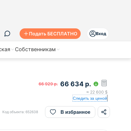
Подать БЕСПЛАТНО
Вход
ская
Собственникам
66 634
р.
66 929
р.
≈
22 600
$
Следить за ценой
В избранное
Код объекта:
652638