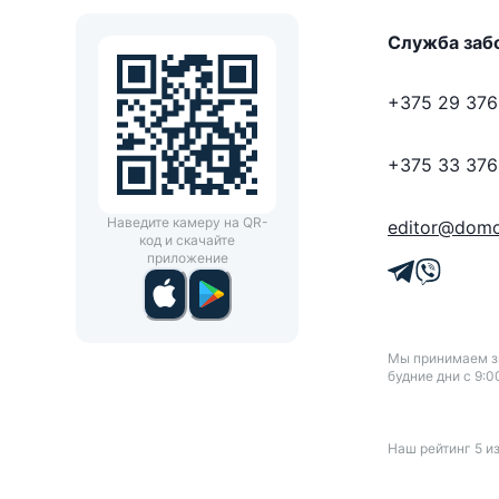
Служба заб
+375 29 376
+375 33 376
Наведите камеру на QR-
editor@domo
код и скачайте
приложение
Мы принимаем зв
будние дни с 9:0
Наш рейтинг
5
и