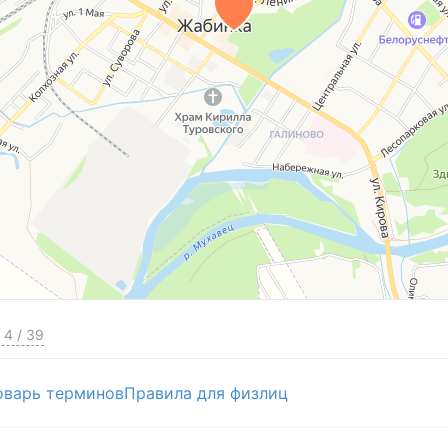
4
/
39
оварь терминов
Правила для физлиц