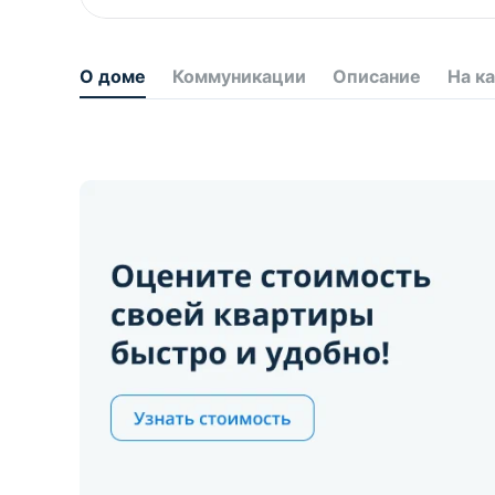
О доме
Коммуникации
Описание
На к