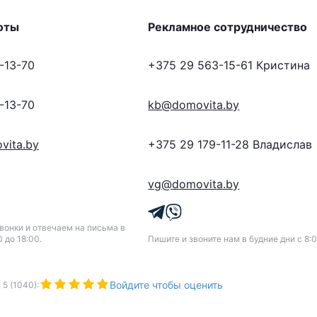
оты
Рекламное сотрудничество
-13-70
+375 29 563-15-61
Кристина
-13-70
kb@domovita.by
vita.by
+375 29 179-11-28
Владислав
vg@domovita.by
онки и отвечаем на письма в
0 до 18:00.
Пишите и звоните нам в будние дни с 8:0
Войдите чтобы оценить
з
5
(
1040
):