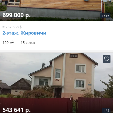
699 000 р.
1
/
16
≈ 237 868 $
2-этаж.
Жировичи
2
120 м
15 соток
543 641 р.
1
/
5