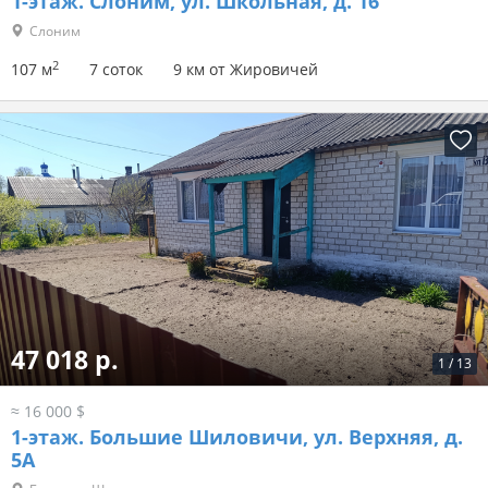
1-этаж.
Слоним, ул. Школьная, д. 16
Слоним
2
107 м
7 соток
9 км от Жировичей
47 018 р.
1
/
13
≈ 16 000 $
1-этаж.
Большие Шиловичи, ул. Верхняя, д.
5А