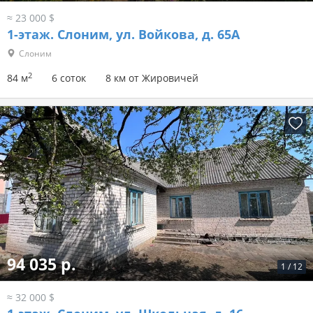
≈ 23 000 $
1-этаж.
Слоним, ул. Войкова, д. 65А
Слоним
2
84 м
6 соток
8 км от Жировичей
94 035 р.
1
/
12
≈ 32 000 $