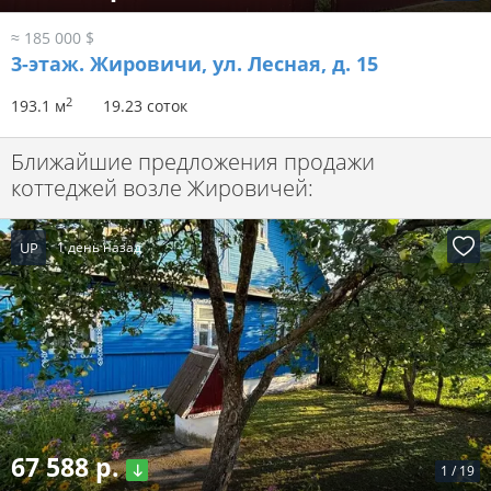
≈ 185 000 $
3-этаж.
Жировичи, ул. Лесная, д. 15
2
193.1 м
19.23 соток
Ближайшие предложения продажи
коттеджей возле Жировичей:
UP
1 день назад
67 588 р.
1
/
19