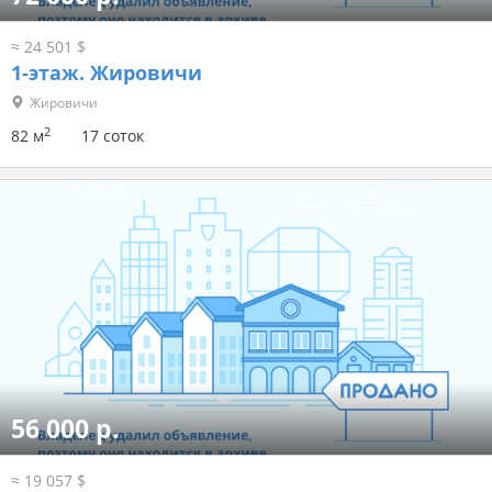
≈ 24 501 $
1-этаж.
Жировичи
Жировичи
2
82 м
17 соток
56 000 р.
≈ 19 057 $