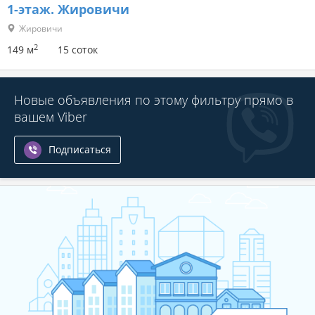
1-этаж.
Жировичи
Жировичи
2
149 м
15 соток
Новые объявления по этому фильтру прямо в
вашем Viber
Подписаться