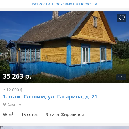
Разместить рекламу на Domovita
35 263 р.
1
/
5
≈ 12 000 $
1-этаж.
Слоним, ул. Гагарина, д. 21
Слоним
2
55 м
15 соток
9 км от Жировичей