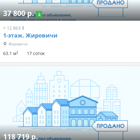
37 800 р.
≈ 12 863 $
1-этаж.
Жировичи
Жировичи
2
63.1 м
17 соток
118 719 р.