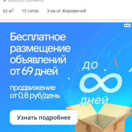
Большие Шиловичи
2
62 м
15 соток
3 км от Жировичей