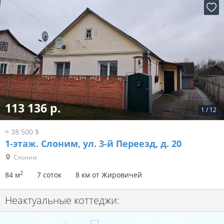
113 136 р.
1
/
12
≈ 38 500 $
1-этаж.
Слоним, ул. 3-й Переезд, д. 20
Слоним
2
84 м
7 соток
8 км от Жировичей
Неактуальные коттеджи: