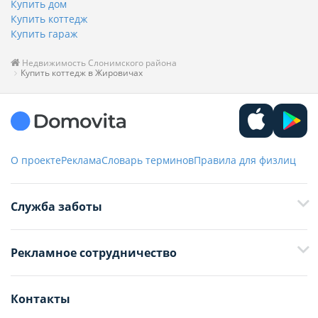
Купить дом
Купить коттедж
Купить гараж
Недвижимость Слонимского района
Купить коттедж в Жировичах
О проекте
Реклама
Словарь терминов
Правила для физлиц
Служба заботы
+375 29 376-13-70
Рекламное сотрудничество
+375 33 376-13-70
editor@domovita.by
+375 29 563-15-61 Кристина Филюта
Контакты
kb@domovita.by