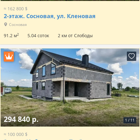
≈ 162 800 $
2-этаж.
Сосновая, ул. Кленовая
Сосновая
2
91.2 м
5.04 соток
2 км от Слободы
294 840 р.
1
/
11
≈ 100 000 $