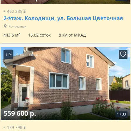
≈ 462 285 $
2-этаж.
Колодищи, ул. Большая Цветочная
Колодищи
2
443.6 м
15.02 соток
8 км от МКАД
UP
4 часа назад
559 600 р.
1
/
33
≈ 189 798 $