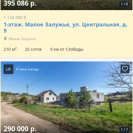
395 086 р.
1
/
8
≈ 134 000 $
1-этаж.
Малое Залужье, ул. Центральная, д.
9
Малое Залужье
2
210 м
25 соток
9 км от Слободы
UP
4 часа назад
290 000 р.
1
/
7