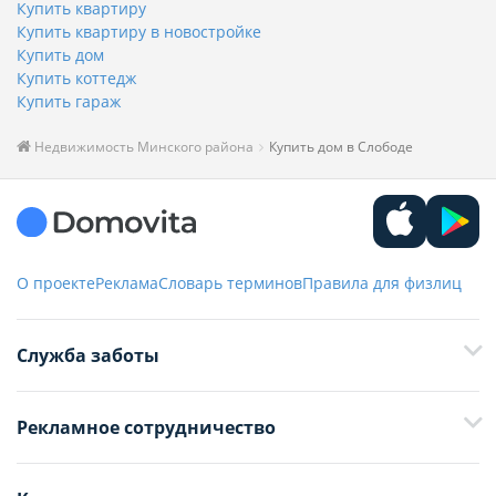
Купить квартиру
Купить квартиру в новостройке
Купить дом
Купить коттедж
Купить гараж
Недвижимость Минского района
Купить дом в Слободе
О проекте
Реклама
Словарь терминов
Правила для физлиц
Служба заботы
+375 29 376-13-70
Рекламное сотрудничество
+375 33 376-13-70
editor@domovita.by
+375 29 563-15-61 Кристина Филюта