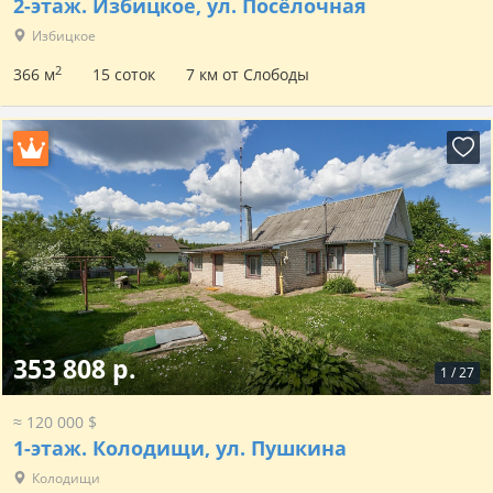
2-этаж.
Избицкое, ул. Посёлочная
Избицкое
2
366 м
15 соток
7 км от Слободы
353 808 р.
1
/
27
≈ 120 000 $
1-этаж.
Колодищи, ул. Пушкина
Колодищи