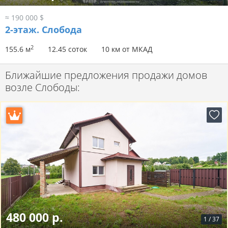
≈ 190 000 $
2-этаж.
Слобода
2
155.6 м
12.45 соток
10 км от МКАД
Ближайшие предложения продажи домов
возле Слободы:
480 000 р.
1
/
37