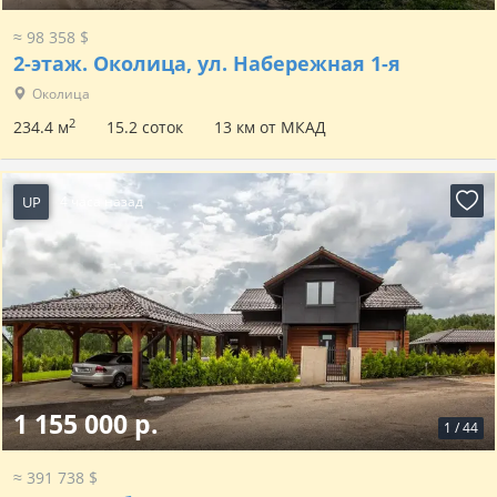
≈ 98 358 $
2-этаж.
Околица, ул. Набережная 1-я
Околица
2
234.4 м
15.2 соток
13 км от МКАД
UP
4 часа назад
1 155 000 р.
1
/
44
≈ 391 738 $