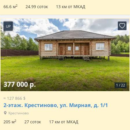
2
66.6 м
24.99 соток
13 км от МКАД
UP
4 часа назад
377 000 р.
1
/
22
≈ 127 866 $
2-этаж.
Крестиново, ул. Мирная, д. 1/1
Крестиново
2
205 м
27 соток
17 км от МКАД