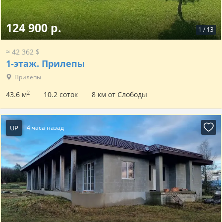
124 900 р.
1
/
13
≈ 42 362 $
1-этаж.
Прилепы
Прилепы
2
43.6 м
10.2 соток
8 км от Слободы
UP
4 часа назад