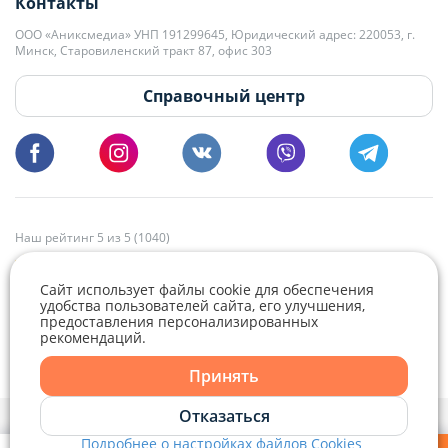
Контакты
kb@domovita.by
+375 29 179-11-28 Владислав Гладченко
ООО «Аниксмедиа» УНП 191299645, Юридический адрес: 220053, г.
Мы принимаем звонки и отвечаем на письма в будние дни с 9:00 до
Минск, Старовиленский тракт 87, офис 303
18:00.
vg@domovita.by
Справочный центр
Пишите и звоните нам в будние дни с 8:00 до 20:00.
Наш рейтинг 5 из 5 (1040)
Сайт использует файлы cookie для обеспечения
удобства пользователей сайта, его улучшения,
предоставления персонализированных
рекомендаций.
Telegram
Viber
Принять
Telegram
Отказаться
Политика конфиденциальности,
Политика обработки файлов cookie
и
Выбор настроек Cookie
Подробнее о настройках файлов Cookies