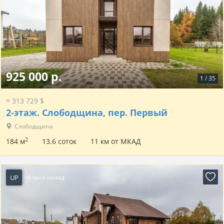
925 000 р.
1
/
35
≈ 313 729 $
2-этаж.
Слободщина, пер. Первый
Слободщина
2
184 м
13.6 соток
11 км от МКАД
UP
4 часа назад