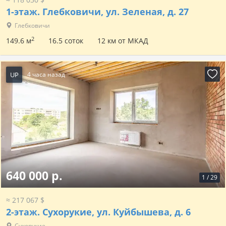
1-этаж.
Глебковичи, ул. Зеленая, д. 27
Глебковичи
2
149.6 м
16.5 соток
12 км от МКАД
UP
4 часа назад
640 000 р.
1
/
29
≈ 217 067 $
2-этаж.
Сухорукие, ул. Куйбышева, д. 6
Сухорукие