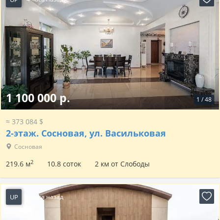
1 100 000 р.
1
/
48
≈ 373 084 $
2-этаж.
Сосновая, ул. Васильковая
Сосновая
2
219.6 м
10.8 соток
2 км от Слободы
UP
4 часа назад