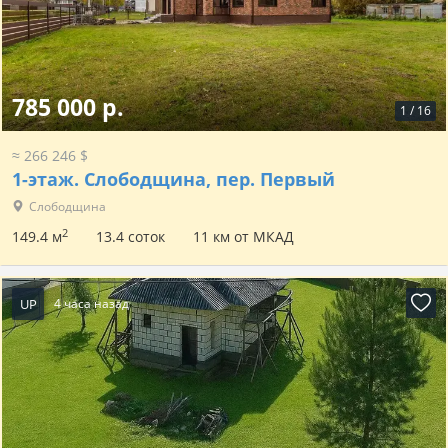
785 000 р.
1
/
16
≈ 266 246 $
1-этаж.
Слободщина, пер. Первый
Слободщина
2
149.4 м
13.4 соток
11 км от МКАД
UP
4 часа назад