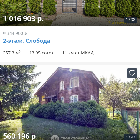
1 016 903 р.
1
/
38
≈ 344 900 $
2-этаж.
Слобода
2
257.3 м
13.95 соток
11 км от МКАД
560 196 р.
1
/
47