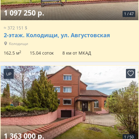
1 097 250 р.
1
/
47
≈ 372 151 $
2-этаж.
Колодищи, ул. Августовская
Колодищи
2
162.5 м
15.04 соток
8 км от МКАД
UP
4 часа назад
1 363 000 р.
1
/
50