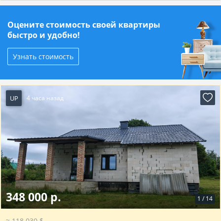
Оцените стоимость своей квартиры
быстро и удобно!
Узнать стоимость
UP
4 часа назад
348 000 р.
1
/
14
≈ 118 030 $