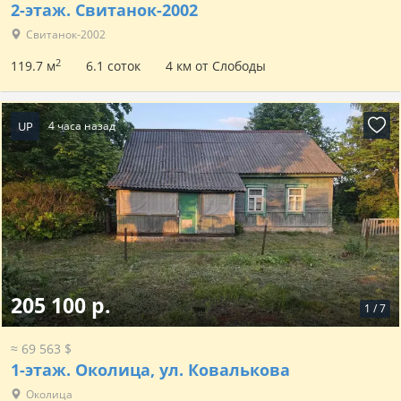
2-этаж.
Свитанок-2002
Свитанок-2002
2
119.7 м
6.1 соток
4 км от Слободы
UP
4 часа назад
205 100 р.
1
/
7
≈ 69 563 $
1-этаж.
Околица, ул. Ковалькова
Околица