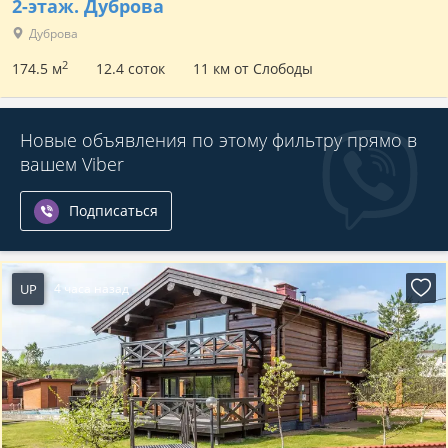
2-этаж.
Дуброва
Дуброва
2
174.5 м
12.4 соток
11 км от Слободы
Новые объявления по этому фильтру прямо в
вашем Viber
Подписаться
UP
4 часа назад