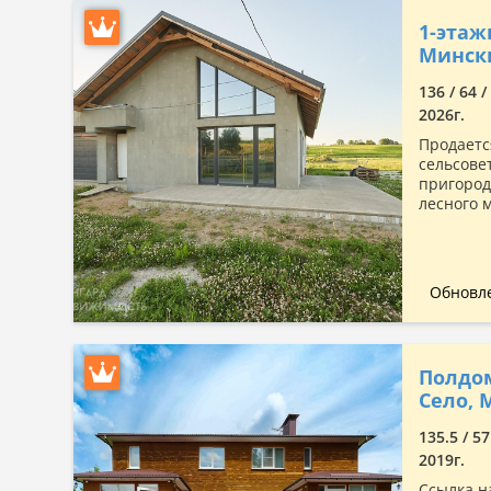
1-этаж
Минск
136 / 64 
2026г.
Продаетс
сельсове
пригород
лесного 
Обновле
Полдом
Село, 
135.5 / 57
2019г.
Ссылка н