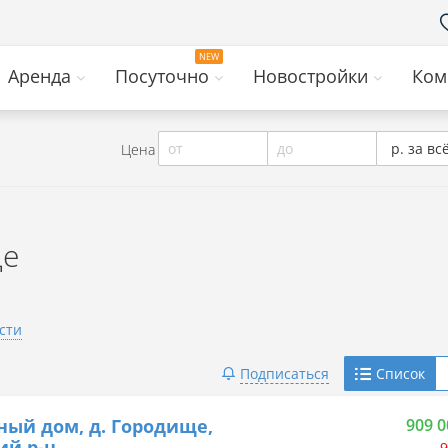
Аренда
Посуточно
Новостройки
Ком
от
до
р. за вс
Цена
ще
сти
Telegram
Подписаться
Список
Viber
ный дом, д. Городище,
909 0
ий р-н
9