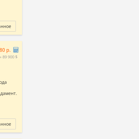
анное
80 р.
≈ 89 900 $
ода
ндамент.
анное