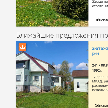
Жилая пл
отоплени
Обновле
Ближайшие предложения пр
2-этаж
р-н
241 / 88.8
1992г.
Деревня 
МКАД, ря
располож
использо
Обновле