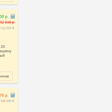
00 р.
92 838 р.
 122 507 $
 20
тишину
ный
анное
76 р.
 160 000 $