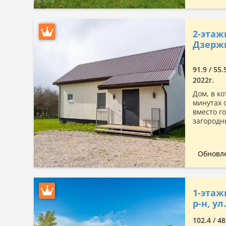
2-этаж
Дзержи
91.9 / 55.
2022г.
Дом, в к
минутах 
вместо г
загородн
Обновле
1-этаж
р-н, у
102.4 / 48