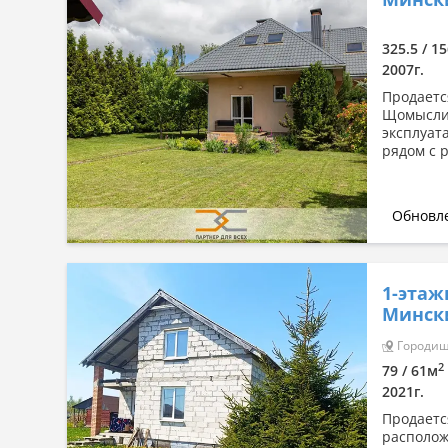
Сначала дорогие
По комнатности: большая →
325.5 / 15
малая
2007г.
По комнатности: малая →
Продаетс
большая
Щомыслиц
эксплуат
По площади: большая → малая
рядом с 
По площади: малая → большая
Обновле
1-этаж
Мински
Городище
2
79 / 61м
2021г.
Продаетс
располож