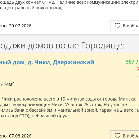
ощадь двух комнат 61 м2. Наличие всех коммуникаций: электри
е, центральный водопровод,...
но: 20.07.2026
В избр
одажи домов возле Городище:
ный дом, д. Чики, Дзержинский
587 7
6
≈
2
 / 14м
Чики расположена всего в 15 минутах езды от города Минска, 1
дом с водохранилищем Чики. Участок 25 соток, На участке
ились баня с бассейном и мангальной зоной, гараж на 2 авто (
вать под СТО), небольшой пруд...
но: 07.08.2026
В избр