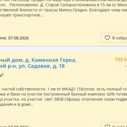
ело. Расположение. Д. Старое Селорасположена в 15 км от Минс
ственной близости от трассы Минск-Гродно. Благодаря чему им
рошее транспортное...
но: 07.08.2026
В избр
ный дом, д. Каменная Горка,
755 0
й р-н, ул. Садовая, д. 18
≈
2
м
в частой собственности. 1 км от МКАД1 (18соток) есть полный г
ома и бани на участке построенный банный комплекс 60% готов
о участка, на участке свет 380В (3фазы), отопления газом подв
дания и в доме...