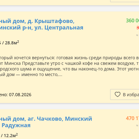
ный дом, д. Крыштафово,
360 0
нский р-н, ул. Центральная
3
≈
2
5 / 28.8м
оторый хочется вернуться: готовая жизнь среди природы всего в
от Минска Представьте утро с чашкой кофе на свежем воздухе, 
ородского шума и ощущение, что вы наконец-то дома. Этот уют
ый дом — именно то место,...
но: 07.08.2026
В избр
ный дом, аг. Чачково, Минский
470 1
л. Радужная
≈
2
 / 12.2м