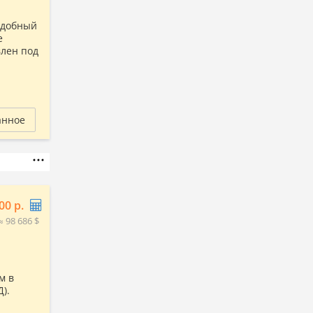
 Удобный
е
влен под
анное
00 р.
≈ 98 686 $
м в
Д).