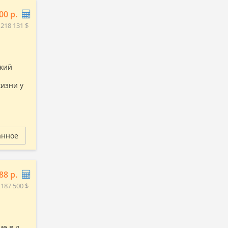
00 р.
 218 131 $
цкий
изни у
анное
88 р.
 187 500 $
е в д.