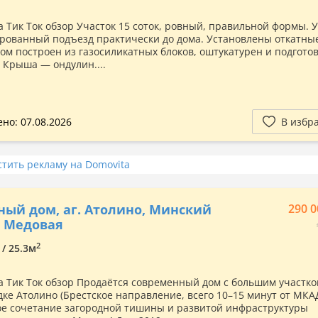
а Тик Ток обзор Участок 15 соток, ровный, правильной формы.
рованный подъезд практически до дома. Установлены откатны
Дом построен из газосиликатных блоков, оштукатурен и подгото
. Крыша — ондулин....
но: 07.08.2026
В избр
стить рекламу на Domovita
ный дом, аг. Атолино, Минский
290 0
л. Медовая
2
 / 25.3м
а Тик Ток обзор Продаётся современный дом с большим участко
дке Атолино (Брестское направление, всего 10–15 минут от МКА
е сочетание загородной тишины и развитой инфраструктуры