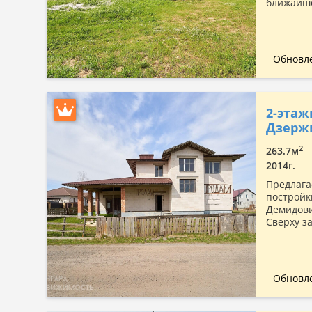
ближайше
Обновле
2-этаж
Дзерж
2
263.7м
2014г.
Предлага
постройк
Демидови
Сверху з
Обновле