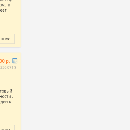
ка, в
еет
анное
00 р.
 256 071 $
отовый
ности ,
еден к