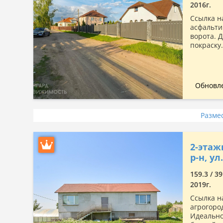
2016г.
Ссылка н
асфальти
ворота. 
покраску
Обновле
Разме
2-этаж
р-н, у
159.3 / 39
2019г.
Ссылка н
агрогоро
Идеально