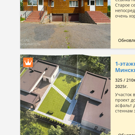
Старое с
непосред
очень хо
Обновле
1-этаж
Мински
325 / 210
2025г.
Участок 
проект д
асфальт д
стеннам з