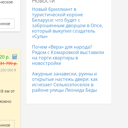
Новости
Дома в Гродно
338 011 р.
ческое
Дома в Полоцке
105 065 р.
Новый бриллиант в
Дома в Лиде
166 548 р.
туристической короне
Беларуси: что будет с
анное
заброшенным дворцом в Опсе,
который выкупил создатель
«Сулы»
Почем «Вера» для народа?
Рядом с Комаровкой выставили
20 р.
на торги квартиры в
новостройке
31 799 р.
 200 000 $
Ажурные занавески, руины и
открытые настежь двери: как
исчезает Сельхозпоселок в
районе улицы Леонида Беды
8 км от
 можно
анное