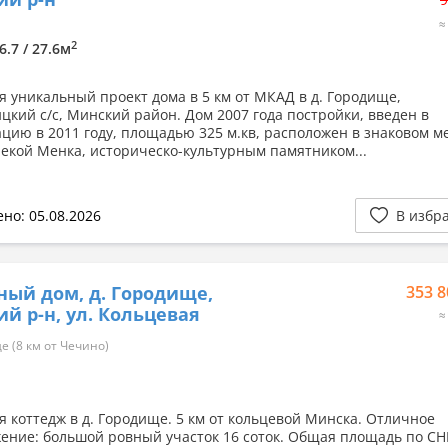
≈
2
6.7 / 27.6м
я уникальный проект дома в 5 км от МКАД в д. Городище,
кий с/с, Минский район. Дом 2007 года постройки, введен в
ацию в 2011 году, площадью 325 м.кв, расположен в знаковом м
рекой Менка, историческо-культурным памятником...
но: 05.08.2026
В избр
ный дом, д. Городище,
353 8
й р-н, ул. Кольцевая
≈
 (8 км от Чечино)
я коттедж в д. Городище. 5 км от кольцевой Минска. Отличное
ение: большой ровный участок 16 соток. Общая площадь по СНБ