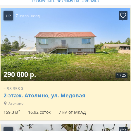
Разместить рекламу на Domovita
UP
7 часов назад
290 000 р.
1
/
25
≈ 98 358 $
2-этаж.
Атолино, ул. Медовая
Атолино
2
159.3 м
16.92 соток
7 км от МКАД