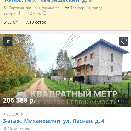
Партизанский р-н, Уральская
Тракторный завод
22 мин.
12 мин.
2
61.3 м
7.13 соток
UP
12 часов назад
206 388 р.
1
/
23
≈ 70 000 $
3-этаж.
Михановичи, ул. Лесная, д. 4
Михановичи