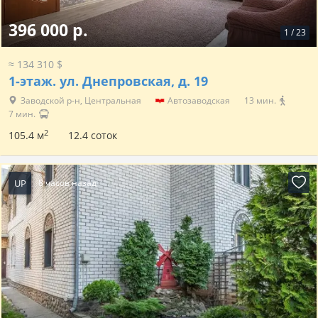
396 000 р.
1
/
23
≈ 134 310 $
1-этаж.
ул. Днепровская, д. 19
Заводской р-н, Центральная
Автозаводская
13 мин.
7 мин.
2
105.4 м
12.4 соток
UP
8 часов назад