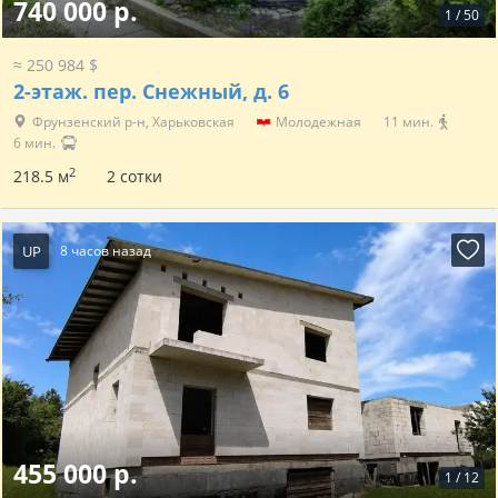
740 000 р.
1
/
50
≈ 250 984 $
2-этаж.
пер. Снежный, д. 6
Фрунзенский р-н, Харьковская
Молодежная
11 мин.
6 мин.
2
218.5 м
2 сотки
UP
8 часов назад
455 000 р.
1
/
12