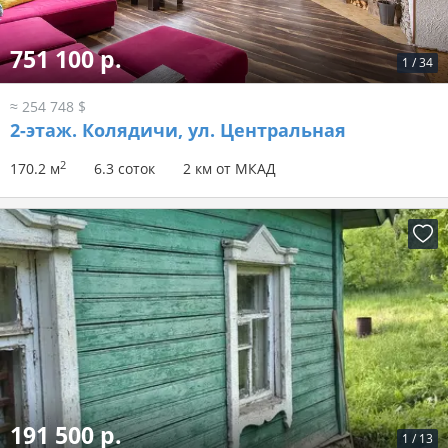
751 100 р.
1
/
34
≈ 254 748 $
2-этаж.
Колядичи, ул. Центральная
2
170.2 м
6.3 соток
2 км от МКАД
191 500 р.
1
/
13