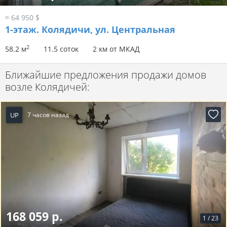
≈ 64 950 $
1-этаж.
Колядичи, ул. Центральная
2
58.2 м
11.5 соток
2 км от МКАД
Ближайшие предложения продажи домов
возле Колядичей:
UP
7 часов назад
168 059 р.
1
/
23