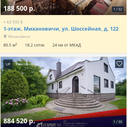
188 500 р.
1
/
32
≈ 63 933 $
1-этаж.
Михановичи, ул. Шоссейная, д. 122
Михановичи
2
80.5 м
18.2 соток
24 км от МКАД
UP
9 часов назад
884 520 р.
1
/
30