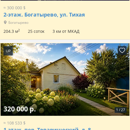
≈ 300 000 $
2-этаж.
Богатырево, ул. Тихая
Богатырево
2
204.3 м
25 соток
3 км от МКАД
UP
11 часов назад
320 000 р.
1
/
27
≈ 108 533 $
1-этаж.
пер. Товарищеский, д. 8