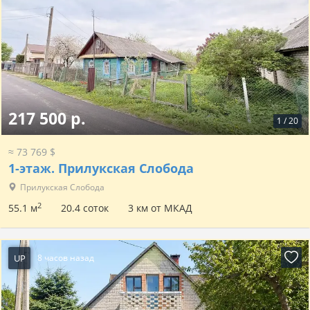
217 500 р.
1
/
20
≈ 73 769 $
1-этаж.
Прилукская Слобода
Прилукская Слобода
2
55.1 м
20.4 соток
3 км от МКАД
UP
8 часов назад