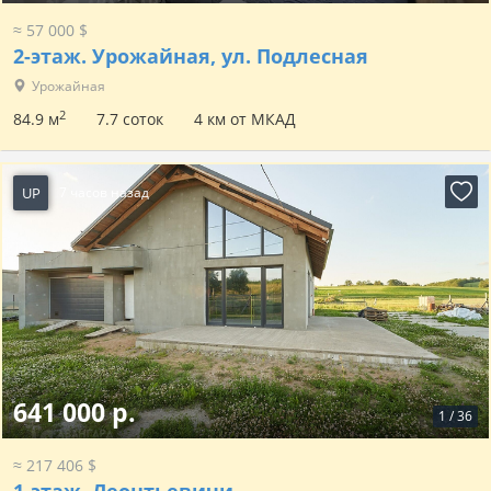
≈ 57 000 $
2-этаж.
Урожайная, ул. Подлесная
Урожайная
2
84.9 м
7.7 соток
4 км от МКАД
UP
7 часов назад
641 000 р.
1
/
36
≈ 217 406 $