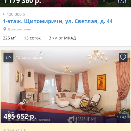
1 179 360 р.
1
/
31
≈ 400 000 $
1-этаж.
Щитомиричи, ул. Светлая, д. 44
Щитомиричи
2
225 м
13 соток
3 км от МКАД
UP
12 часов назад
485 652 р.
1
/
42
≈ 164 717 $