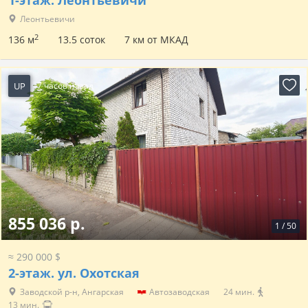
1-этаж.
Леонтьевичи
Леонтьевичи
2
136 м
13.5 соток
7 км от МКАД
UP
7 часов назад
855 036 р.
1
/
50
≈ 290 000 $
2-этаж.
ул. Охотская
Заводской р-н, Ангарская
Автозаводская
24 мин.
13 мин.