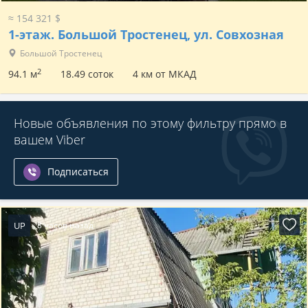
≈ 154 321 $
1-этаж.
Большой Тростенец, ул. Совхозная
Большой Тростенец
2
94.1 м
18.49 соток
4 км от МКАД
Новые объявления по этому фильтру прямо в
вашем Viber
Подписаться
UP
8 часов назад