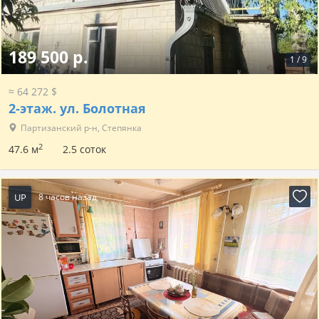
189 500 р.
1
/
9
≈ 64 272 $
2-этаж.
ул. Болотная
Партизанский р-н, Степянка
2
47.6 м
2.5 соток
UP
8 часов назад