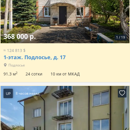
368 000 р.
1
/
19
≈ 124 813 $
1-этаж.
Подлосье, д. 17
Подлосье
2
91.3 м
24 сотки
10 км от МКАД
UP
8 часов назад