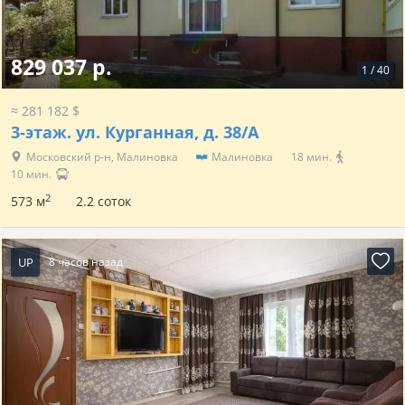
829 037 р.
1
/
40
≈ 281 182 $
3-этаж.
ул. Курганная, д. 38/А
Московский р-н, Малиновка
Малиновка
18 мин.
10 мин.
2
573 м
2.2 соток
UP
8 часов назад