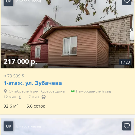
UP
8 часов назад
217 000 р.
1
/
23
≈ 73 599 $
1-этаж.
ул. Зубачева
Октябрьский р-н, Курасовщина
Неморшанский сад
12 мин.
7 мин.
2
92.6 м
5.6 соток
UP
8 часов назад