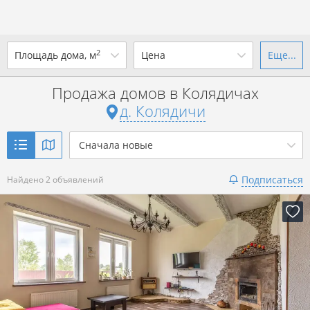
2
Площадь дома, м
Цена
Еще...
Ваш город -
д. Колядичи
?
Продажа домов в Колядичах
от
до
от
до
д. Колядичи
Да
Выбрать город
р. за всё
Сначала новые
Показать 2 объявления
Подписаться
Найдено 2 объявлений
Показать 2 объявления