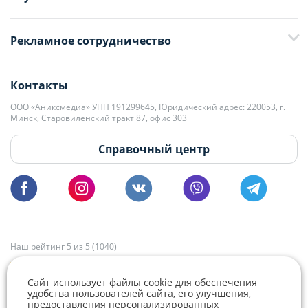
+375 29 376-13-70
Рекламное сотрудничество
+375 33 376-13-70
editor@domovita.by
+375 29 563-15-61 Кристина Филюта
Контакты
kb@domovita.by
+375 29 179-11-28 Владислав Гладченко
ООО «Аниксмедиа» УНП 191299645, Юридический адрес: 220053, г.
Мы принимаем звонки и отвечаем на письма в будние дни с 9:00 до
Минск, Старовиленский тракт 87, офис 303
18:00.
vg@domovita.by
Справочный центр
Пишите и звоните нам в будние дни с 8:00 до 20:00.
Наш рейтинг 5 из 5 (1040)
Сайт использует файлы cookie для обеспечения
удобства пользователей сайта, его улучшения,
предоставления персонализированных