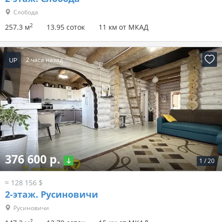
Слобода
2
257.3 м
13.95 соток
11 км от МКАД
UP
2 часа назад
376 600 р.
1
/
20
≈ 128 156 $
2-этаж.
Русиновичи
Русиновичи
2