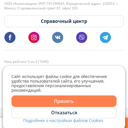
+375 29 179-11-28 Владислав Гладченко
ООО «Аниксмедиа» УНП 191299645, Юридический адрес: 220053, г.
Мы принимаем звонки и отвечаем на письма в будние дни с 9:00 до
Минск, Старовиленский тракт 87, офис 303
18:00.
vg@domovita.by
Справочный центр
Пишите и звоните нам в будние дни с 8:00 до 20:00.
Наш рейтинг 5 из 5 (1040)
Сайт использует файлы cookie для обеспечения
удобства пользователей сайта, его улучшения,
предоставления персонализированных
рекомендаций.
Telegram
Viber
Принять
Telegram
Отказаться
Политика конфиденциальности,
Политика обработки файлов cookie
и
Выбор настроек Cookie
Подробнее о настройках файлов Cookies
Viber
© 2015 - 2026, Domovita.by. Копирование материалов допускается