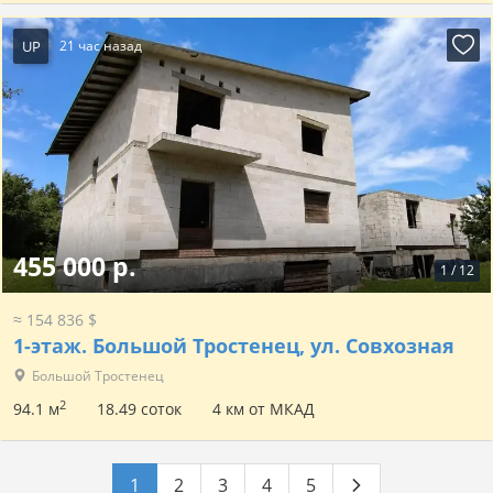
UP
21 час назад
455 000 р.
1
/
12
≈ 154 836 $
1-этаж.
Большой Тростенец, ул. Совхозная
Большой Тростенец
2
94.1 м
18.49 соток
4 км от МКАД
1
2
3
4
5