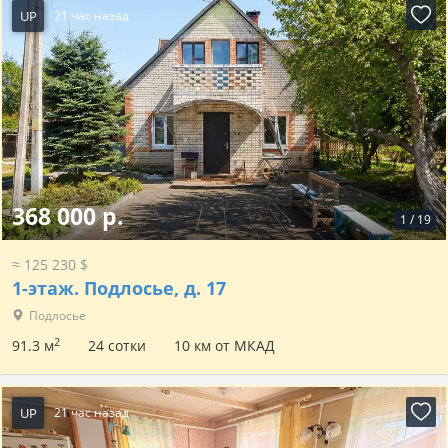
UP
21 час назад
368 000 р.
1
/
19
≈ 125 230 $
1-этаж.
Подлосье, д. 17
Подлосье
2
91.3 м
24 сотки
10 км от МКАД
UP
21 час назад