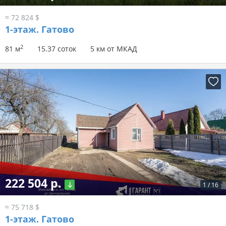
≈ 72 824 $
1-этаж.
Гатово
2
81 м
15.37 соток
5 км от МКАД
222 504 р.
1
/
16
≈ 75 718 $
1-этаж.
Гатово