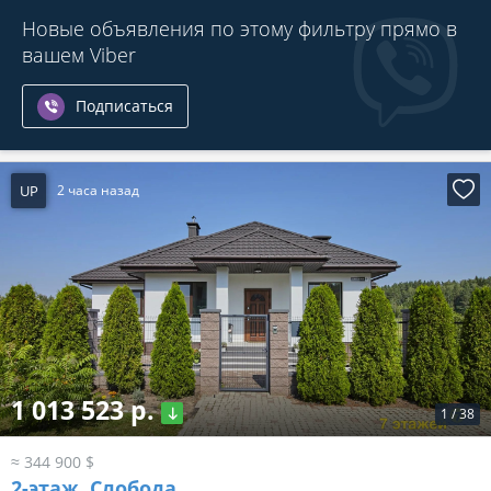
Новые объявления по этому фильтру прямо в
вашем Viber
Подписаться
UP
2 часа назад
1 013 523 р.
1
/
38
≈ 344 900 $
2-этаж.
Слобода