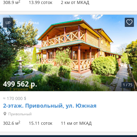
2
308.9 м
13.99 соток
2 км от МКАД
UP
2 часа назад
499 562 р.
1
/
75
≈ 170 000 $
2-этаж.
Привольный, ул. Южная
Привольный
2
302.6 м
15.11 соток
11 км от МКАД