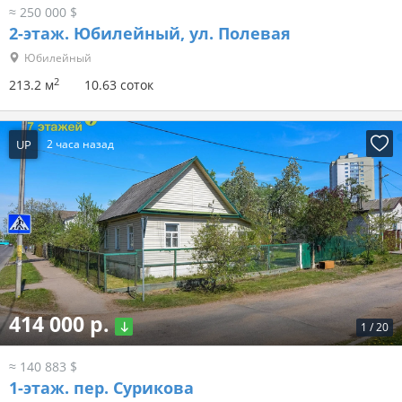
≈ 250 000 $
2-этаж.
Юбилейный, ул. Полевая
Юбилейный
2
213.2 м
10.63 соток
UP
2 часа назад
414 000 р.
1
/
20
≈ 140 883 $
1-этаж.
пер. Сурикова