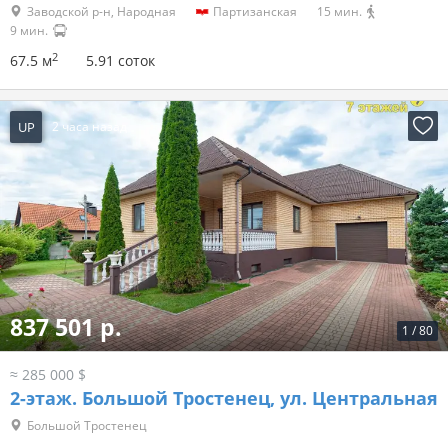
Заводской р-н, Народная
Партизанская
15 мин.
9 мин.
2
67.5 м
5.91 соток
UP
2 часа назад
837 501 р.
1
/
80
≈ 285 000 $
2-этаж.
Большой Тростенец, ул. Центральная
Большой Тростенец