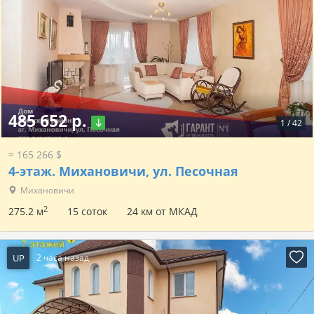
485 652 р.
1
/
42
≈ 165 266 $
4-этаж.
Михановичи, ул. Песочная
Михановичи
2
275.2 м
15 соток
24 км от МКАД
UP
2 часа назад