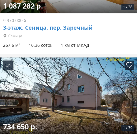
1 087 282 р.
1
/
28
≈ 370 000 $
3-этаж.
Сеница, пер. Заречный
Сеница
2
267.6 м
16.36 соток
1 км от МКАД
UP
2 часа назад
734 650 р.
1
/
39