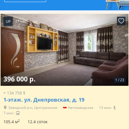
UP
21 час назад
396 000 р.
1
/
23
≈ 134 758 $
1-этаж.
ул. Днепровская, д. 19
Заводской р-н, Центральная
Автозаводская
13 мин.
7 мин.
2
105.4 м
12.4 соток