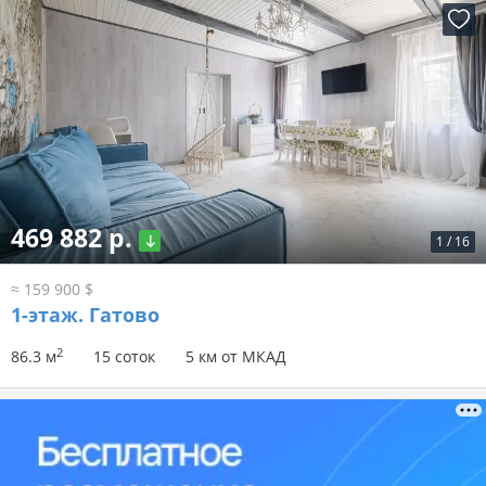
469 882 р.
1
/
16
≈ 159 900 $
1-этаж.
Гатово
2
86.3 м
15 соток
5 км от МКАД