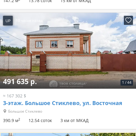
147.2 м
13.78 соток
15 км от МКАД
UP
10 часов назад
491 635 р.
1
/
44
≈ 167 302 $
3-этаж.
Большое Стиклево, ул. Восточная
Большое Стиклево
2
390.9 м
12.54 соток
3 км от МКАД