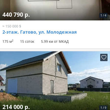
440 790 р.
1
/
4
≈ 150 000 $
2-этаж.
Гатово, ул. Молодежная
2
175 м
15 соток
5.99 км от МКАД
214 000 р.
1
/
9