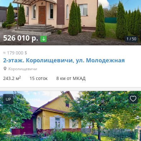
526 010 р.
1
/
50
≈ 179 000 $
2-этаж.
Королищевичи, ул. Молодежная
Королищевичи
2
243.2 м
15 соток
8 км от МКАД
UP
2 часа назад