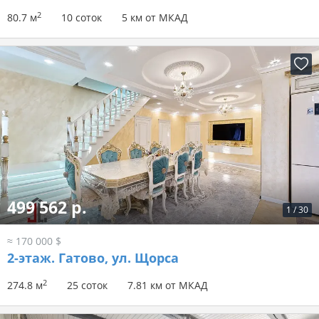
2
80.7 м
10 соток
5 км от МКАД
499 562 р.
1
/
30
≈ 170 000 $
2-этаж.
Гатово, ул. Щорса
2
274.8 м
25 соток
7.81 км от МКАД