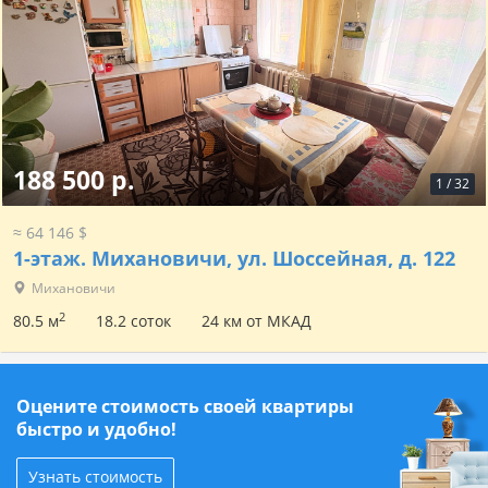
188 500 р.
1
/
32
≈ 64 146 $
1-этаж.
Михановичи, ул. Шоссейная, д. 122
Михановичи
2
80.5 м
18.2 соток
24 км от МКАД
Оцените стоимость своей квартиры
быстро и удобно!
Узнать стоимость