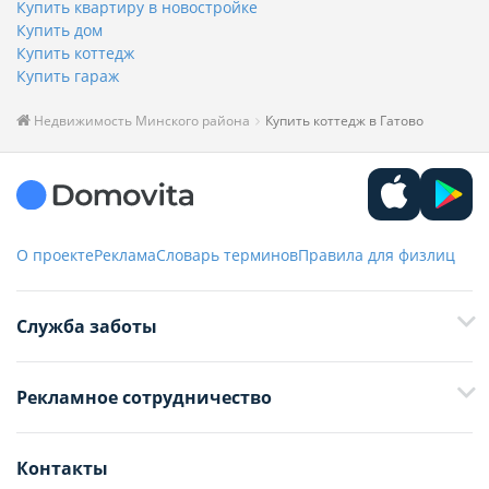
Купить квартиру в новостройке
Купить дом
Купить коттедж
Купить гараж
Недвижимость Минского района
Купить коттедж в Гатово
О проекте
Реклама
Словарь терминов
Правила для физлиц
Служба заботы
+375 29 376-13-70
Рекламное сотрудничество
+375 33 376-13-70
editor@domovita.by
+375 29 563-15-61 Кристина Филюта
Контакты
kb@domovita.by