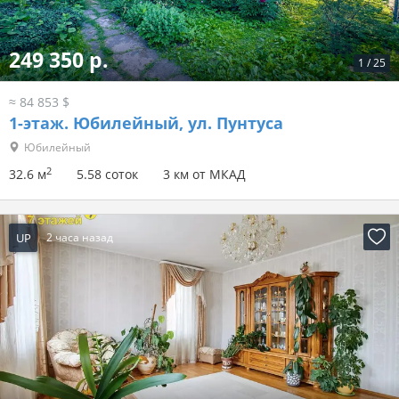
249 350 р.
1
/
25
≈ 84 853 $
1-этаж.
Юбилейный, ул. Пунтуса
Юбилейный
2
32.6 м
5.58 соток
3 км от МКАД
UP
2 часа назад