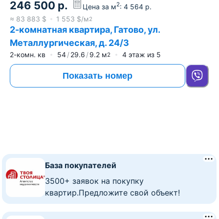
246 500
р.
2
Цена за м
:
4 564
р.
≈
83 883
$
1 553
$/м
2
2-комнатная квартира, Гатово, ул.
Металлургическая, д. 24/3
2-комн. кв
54
29.6
9.2
м
4
этаж из
5
2
Показать номер
База покупателей
3500+ заявок на покупку
квартир.Предложите свой объект!