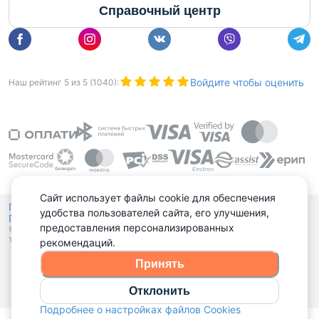
Справочный центр
Войдите чтобы оценить
Наш рейтинг
5
из
5
(
1040
):
Сайт использует файлы cookie для обеспечения
Политика конфиденциальности,
удобства пользователей сайта, его улучшения,
Политика обработки файлов куки
Выбор настроек Cookies
и
предоставления персонализированных
© 2015 - 2026, Domovita.by. Копирование материалов допускается
только при наличии активной ссылки.
рекомендаций.
Принять
Отклонить
Подробнее о настройках файлов Cookies