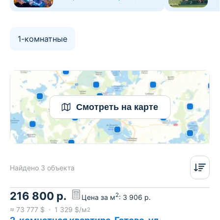
1-комнатные
Смотреть на карте
Найдено 3 объекта
216 800
р.
2
Цена за м
:
3 906
р.
≈
73 777
$
1 329
$/м
2