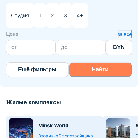
Студия
1
2
3
4+
Цена
за всё
BYN
Ещё фильтры
Найти
Жилые комплексы
Minsk World
Вторичка
От застройщика
О