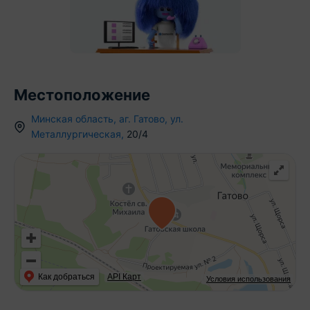
Местоположение
Минская область
,
аг.
Гатово
,
ул.
Металлургическая
,
20/4
Как добраться
API Карт
Условия использования