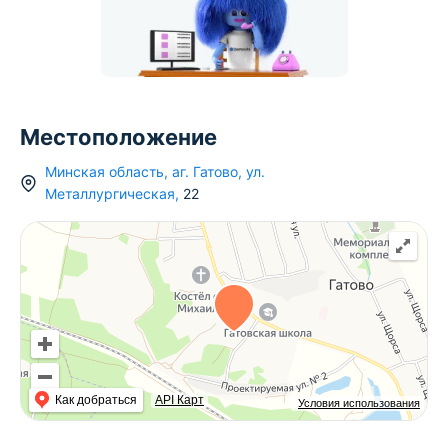
Местоположение
Минская область
,
аг.
Гатово
,
ул.
Металлургическая
,
22
Как добраться
API Карт
Условия использования