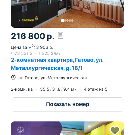
216 800
р.
2
Цена за м
:
3 906
р.
≈
73 531
$
1 325
$/м
2
2-комнатная квартира, Гатово, ул.
Металлургическая, д. 18/1
аг.
Гатово
,
ул. Металлургическая
2-комн. кв
55.5
31.8
9.4
м
4
этаж из
5
2
Показать номер