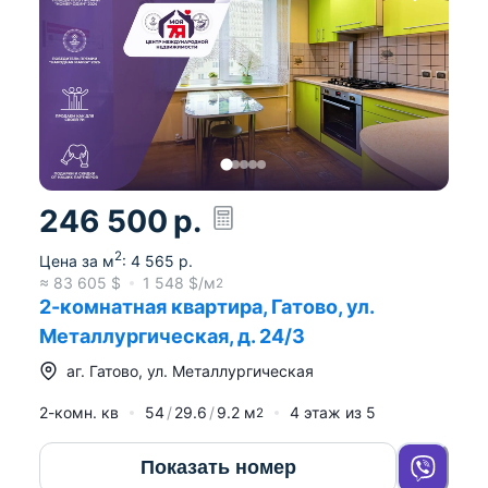
246 500
р.
2
Цена за м
:
4 565
р.
≈
83 605
$
1 548
$/м
2
2-комнатная квартира, Гатово, ул.
Металлургическая, д. 24/3
аг.
Гатово
,
ул. Металлургическая
2-комн. кв
54
29.6
9.2
м
4
этаж из
5
2
Показать номер