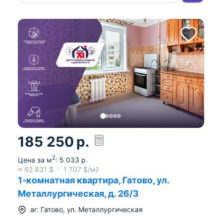
185 250
р.
2
Цена за м
:
5 033
р.
≈
62 831
$
1 707
$/м
2
1-комнатная квартира, Гатово, ул.
Металлургическая, д. 26/3
аг.
Гатово
,
ул. Металлургическая