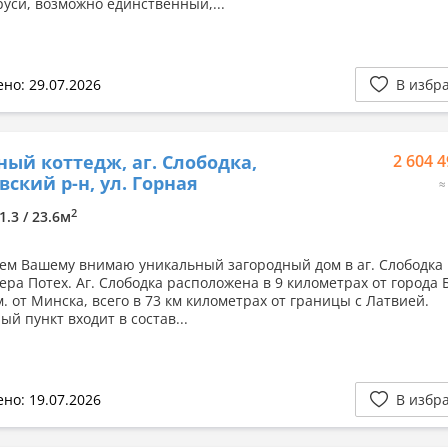
руси, возможно единственный,...
но: 29.07.2026
В избр
ный коттедж, аг. Слободка,
2 604 4
вский р-н, ул. Горная
≈
2
1.3 / 23.6м
ем Вашему внимаю уникальный загородный дом в аг. Слободка
зера Потех. Аг. Слободка расположена в 9 километрах от города 
м. от Минска, всего в 73 км километрах от границы с Латвией.
й пункт входит в состав...
но: 19.07.2026
В избр