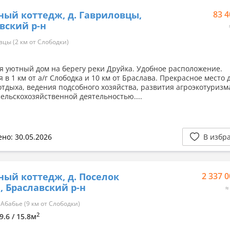
ный коттедж, д. Гавриловцы,
83 4
вский р-н
цы (2 км от Слободки)
я уютный дом на берегу реки Друйка. Удобное расположение.
 в 1 км от а/г Слободка и 10 км от Браслава. Прекрасное место 
отдыха, ведения подсобного хозяйства, развития агроэкотуризм
сельскохозяйственной деятельностью....
но: 30.05.2026
В избр
ный коттедж, д. Поселок
2 337 0
, Браславский р-н
≈
Абабье (9 км от Слободки)
2
9.6 / 15.8м