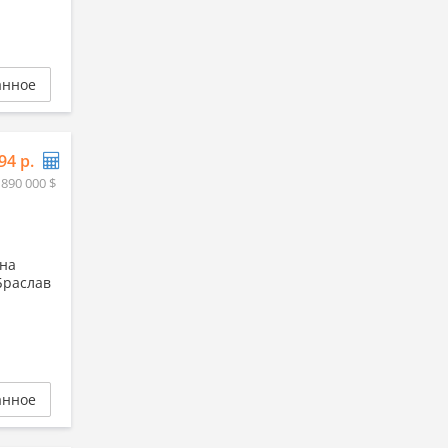
анное
94 р.
 890 000 $
 на
Браслав
анное