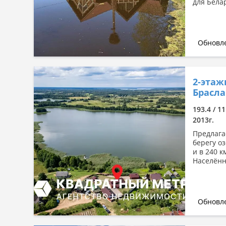
для Бела
Обновле
2-этаж
Брасла
193.4 / 11
2013г.
Предлага
берегу о
и в 240 к
Населённы
Обновле