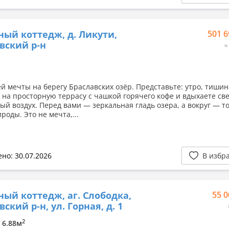
ный коттедж, д. Ликути,
501 6
вский р-н
≈
й мечты на берегу Браславских озёр. Представьте: утро, тишин
 на просторную террасу с чашкой горячего кофе и вдыхаете св
ый воздух. Перед вами — зеркальная гладь озера, а вокруг — т
роды. Это не мечта,...
но: 30.07.2026
В избр
ный коттедж, аг. Слободка,
55 0
ский р-н, ул. Горная, д. 1
2
/ 6.88м