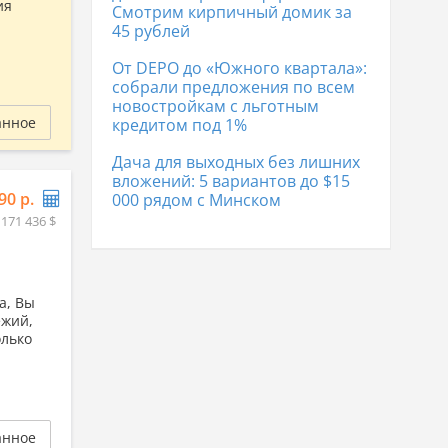
ия
Смотрим кирпичный домик за
45 рублей
От DEPO до «Южного квартала»:
собрали предложения по всем
новостройкам с льготным
анное
кредитом под 1%
Дача для выходных без лишних
вложений: 5 вариантов до $15
90 р.
000 рядом с Минском
 171 436 $
а, Вы
ежий,
олько
анное