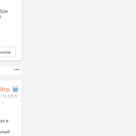
.Дом
.
е
анное
00 р.
 116 525 $
ая в
льный