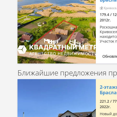
Сначала дорогие
Кривосел
По комнатности: большая →
179.4 / 12
малая
2012г.
По комнатности: малая →
большая
Роскошна
Кривосел
По площади: большая → малая
находится
Участок 
По площади: малая → большая
Обновле
Ближайшие предложения про
2-этаж
Брасла
221.2 / 77
2022г.
Новый до