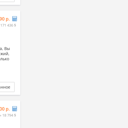
90 р.
 171 436 $
а, Вы
ежий,
олько
анное
00 р.
≈ 18 794 $