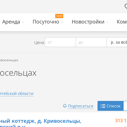
Аренда
Посуточно
Новостройки
Ком
от
до
р. за вс
Цена
ивосельцах
восельцах
итебской области
Telegram
Подписаться
Список
Viber
ный коттедж, д. Кривосельцы,
313 1
вский р-н
≈