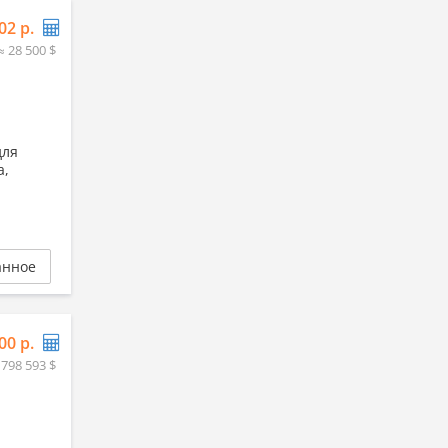
02 р.
≈ 28 500 $
для
а,
анное
00 р.
 798 593 $