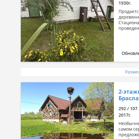
1930г.
Продаетс
деревянн
Стациона
проведен
Обновле
Разме
2-этаж
Брасла
292 / 107
2017г.
Необычны
самом се
предложе