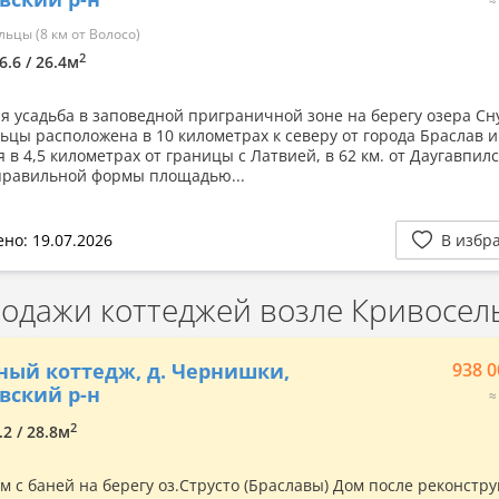
ьцы (8 км от Волосо)
2
6.6 / 26.4м
я усадьба в заповедной приграничной зоне на берегу озера Сну
ьцы расположена в 10 километрах к северу от города Браслав и
 в 4,5 километрах от границы с Латвией, в 62 км. от Даугавпилс
правильной формы площадью...
но: 19.07.2026
В избр
дажи коттеджей возле Кривосел
ный коттедж, д. Чернишки,
938 0
вский р-н
≈
2
.2 / 28.8м
м с баней на берегу оз.Струсто (Браславы) Дом после реконстр