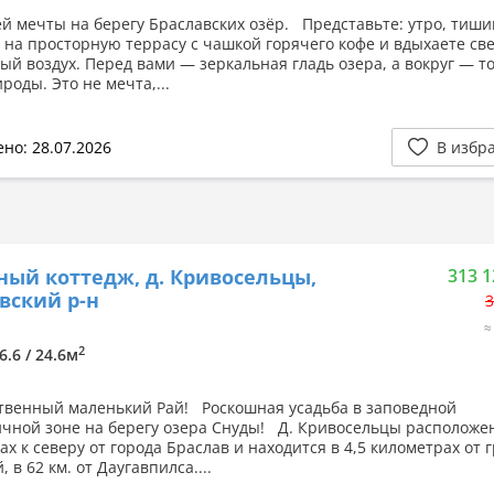
й мечты на берегу Браславских озёр. Представьте: утро, тиши
 на просторную террасу с чашкой горячего кофе и вдыхаете св
ый воздух. Перед вами — зеркальная гладь озера, а вокруг — т
роды. Это не мечта,...
но: 28.07.2026
В избр
ный коттедж, д. Кривосельцы,
313 1
вский р-н
3
≈
2
6.6 / 24.6м
твенный маленький Рай! Роскошная усадьба в заповедной
чной зоне на берегу озера Снуды! Д. Кривосельцы расположен
ах к северу от города Браслав и находится в 4,5 километрах от
, в 62 км. от Даугавпилса....