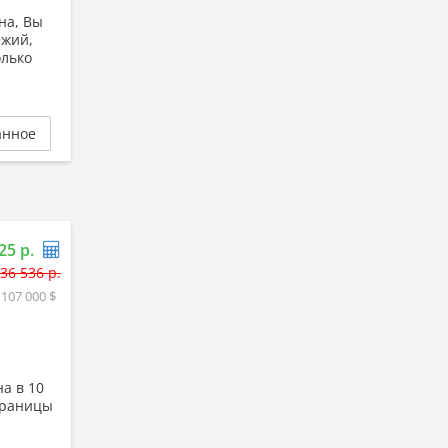
на, Вы
ежий,
олько
анное
25 р.
36 536 р.
 107 000 $
а в 10
 границы