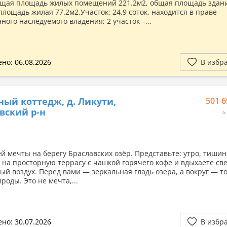
бщая площадь жилых помещений 221.2м2, общая площадь здан
площадь жилая 77.2м2.Участок: 24.9 соток, находится в праве
ого наследуемого владения; 2 участок –...
но: 06.08.2026
В избр
ный коттедж, д. Ликути,
501 6
вский р-н
≈
й мечты на берегу Браславских озёр. Представьте: утро, тишин
 на просторную террасу с чашкой горячего кофе и вдыхаете св
ый воздух. Перед вами — зеркальная гладь озера, а вокруг — т
роды. Это не мечта,...
но: 30.07.2026
В избр