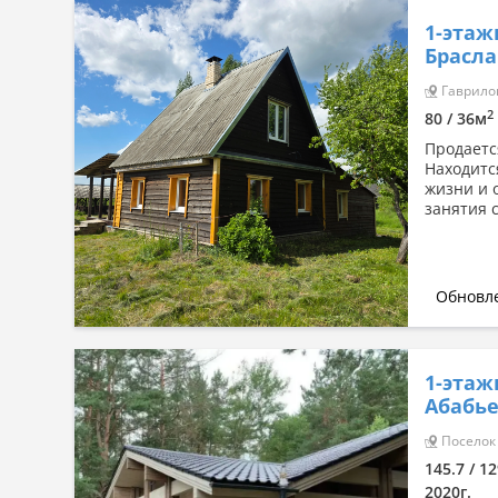
1-этаж
Брасла
Гаврилов
2
80 / 36м
Продаетс
Находится
жизни и 
занятия 
Обновле
1-этаж
Абабье
Поселок 
145.7 / 12
2020г.