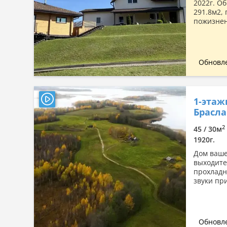
2022г. О
291.8м2, 
пожизненн
Обновле
1-этаж
Брасла
2
45 / 30м
1920г.
Дом ваше
выходите
прохладн
звуки при
Обновле