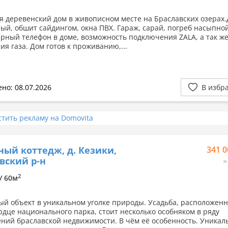
я деревенский дом в живописном месте на Браславских озерах
ый, обшит сайдингом, окна ПВХ. Гараж, сарай, погреб насыпной
рный телефон в доме, возможность подключения ZALA, а так ж
ия газа. Дом готов к проживанию,...
но: 08.07.2026
В избр
стить рекламу на Domovita
ный коттедж, д. Кезики,
341 0
вский р-н
≈
2
 / 60м
й объект в уникальном уголке природы. Усадьба, расположенн
рдце национального парка, стоит несколько особняком в ряду
ний браславской недвижимости. В чём её особенность. Уника