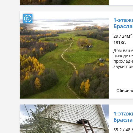
1-этаж
Брасла
2
29 / 24м
1918г.
Дом ваше
выходите
прохладн
звуки при
Обновле
1-этаж
Браслав
55.2 / 48 