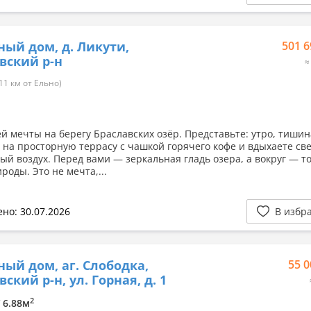
ный дом, д. Ликути,
501 6
вский р-н
≈
11 км от Ельно)
й мечты на берегу Браславских озёр. Представьте: утро, тишин
 на просторную террасу с чашкой горячего кофе и вдыхаете св
ый воздух. Перед вами — зеркальная гладь озера, а вокруг — т
роды. Это не мечта,...
но: 30.07.2026
В избр
ный дом, аг. Слободка,
55 0
ский р-н, ул. Горная, д. 1
2
/ 6.88м