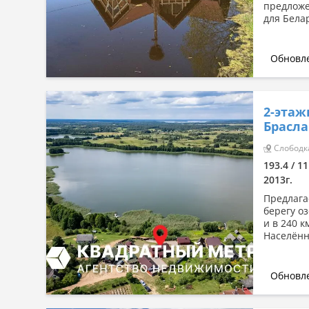
предложе
для Бела
Обновле
2-этаж
Брасла
Слободка
193.4 / 11
2013г.
Предлага
берегу о
и в 240 к
Населённы
Обновле