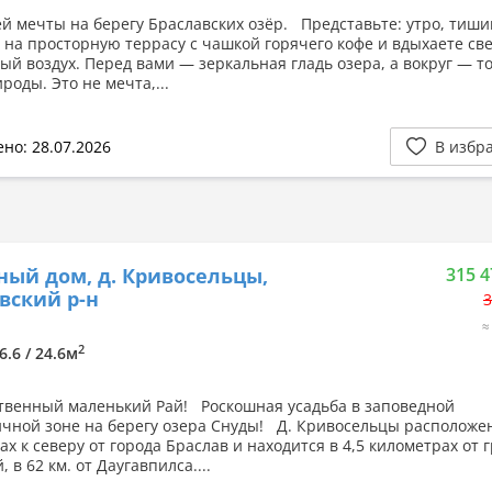
й мечты на берегу Браславских озёр. Представьте: утро, тиши
 на просторную террасу с чашкой горячего кофе и вдыхаете св
ый воздух. Перед вами — зеркальная гладь озера, а вокруг — т
роды. Это не мечта,...
но: 28.07.2026
В избр
ный дом, д. Кривосельцы,
315 4
вский р-н
3
≈
2
6.6 / 24.6м
твенный маленький Рай! Роскошная усадьба в заповедной
чной зоне на берегу озера Снуды! Д. Кривосельцы расположен
ах к северу от города Браслав и находится в 4,5 километрах от
, в 62 км. от Даугавпилса....