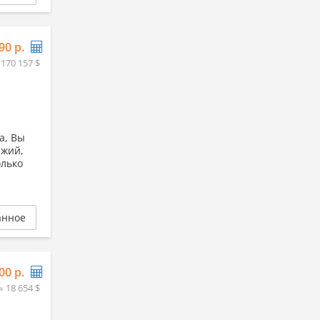
90 р.
 170 157 $
а, Вы
ежий,
олько
анное
00 р.
≈ 18 654 $