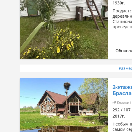
1930г.
Продаетс
деревянн
Стациона
проведен
Обновле
Разме
2-этаж
Брасла
Кезики (
292 / 107
2017г.
Необычны
самом се