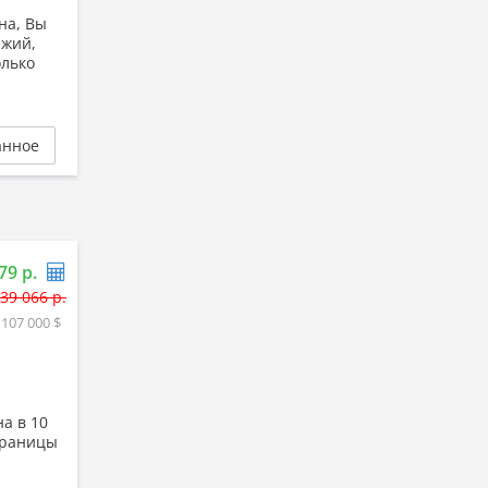
на, Вы
ежий,
олько
анное
79 р.
39 066 р.
 107 000 $
а в 10
 границы