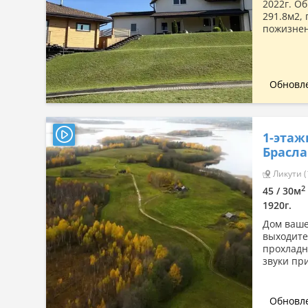
2022г. О
291.8м2, 
пожизненн
Обновле
1-этаж
Брасла
Ликути (
2
45 / 30м
1920г.
Дом ваше
выходите
прохладн
звуки при
Обновле