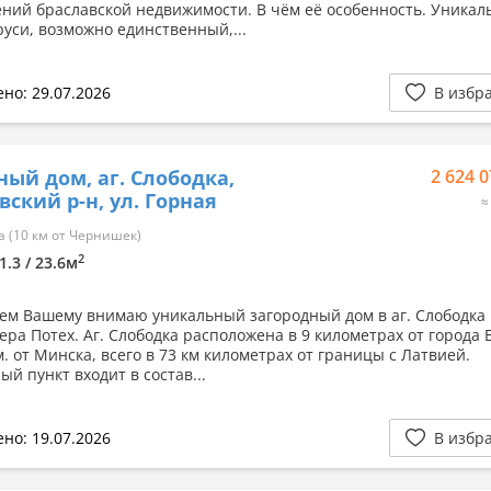
ний браславской недвижимости. В чём её особенность. Уника
руси, возможно единственный,...
но: 29.07.2026
В избр
ный дом, аг. Слободка,
2 624 0
вский р-н, ул. Горная
≈
 (10 км от Чернишек)
2
1.3 / 23.6м
ем Вашему внимаю уникальный загородный дом в аг. Слободка
зера Потех. Аг. Слободка расположена в 9 километрах от города 
м. от Минска, всего в 73 км километрах от границы с Латвией.
й пункт входит в состав...
но: 19.07.2026
В избр