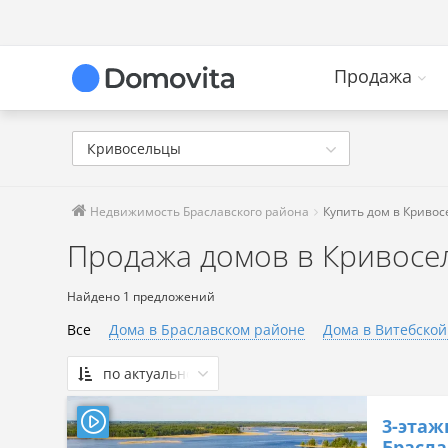
Продажа
Кривосельцы
Недвижимость Браславского района
Купить дом в Кривос
Продажа домов в Кривосе
Найдено 1 предложений
Все
Дома в Браславском районе
Дома в Витебской
по актуальности
По актуальности
3-этаж
Сначала дешевые
Брасла