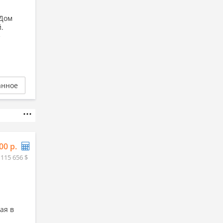
.Дом
.
е
анное
00 р.
 115 656 $
ая в