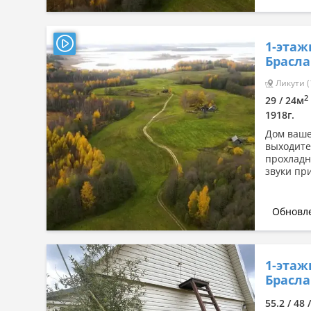
1-этаж
Брасла
Ликути (
2
29 / 24м
1918г.
Дом ваше
выходите
прохладн
звуки при
Обновле
1-этаж
Браслав
55.2 / 48 