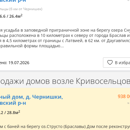
ьцы (6 км от Чернишек)
2
6.6 / 26.4м
я усадьба в заповедной приграничной зоне на берегу озера Сну
ьцы расположена в 10 километрах к северу от города Браслав и
 в 4,5 километрах от границы с Латвией, в 62 км. от Даугавпилс
правильной формы площадью...
но: 19.07.2026
В избр
одажи домов возле Кривосельцов
ный дом, д. Чернишки,
938 0
вский р-н
≈
2
.2 / 28.8м
м с баней на берегу оз.Струсто (Браславы) Дом после реконстр