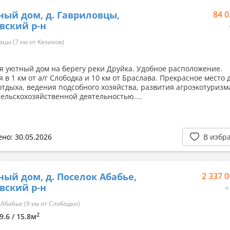
ный дом, д. Гавриловцы,
84 0
вский р-н
цы (7 км от Кезиков)
я уютный дом на берегу реки Друйка. Удобное расположение.
 в 1 км от а/г Слободка и 10 км от Браслава. Прекрасное место 
отдыха, ведения подсобного хозяйства, развития агроэкотуризм
сельскохозяйственной деятельностью....
но: 30.05.2026
В избр
ный дом, д. Поселок Абабье,
2 337 0
вский р-н
≈
Абабье (9 км от Слободки)
2
9.6 / 15.8м