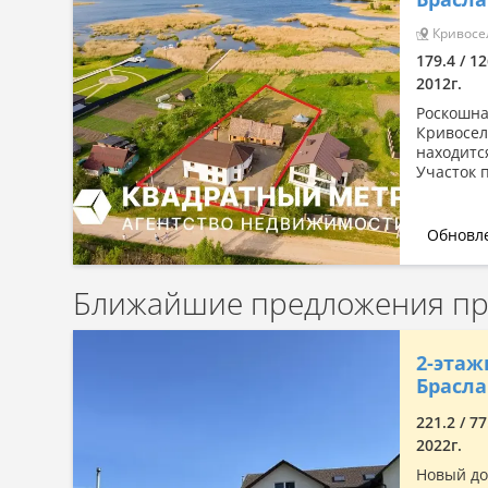
Сначала дорогие
Кривосел
По комнатности: большая →
179.4 / 12
малая
2012г.
По комнатности: малая →
большая
Роскошна
Кривосел
По площади: большая → малая
находится
Участок 
По площади: малая → большая
Обновле
Ближайшие предложения пр
2-этаж
Брасла
221.2 / 77
2022г.
Новый до