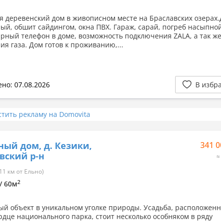
я деревенский дом в живописном месте на Браславских озерах
ый, обшит сайдингом, окна ПВХ. Гараж, сарай, погреб насыпной
рный телефон в доме, возможность подключения ZALA, а так ж
ия газа. Дом готов к проживанию,...
но: 07.08.2026
В избр
стить рекламу на Domovita
ный дом, д. Кезики,
341 0
вский р-н
≈
11 км от Ельно)
2
 / 60м
й объект в уникальном уголке природы. Усадьба, расположенн
рдце национального парка, стоит несколько особняком в ряду