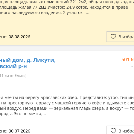
бщая площадь жилых помещений 221.2м2, общая площадь здан
площадь жилая 77.2м2.Участок: 24.9 соток, находится в праве
ого наследуемого владения; 2 участок –...
но: 08.08.2026
В избр
ный дом, д. Ликути,
501 6
вский р-н
≈
11 км от Ельно)
й мечты на берегу Браславских озёр. Представьте: утро, тишин
 на просторную террасу с чашкой горячего кофе и вдыхаете св
ый воздух. Перед вами — зеркальная гладь озера, а вокруг — т
роды. Это не мечта,...
но: 30.07.2026
В избр