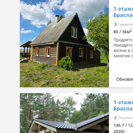
1-этаж
Брасла
Гаврилов
2
80 / 36м
Продаетс
Находится
жизни и 
занятия 
Обновле
1-этаж
Брасла
Поселок 
145.7 / 12
2020г.