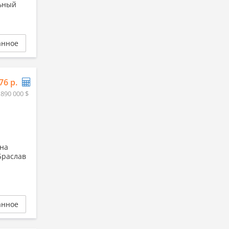
льный
анное
76 р.
 890 000 $
 на
Браслав
анное