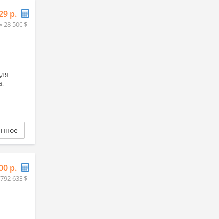
29 р.
≈ 28 500 $
для
а,
анное
00 р.
 792 633 $