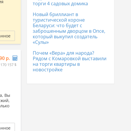
ия
торги 4 садовых домика
Новый бриллиант в
туристической короне
Беларуси: что будет с
заброшенным дворцом в Опсе,
анное
который выкупил создатель
«Сулы»
Почем «Вера» для народа?
90 р.
Рядом с Комаровкой выставили
на торги квартиры в
 170 157 $
новостройке
а, Вы
ежий,
олько
анное