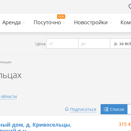
Аренда
Посуточно
Новостройки
Ком
от
до
р. за вс
Цена
ельцах
льцах
 области
Telegram
Подписаться
Список
Viber
ный дом, д. Кривосельцы,
315 4
вский р-н
≈