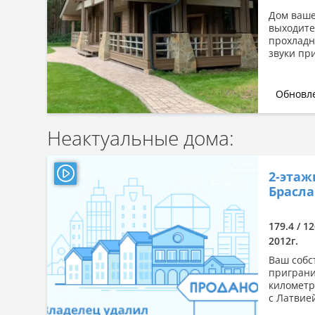
Дом ваше
выходите
прохладн
звуки при
Обновле
Неактуальные дома:
2-этаж
Брасла
179.4 / 12
2012г.
Ваш собс
приграни
километр
с Латвией