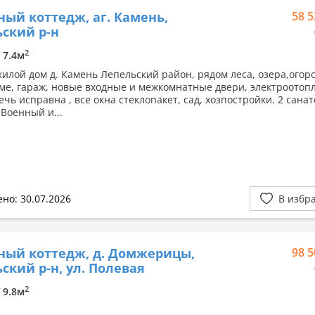
ный коттедж, аг. Камень,
58 5
ский р-н
2
/ 7.4м
илой дом д. Камень Лепельский район, рядом леса, озера,огоро
оме, гараж, новые входные и межкомнатные двери, электроотоп
ечь исправна , все окна стеклопакет, сад, хозпостройки. 2 сана
 Военный и...
но: 30.07.2026
В избр
ный коттедж, д. Домжерицы,
98 5
ский р-н, ул. Полевая
2
/ 9.8м