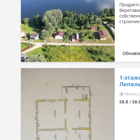
Продаетс
береговая
собствен
строение)
Обновле
1-этаж
Лепель
Лепель (
58.8 / 58