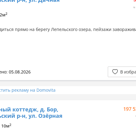
≈
2
.2м
диться прямо на берегу Лепельского озера, пейзажи заворажи
но: 05.08.2026
В избр
стить рекламу на Domovita
ный коттедж, д. Бор,
197 5
ский р-н, ул. Озёрная
2
/ 10м