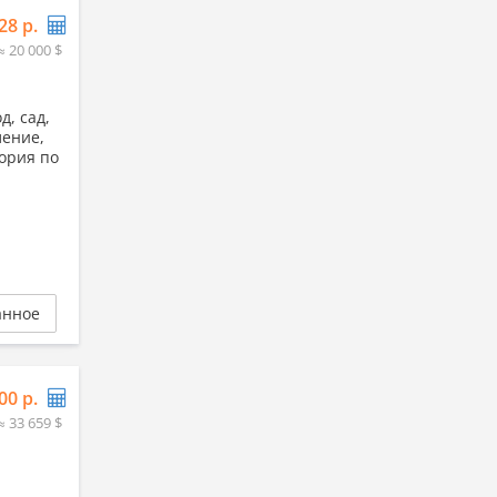
28 р.
≈ 20 000 $
д, сад,
ление,
тория по
анное
00 р.
≈ 33 659 $