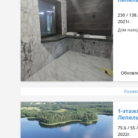
230 / 138
2021г.
Дом нахо
Обновле
Разме
1-этаж
Лепель
75.6 / 55 
2022г.