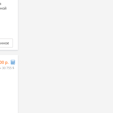
я
тной
анное
00 р.
≈ 30 755 $