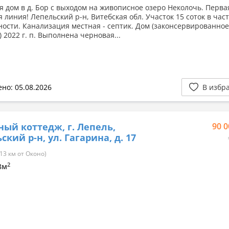
я дом в д. Бор с выходом на живописное озеро Неколочь. Перва
 линия! Лепельский р-н, Витебская обл. Участок 15 соток в час
ности. Канализация местная - септик. Дом (законсервированное
 2022 г. п. Выполнена черновая...
но: 05.08.2026
В избр
ный коттедж, г. Лепель,
90 0
ский р-н, ул. Гагарина, д. 17
13 км от Оконо)
2
.8м