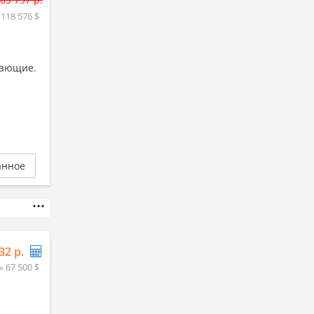
 118 576 $
вающие.
анное
32 р.
≈ 67 500 $