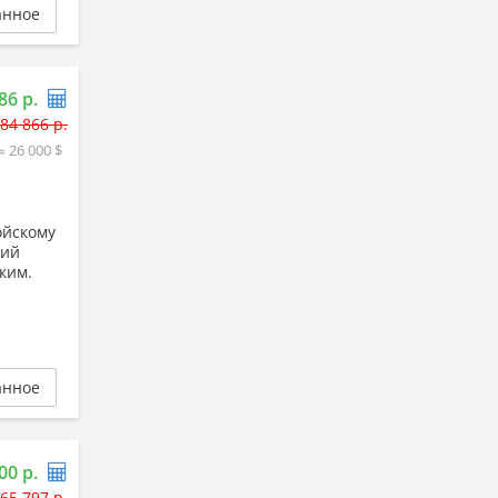
анное
86 р.
84 866 р.
≈ 26 000 $
ойскому
кий
ким.
анное
00 р.
65 797 р.