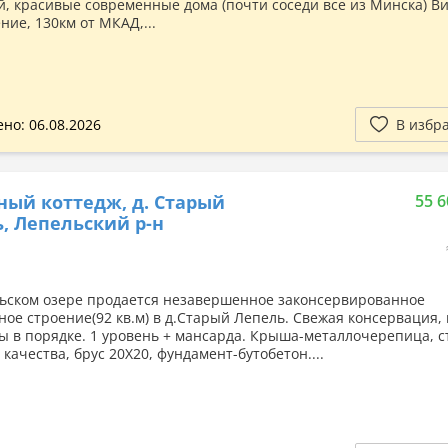
й, красивые современные дома (почти соседи все из Минска) В
ние, 130км от МКАД,...
но: 06.08.2026
В избр
ный коттедж, д. Старый
55 6
, Лепельский р-н
ьском озере продается незавершенное законсервированное
ное строение(92 кв.м) в д.Старый Лепель. Свежая консервация, 
ы в порядке. 1 уровень + мансарда. Крыша-металлочерепица, с
качества, брус 20Х20, фундамент-бутобетон....