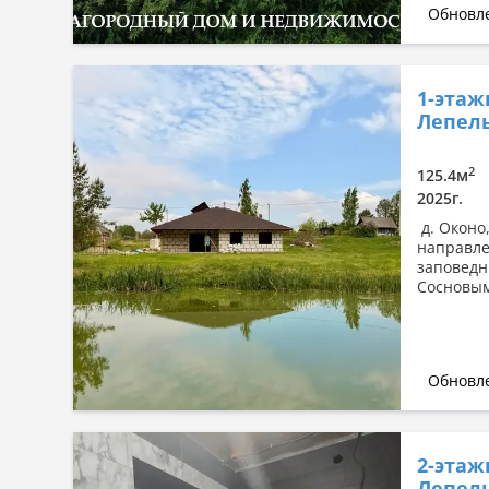
Обновле
1-этаж
Лепельс
2
125.4м
2025г.
д. Оконо
направле
заповедн
Сосновым.
Обновле
2-этаж
Лепель