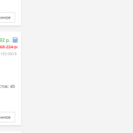
анное
92 р.
68 224 р.
 155 000 $
ток: 40
анное