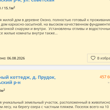
2
8 / 15.1м
я жилой дом в деревне Оконо, полностью готовый к проживани
 дом каркасно-засыпной, на высоком качественном фундаменте
вагонкой снаружи и внутри. Установлены отливы и водосточны
се жилые комнаты внутри также...
но: 06.08.2026
В избр
ный коттедж, д. Прудок,
457 6
ский р-н
≈
2
.3м
я уникальный земельный участок, расположенный в живописно
м лесу, на берегу озера с частным пляжем. Поселок всего на 10