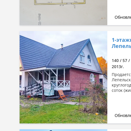
Обновле
1-этаж
Лепель
140 / 57 
2013г.
Продаетс
Лепельск
круглого
соток (жи
Обновле