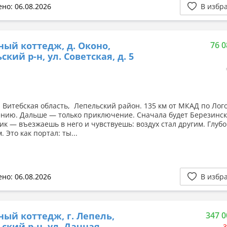
но: 06.08.2026
В избр
ный коттедж, д. Оконо,
76 0
кий р-н, ул. Советская, д. 5
, Витебская область, Лепельский район. 135 км от МКАД по Лог
нию. Дальше — только приключение. Сначала будет Березинс
ик — въезжаешь в него и чувствуешь: воздух стал другим. Глубо
 Это как портал: ты...
но: 06.08.2026
В избр
ный коттедж, г. Лепель,
347 0
ский р-н, ул. Дачная
3