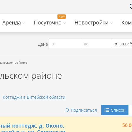
Аренда
Посуточно
Новостройки
Ком
от
до
р. за всё
Цена
пельском районе
ельском районе
Коттеджи в Витебской области
Telegram
Подписаться
Список
Viber
ный коттедж, д. Оконо,
56 0
ский р-н, ул. Советская