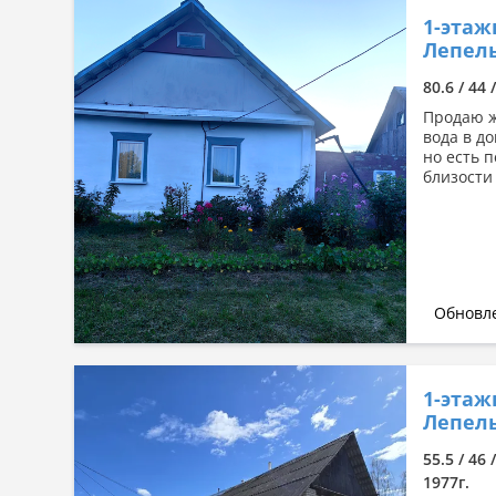
1-этаж
Лепель
80.6 / 44 
Продаю ж
вода в д
но есть п
близости
Обновле
1-этаж
Лепель
55.5 / 46 
1977г.