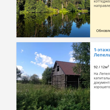
коттедже
направле
Обновле
1-этаж
Лепель
2
92 / 12м
На Лепел
капиталь
документ
хорошего 