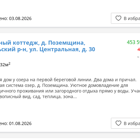
но: 03.08.2026
В избр
ный коттедж, д. Поземщина,
453 5
ский р-н, ул. Центральная, д. 30
4
≈
2
/ 32м
я дом у озера на первой береговой линии. Два дома и причал.
ая система озер, д. Поземщина. Уютное домовладение для
дичного проживания или загородного отдыха прямо у воды. Учас
вописный вид, сад, теплица, зона...
но: 01.08.2026
В избр