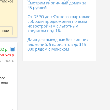
итебское
Смотрим кирпичный домик за
45 рублей
От DEPO до «Южного квартала»:
собрали предложения по всем
новостройкам с льготным
кредитом под 1%
анное
Дача для выходных без лишних
вложений: 5 вариантов до $15
000 рядом с Минском
02 р.
58 528 р.
≈ 19 000 $
все
тены-