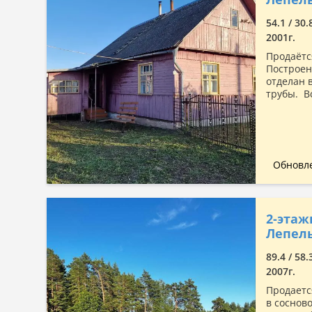
Сначала дорогие
54.1 / 30.
По комнатности: большая →
2001г.
малая
Продаётс
По комнатности: малая →
Построен
большая
отделан 
По площади: большая → малая
трубы. В
По площади: малая → большая
Обновле
2-этаж
Лепель
89.4 / 58
2007г.
Продаетс
в сосново