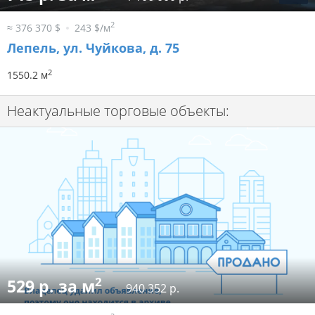
2
≈ 376 370 $
243 $/м
Лепель, ул. Чуйкова, д. 75
2
1550.2 м
Неактуальные торговые объекты:
2
529 р. за м
940 352 р.