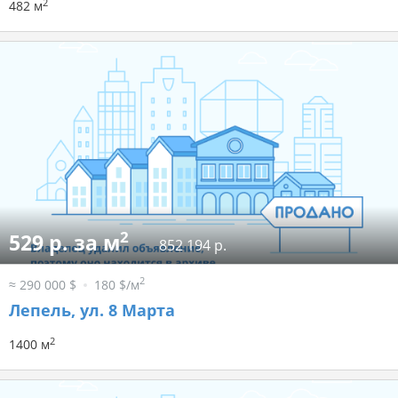
2
482 м
2
529 р. за м
852 194 р.
2
≈ 290 000 $
180 $/м
Лепель, ул. 8 Марта
2
1400 м