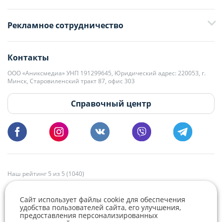
+375 29 376-13-70
Рекламное сотрудничество
+375 33 376-13-70
editor@domovita.by
+375 29 563-15-61 Кристина Филюта
Контакты
kb@domovita.by
+375 29 179-11-28 Владислав Гладченко
ООО «Аниксмедиа» УНП 191299645, Юридический адрес: 220053, г.
Мы принимаем звонки и отвечаем на письма в будние дни с 9:00 до
Минск, Старовиленский тракт 87, офис 303
18:00.
vg@domovita.by
Справочный центр
Пишите и звоните нам в будние дни с 8:00 до 20:00.
Наш рейтинг 5 из 5 (1040)
Сайт использует файлы cookie для обеспечения
удобства пользователей сайта, его улучшения,
предоставления персонализированных