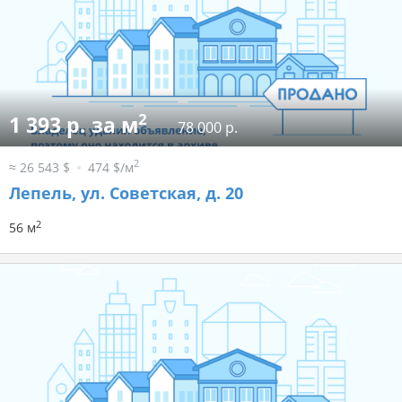
2
1 393 р. за м
78 000 р.
2
≈ 26 543 $
474 $/м
Лепель, ул. Советская, д. 20
2
56 м