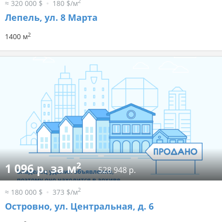
2
≈ 320 000 $
180 $/м
Лепель, ул. 8 Марта
2
1400 м
2
1 096 р. за м
528 948 р.
2
≈ 180 000 $
373 $/м
Островно, ул. Центральная, д. 6