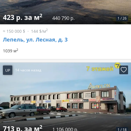
2
423 р. за м
440 790 р.
1
/
26
2
≈ 150 000 $
144 $/м
Лепель, ул. Лесная, д. 3
2
1039 м
UP
14 часов назад
2
713 р. за м
1 106 000 р.
1
/
18