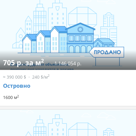
2
705 р. за м
1 146 054 р.
2
≈ 390 000 $
240 $/м
Островно
2
1600 м