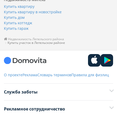
Купить квартиру
Купить квартиру в новостройке
Купить дом
Купить коттедж
Купить гараж
Недвижимость Лепельского района
Купить участок в Лепельском районе
О проекте
Реклама
Словарь терминов
Правила для физлиц
Служба заботы
+375 29 376-13-70
Рекламное сотрудничество
+375 33 376-13-70
editor@domovita.by