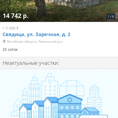
14 742 р.
1
/
6
≈ 5 000 $
Свядица, ул. Заречная, д. 2
Витебская область, Лепельский р-н
25 соток
Неактуальные участки: