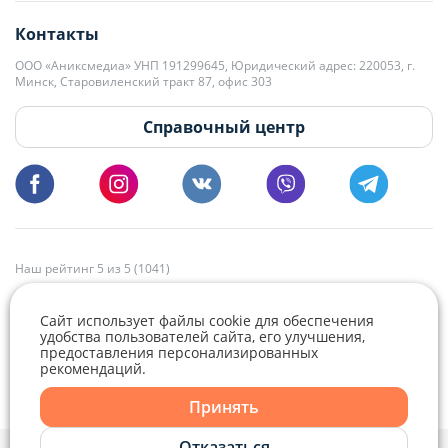
+375 29 563-15-61 Кристина Филюта
Контакты
kb@domovita.by
+375 29 179-11-28 Владислав Гладченко
ООО «Аниксмедиа» УНП 191299645, Юридический адрес: 220053, г.
Мы принимаем звонки и отвечаем на письма в будние дни с 9:00 до
Минск, Старовиленский тракт 87, офис 303
18:00.
vg@domovita.by
Справочный центр
Пишите и звоните нам в будние дни с 8:00 до 20:00.
Наш рейтинг 5 из 5 (1041)
Сайт использует файлы cookie для обеспечения
удобства пользователей сайта, его улучшения,
предоставления персонализированных
рекомендаций.
Telegram
Viber
Принять
Telegram
Отказаться