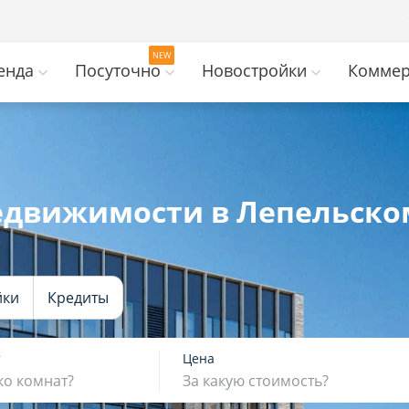
енда
Посуточно
Новостройки
Коммер
едвижимости в Лепельско
йки
Кредиты
т
Цена
ко комнат?
За какую стоимость?