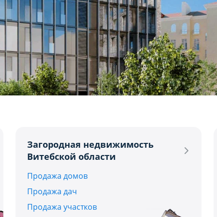
2
3
4+
USD
BYN
EUR
R
Загородная недвижимость
Витебской области
Продажа домов
Продажа дач
Продажа участков