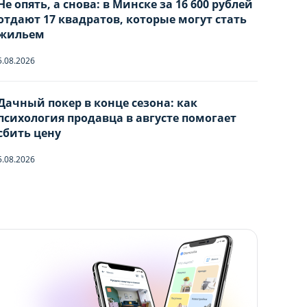
Не опять, а снова: в Минске за 16 600 рублей
ЙЛОВ COOKIE
ЙЛОВ COOKIE
отдают 17 квадратов, которые могут стать
жильем
5.08.2026
за исключением типа
за исключением типа
х невозможно
х невозможно
Дачный покер в конце сезона: как
психология продавца в августе помогает
сбить цену
 периода Сайт снова
 периода Сайт снова
5.08.2026
йлов cookie (в т.ч.
йлов cookie (в т.ч.
да по ссылке в нижней
да по ссылке в нижней
я файлов cookie Вы
я файлов cookie Вы
Аниксмедиа"
Аниксмедиа"
, а также со
, а также со
.
.