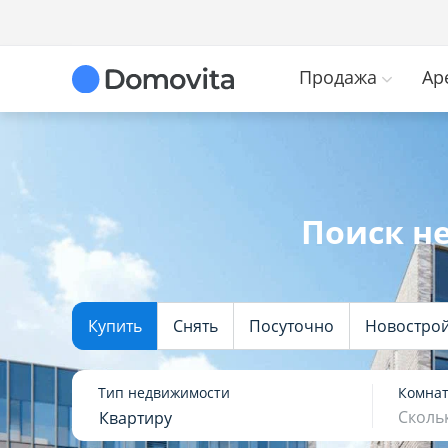
Продажа
Ар
Поиск н
Купить
Снять
Посуточно
Новостро
Тип недвижимости
Комна
Сколь
Квартиру