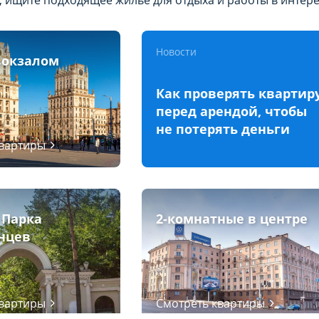
, ищите подходящее жилье для отдыха и работы в интер
Новости
вокзалом
Как проверять квартир
перед арендой, чтобы
не потерять деньги
квартиры
 Парка
2-комнатные в центре
нцев
квартиры
Смотреть квартиры