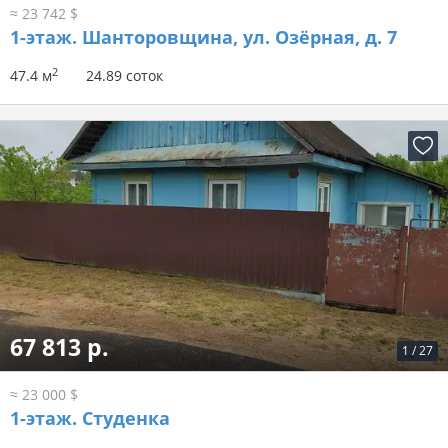
≈ 23 742 $
1-этаж.
Шанторовщина, ул. Озёрная, д. 7
2
47.4 м
24.89 соток
67 813 р.
1
/
27
≈ 23 000 $
1-этаж.
Студенка