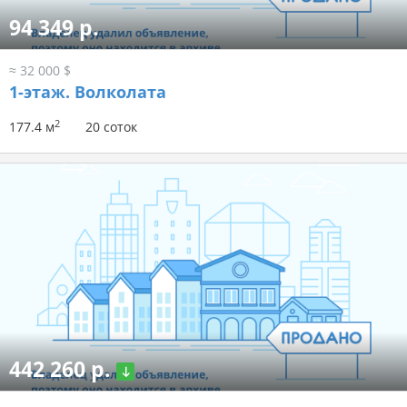
94 349 р.
≈ 32 000 $
1-этаж.
Волколата
2
177.4 м
20 соток
442 260 р.