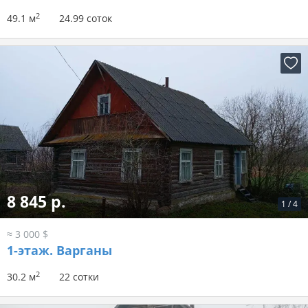
2
49.1 м
24.99 соток
8 845 р.
1
/
4
≈ 3 000 $
1-этаж.
Варганы
2
30.2 м
22 сотки