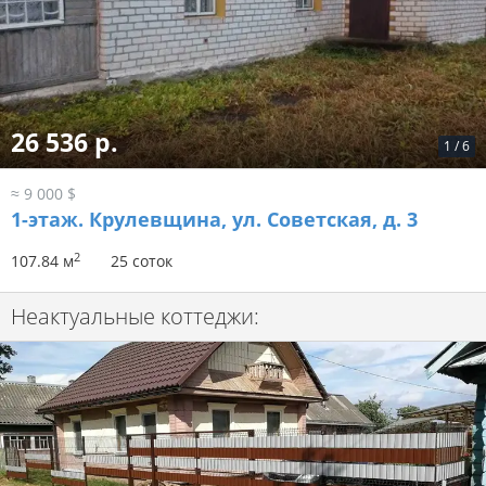
26 536 р.
1
/
6
≈ 9 000 $
1-этаж.
Крулевщина, ул. Советская, д. 3
2
107.84 м
25 соток
Неактуальные коттеджи: