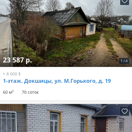
23 587 р.
1
/
4
≈ 8 000 $
1-этаж.
Докшицы, ул. М.Горького, д. 19
2
60 м
70 соток