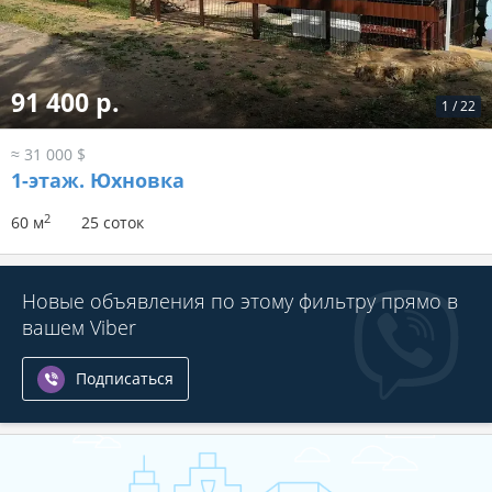
91 400 р.
1
/
22
≈ 31 000 $
1-этаж.
Юхновка
2
60 м
25 соток
Новые объявления по этому фильтру прямо в
вашем Viber
Подписаться