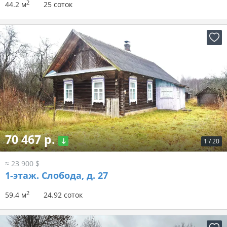
2
44.2 м
25 соток
70 467 р.
1
/
20
≈ 23 900 $
1-этаж.
Слобода, д. 27
2
59.4 м
24.92 соток