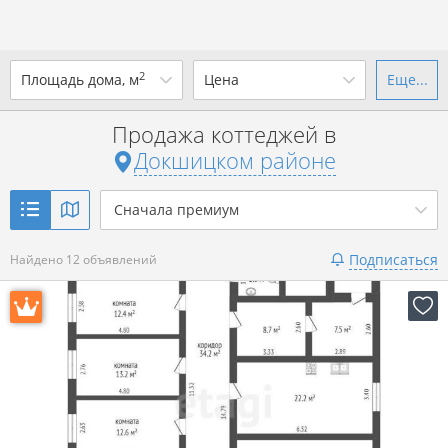
2
Площадь дома, м
Цена
Еще...
Ваш город -
district Докшицкий
район
?
Продажа коттеджей в
от
до
от
до
Докшицком районе
Да
Выбрать город
р. за всё
Сначала премиум
Показать 12 объявлений
Подписаться
Найдено 12 объявлений
Показать 12 объявлений