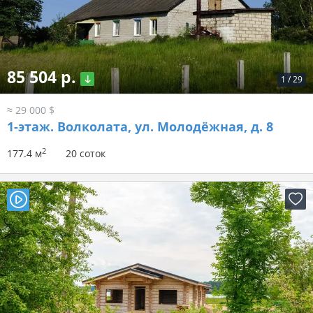
85 504 р.
1
/
29
≈ 29 000 $
1-этаж.
Волколата, ул. Молодёжная, д. 8
2
177.4 м
20 соток