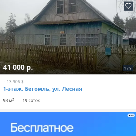
41 000 р.
1
/
9
≈ 13 906 $
1-этаж.
Бегомль, ул. Лесная
2
93 м
19 соток