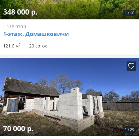
348 000 р.
1
/
10
≈ 118 030 $
1-этаж.
Домашковичи
2
121.6 м
20 соток
70 000 р.
1
/
29