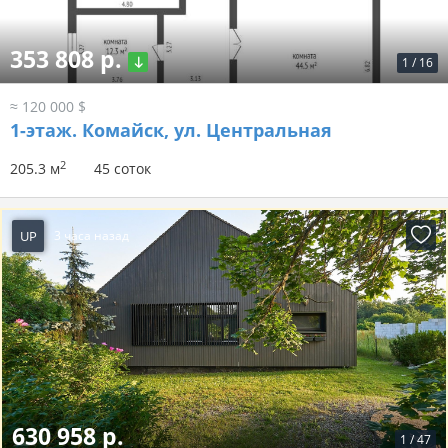
353 808 р.
1
/
16
≈ 120 000 $
1-этаж.
Комайск, ул. Центральная
2
205.3 м
45 соток
UP
3 часа назад
630 958 р.
1
/
47