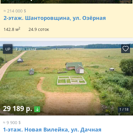
≈ 214 000 $
2-этаж.
Шанторовщина, ул. Озёрная
2
142.8 м
24.9 соток
UP
3 дня назад
29 189 р.
1
/
18
≈ 9 900 $
1-этаж.
Новая Вилейка, ул. Дачная