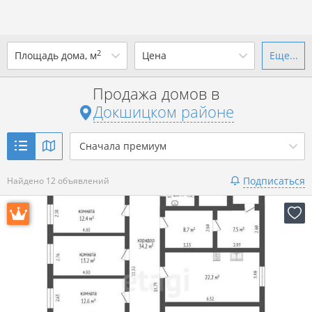
2
Площадь дома, м
Цена
Еще...
Ваш город -
district Докшицкий
район
?
Продажа домов в
от
до
от
до
Докшицком районе
Да
Выбрать город
р. за всё
Сначала премиум
Показать 12 объявлений
Подписаться
Найдено 12 объявлений
Показать 12 объявлений