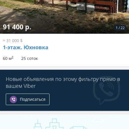
91 400 р.
1
/
22
≈ 31 000 $
1-этаж.
Юхновка
2
60 м
25 соток
Новые объявления по этому фильтру прямо в
вашем Viber
Подписаться