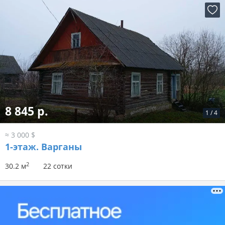
8 845 р.
1
/
4
≈ 3 000 $
1-этаж.
Варганы
2
30.2 м
22 сотки