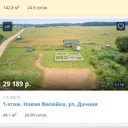
2
142.8 м
24.9 соток
UP
4 дня назад
29 189 р.
1
/
18
≈ 9 900 $
1-этаж.
Новая Вилейка, ул. Дачная
2
49.1 м
24.99 соток