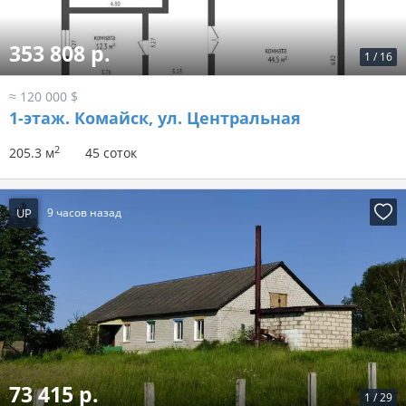
353 808 р.
1
/
16
≈ 120 000 $
1-этаж.
Комайск, ул. Центральная
2
205.3 м
45 соток
UP
9 часов назад
73 415 р.
1
/
29