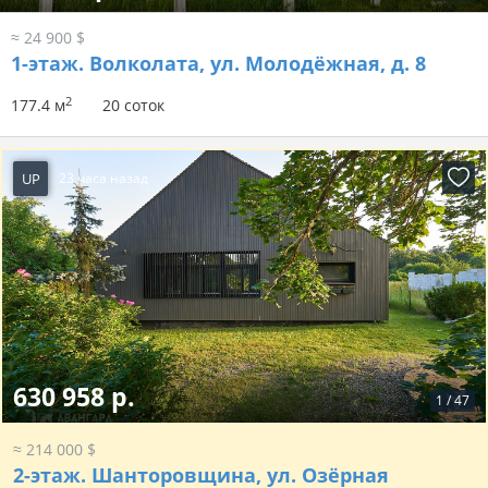
≈ 24 900 $
1-этаж.
Волколата, ул. Молодёжная, д. 8
2
177.4 м
20 соток
UP
23 часа назад
630 958 р.
1
/
47
≈ 214 000 $
2-этаж.
Шанторовщина, ул. Озёрная