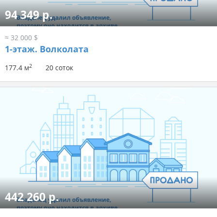
94 349 р.
≈ 32 000 $
1-этаж.
Волколата
2
177.4 м
20 соток
442 260 р.