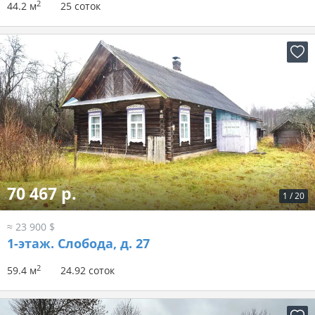
2
44.2 м
25 соток
70 467 р.
1
/
20
≈ 23 900 $
1-этаж.
Слобода, д. 27
2
59.4 м
24.92 соток