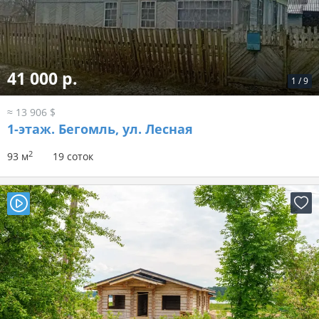
41 000 р.
1
/
9
≈ 13 906 $
1-этаж.
Бегомль, ул. Лесная
2
93 м
19 соток