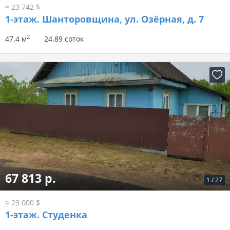
≈ 23 742 $
1-этаж.
Шанторовщина, ул. Озёрная, д. 7
2
47.4 м
24.89 соток
67 813 р.
1
/
27
≈ 23 000 $
1-этаж.
Студенка