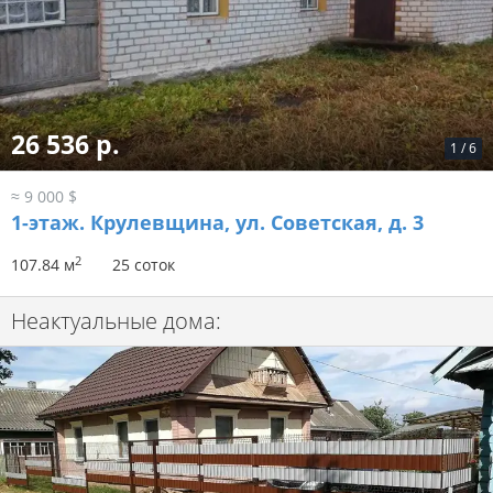
26 536 р.
1
/
6
≈ 9 000 $
1-этаж.
Крулевщина, ул. Советская, д. 3
2
107.84 м
25 соток
Неактуальные дома: