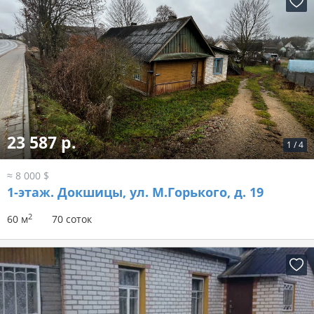
23 587 р.
1
/
4
≈ 8 000 $
1-этаж.
Докшицы, ул. М.Горького, д. 19
2
60 м
70 соток