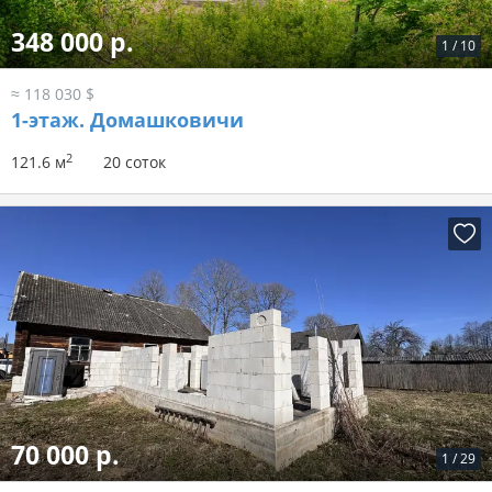
348 000 р.
1
/
10
≈ 118 030 $
1-этаж.
Домашковичи
2
121.6 м
20 соток
70 000 р.
1
/
29