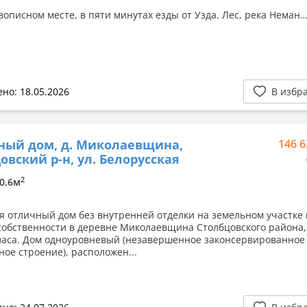
вописном месте, в пяти минутах езды от Узда. Лес, река Неман
но: 18.05.2026
В избр
ный дом, д. Миколаевщина,
146 6
овский р-н, ул. Белорусская
2
00.6м
я отличный дом без внутренней отделки на земельном участке 
собственности в деревне Миколаевщина Столбцовского района,
ласа. Дом одноуровневый (незавершенное законсервированное
ное строение), расположен...