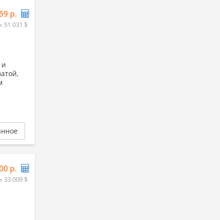
59 р.
≈ 51 031 $
 и
ватой,
м
анное
00 р.
≈ 33 009 $