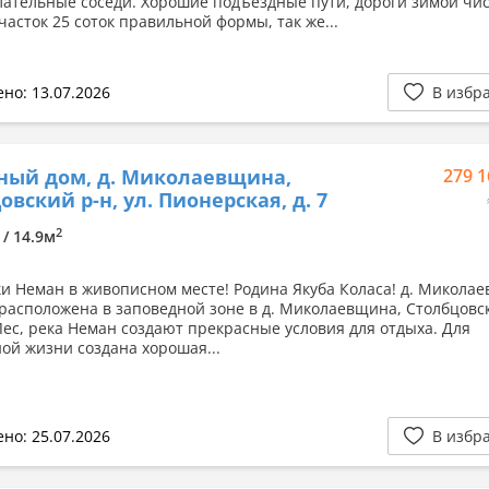
ательные соседи. Хорошие подъездные пути, дороги зимой чис
часток 25 соток правильной формы, так же...
но: 13.07.2026
В избр
ный дом, д. Миколаевщина,
279 1
овский р-н, ул. Пионерская, д. 7
2
 / 14.9м
ки Неман в живописном месте! Родина Якуба Коласа! д. Микола
расположена в заповедной зоне в д. Миколаевщина, Столбцовс
Лес, река Неман создают прекрасные условия для отдыха. Для
ой жизни создана хорошая...
но: 25.07.2026
В избр