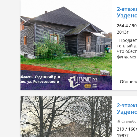
2-этаж
Узденс
264.4 / 90
2013г.
Продаетс
теплый д
что обес
фундамен
Обновле
2-этаж
Узденс
Стальбов
219 / 160
1997г.