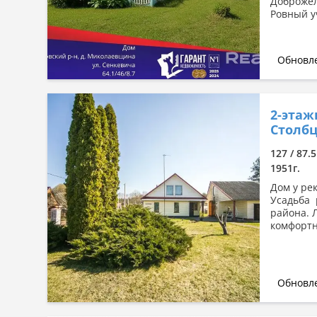
Доброжел
Ровный у
Обновле
2-этаж
Столбц
127 / 87.5
1951г.
Дом у ре
Усадьба 
района. 
комфортн
Обновле