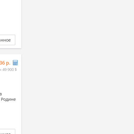
…
анное
36 р.
≈ 49 900 $
в
 Родине