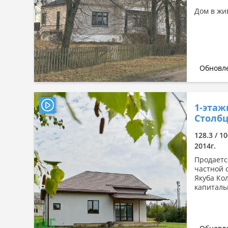
Дом в жи
Обновле
1-этаж
Столбц
128.3 / 1
2014г.
Продаетс
частной 
Якуба Ко
капиталь