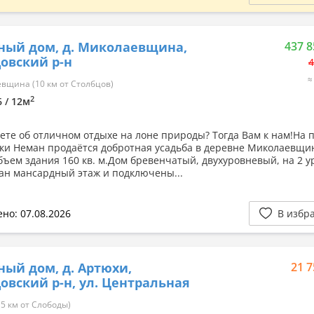
ный дом, д. Миколаевщина,
437 8
овский р-н
4
≈
щина (10 км от Столбцов)
2
6 / 12м
ете об отличном отдыхе на лоне природы? Тогда Вам к нам!На 
ки Неман продаётся добротная усадьба в деревне Миколаевщи
ъем здания 160 кв. м.Дом бревенчатый, двухуровневый, на 2 у
ан мансардный этаж и подключены...
но: 07.08.2026
В избр
ный дом, д. Артюхи,
21 7
овский р-н, ул. Центральная
5 км от Слободы)