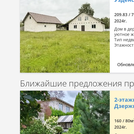
Сначала дорогие
По комнатности: большая →
209.83 / 
малая
2024г.
По комнатности: малая →
Дом в де
большая
уютное ж
Тип недв
По площади: большая → малая
Этажност
По площади: малая → большая
Обновле
Ближайшие предложения про
2-этаж
Дзержи
160 / 80м
2024г.