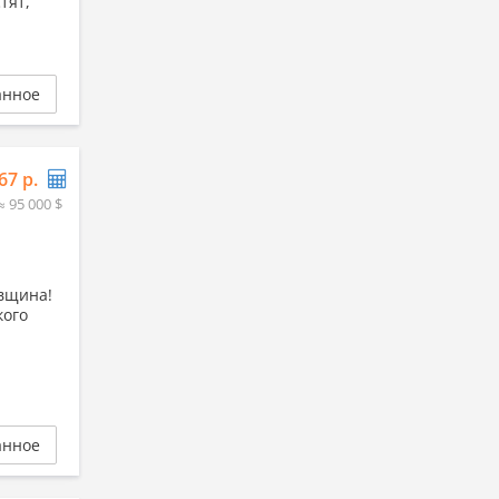
тят,
анное
67 р.
≈ 95 000 $
евщина!
кого
анное