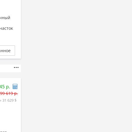
ичный
часток
анное
45 р.
99 619 р.
≈ 31 629 $