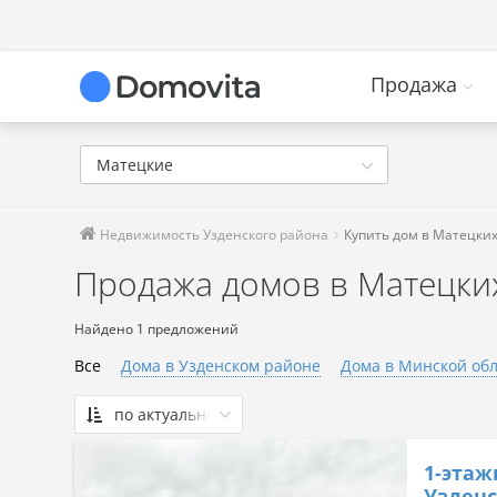
Продажа
Матецкие
Недвижимость Узденского района
Купить дом в Матецки
Продажа домов в Матецки
Найдено 1 предложений
Все
Дома в Узденском районе
Дома в Минской об
по актуальности
По актуальности
1-этаж
Сначала дешевые
Узденс