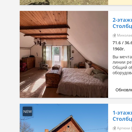
2-этаж
Столбц
Миколаев
71.6 / 36.
1960г.
Вы мечта
линии ре
Общий об
оборудов
Обновле
NEW
1-этаж
Столбц
Артюхи (