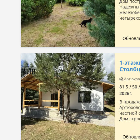
Дом пост
Надежный
железобе
четырехс
Обновле
1-этаж
Столбц
Артюховс
81.5 / 50 
2026г.
В продаж
Артюховс
частной 
Дом стро
Обновле