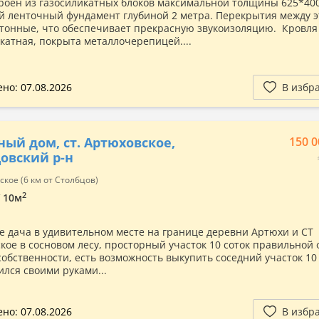
роен из газосиликатных блоков максимальной толщины 625*400
 ленточный фундамент глубиной 2 метра. Перекрытия между 
тонные, что обеспечивает прекрасную звукоизоляцию. Кровля
катная, покрыта металлочерепицей....
но: 07.08.2026
В избр
ный дом, ст. Артюховское,
150 0
овский р-н
кое (6 км от Столбцов)
2
/ 10м
е дача в удивительном месте на границе деревни Артюхи и СТ
кое в сосновом лесу, просторный участок 10 соток правильной
собственности, есть возможность выкупить соседний участок 10
ился своими руками...
но: 07.08.2026
В избр