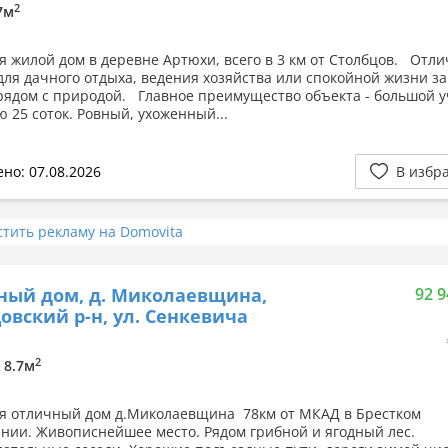
2
.7м
я жилой дом в деревне Артюхи, всего в 3 км от Столбцов. Отл
для дачного отдыха, ведения хозяйства или спокойной жизни за
рядом с природой. Главное преимущество объекта - большой у
 25 соток. Ровный, ухоженный...
но: 07.08.2026
В избр
стить рекламу на Domovita
ный дом, д. Миколаевщина,
92 9
овский р-н, ул. Сенкевича
2
/ 8.7м
я отличный дом д.Миколаевщина 78км от МКАД в Брестком
нии. Живописнейшее место. Рядом грибной и ягодный лес.