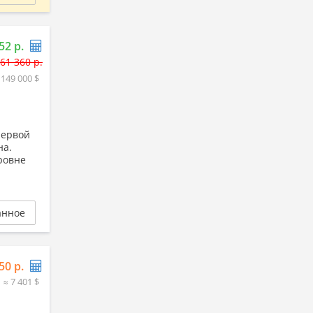
52 р.
61 360 р.
 149 000 $
первой
на.
ровне
анное
50 р.
≈ 7 401 $