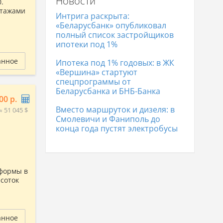
Новости
.
Дома в Гродно
337 541 р.
этажами
Дома в Полоцке
104 976 р.
Интрига раскрыта:
Дома в Лиде
170 267 р.
«Беларусбанк» опубликовал
полный список застройщиков
ипотеки под 1%
анное
Ипотека под 1% годовых: в ЖК
«Вершина» стартуют
спецпрограммы от
Беларусбанка и БНБ-Банка
00 р.
Вместо маршруток и дизеля: в
≈ 51 045 $
Смолевичи и Фаниполь до
конца года пустят электробусы
 формы в
 соток
анное