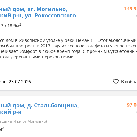
ный дом, аг. Могильно,
149 9
кий р-н, ул. Рокоссовского
2
.7 / 18.9м
я дом в живописном уголке у реки Неман ! Этот экологичный
ом был построен в 2013 году из соснового лафета и утеплен эко
печивает комфорт в любое время года. С прочным бутобетонны
том, деревянными перекрытиями...
но: 23.07.2026
В избр
ный дом, д. Стальбовщина,
97 0
кий р-н
щина (4 км от Могильно)
2
м