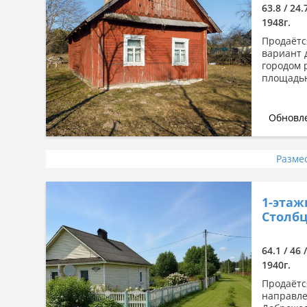
63.8 / 24
1948г.
Продаётс
вариант 
городом 
площадью
Обновле
Разме
1-этаж
Столбц
64.1 / 46 
1940г.
Продаётс
направле