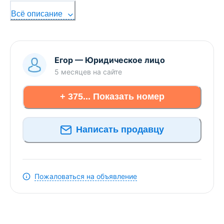
машину, холодильник, духовой шкаф и варочную
Всё описание
поверхность. Кухня полностью укомплектована
посудой и приборами, а в ванной комнате
подготовлены чистые полотенца.
Егор
—
Юридическое лицо
5 месяцев
на сайте
+ 375... Показать номер
Написать продавцу
Пожаловаться на объявление