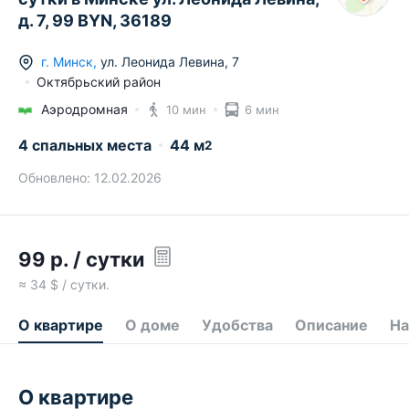
д. 7, 99 BYN, 36189
г.
Минск
,
ул. Леонида Левина
,
7
Октябрьский район
Аэродромная
10 мин
6 мин
4 спальных места
44
м
2
Обновлено:
12.02.2026
99
р.
/ сутки
≈
34
$ / сутки.
О квартире
О доме
Удобства
Описание
На
О квартире