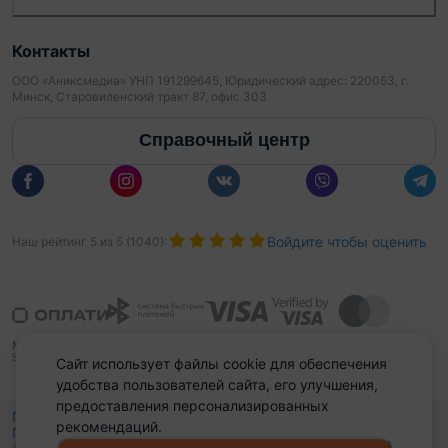
Контакты
ООО «Аниксмедиа» УНП 191299645, Юридический адрес: 220053, г.
Минск, Старовиленский тракт 87, офис 303
Справочный центр
Войдите чтобы оценить
Наш рейтинг
5
из
5
(
1040
):
Сайт использует файлы cookie для обеспечения
удобства пользователей сайта, его улучшения,
предоставления персонализированных
Политика конфиденциальности,
рекомендаций.
Политика обработки файлов куки
Выбор настроек Cookies
и
© 2015 - 2026, Domovita.by. Копирование материалов допускается