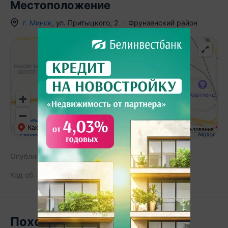
Местоположение
г.
Минск
,
ул. Притыцкого
,
2
Фрунзенский район
Как добраться
API Карт
Условия использования
Опубликовано:
05.03.2025
Код об.:
34659
317
Похожие объекты