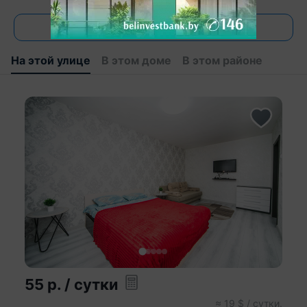
Все объявления
На этой улице
В этом доме
В этом районе
55
р.
/ сутки
≈
19
$ / сутки.