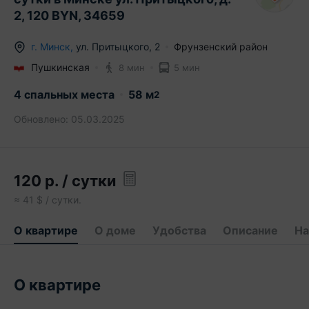
2, 120 BYN, 34659
г.
Минск
,
ул. Притыцкого
,
2
Фрунзенский район
Пушкинская
8 мин
5 мин
4 спальных места
58
м
2
Обновлено:
05.03.2025
120
р.
/ сутки
≈
41
$ / сутки.
О квартире
О доме
Удобства
Описание
На
О квартире